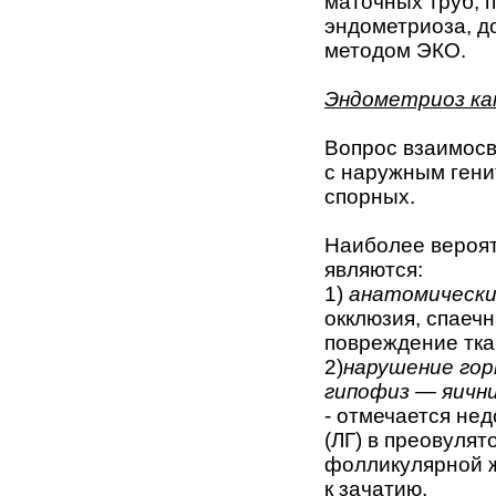
маточных труб, 
эндометриоза, д
методом ЭКО.
Эндометриоз как
Вопрос взаимосв
с наружным гени
спорных.
Наиболее вероят
являются:
1)
анатомически
окклюзия, спаеч
повреждение тка
2)
нарушение гор
гипофиз — яични
- отмечается не
(ЛГ) в преовуля
фолликулярной ж
к зачатию,