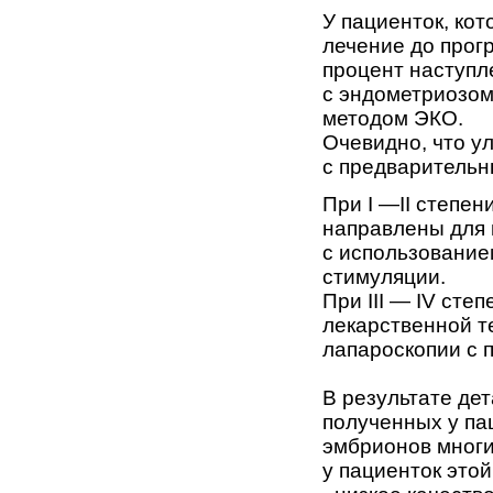
У пациенток, ко
лечение до прог
процент наступл
с эндометриозом
методом ЭКО.
Очевидно, что у
с предварительн
При I —II степен
направлены для 
с использование
стимуляции.
При III — IV ст
лекарственной т
лапароскопии с
В результате дет
полученных у па
эмбрионов многи
у пациенток этой