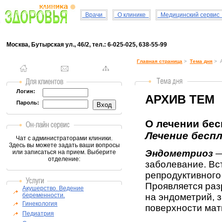
Врачи
О клинике
Медицинский серви
Москва, Бутырская ул., 46/2, тел.: 6-025-025, 638-55-99
Главная страница
>
Тема дня
> А
Логин:
АРХИВ ТЕМ
Пароль:
О лечении бес
Лечение бесп
Чат с администраторами клиники.
Здесь вы можете задать ваши вопросы
Эндометриоз
—
или записаться на прием. Выберите
отделение:
заболевание. Вс
репродуктивного
Проявляется раз
Акушерство. Ведение
беременности.
на эндометрий, 
Гинекология
поверхности мат
Педиатрия