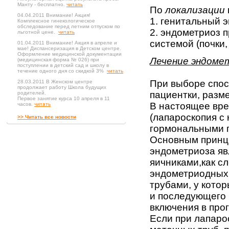
Манту - бесплатно.
читать
По
локализации
04.04.2011 Внимание! Акция!
1. генитальный 
Комплексное гинекологическое
обследование перед летним отпуском по
2. эндометриоз 
льготной цене.
читать
системой (почки,
01.04.2011 Внимание! Акция в апреле и
мае! Диспансеризация в Детском центре.
Оформление медицинской документации
Лечение эндоме
(медицинская форма № 026) при
поступлении в детский сад и школу в
течение одного дня со скидкой 3%
читать
При выборе спос
28.03.2011 В Женском центре
продолжает работу Школа будущих
пациентки, разм
родителей.
Первое занятие курса 10 апреля в 11
В настоящее вре
часов.
читать
(лапароскопия с 
>> Читать все новости
гормональными 
Основным принц
эндометриоза яв
яичниками,как с
эндометриодных
трубами, у кото
и последующего 
включения в про
Если при лапаро