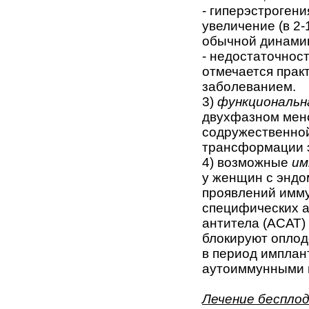
- гиперэстроген
увеличение (в 2
обычной динамик
- недостаточнос
отмечается прак
заболеванием.
3)
функциональн
двухфазном менс
содружественной
трансформации э
4) возможные
им
у женщин с эндо
проявлений имму
специфических а
антитела (АСАТ)
блокируют оплод
в период имплан
аутоиммунными 
Лечение бесплод