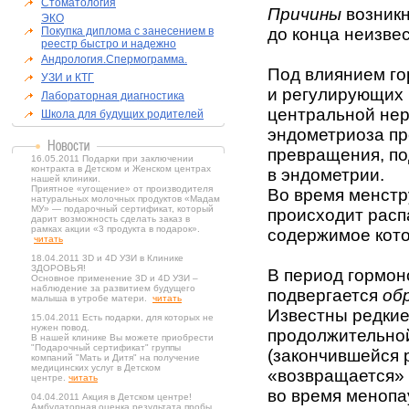
Стоматология
Причины
возник
ЭКО
Покупка диплома с занесением в
до конца неизве
реестр быстро и надежно
Андрология.Спермограмма.
Под влиянием го
УЗИ и КТГ
и регулирующих 
Лабораторная диагностика
центральной нер
Школа для будущих родителей
эндометриоза пр
превращения, п
16.05.2011 Подарки при заключении
контракта в Детском и Женском центрах
в эндометрии.
нашей клиники.
Приятное «угощение» от производителя
Во время менстр
натуральных молочных продуктов «Мадам
МУ» — подарочный сертификат, который
происходит расп
дарит возможность сделать заказ в
рамках акции «3 продукта в подарок».
содержимое кото
читать
18.04.2011 3D и 4D УЗИ в Клинике
ЗДОРОВЬЯ!
В период гормон
Основное применение 3D и 4D УЗИ –
наблюдение за развитием будущего
подвергается
об
малыша в утробе матери.
читать
Известны редкие
15.04.2011 Есть подарки, для которых не
нужен повод.
продолжительно
В нашей клинике Вы можете приобрести
"Подарочный сертификат" группы
(закончившейся 
компаний "Мать и Дитя" на получение
медицинских услуг в Детском
«возвращается» 
центре.
читать
во время менопа
04.04.2011 Акция в Детском центре!
Амбулаторная оценка результата пробы