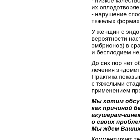
- низкое качеств
их оплодотворяем
- нарушение спо
тяжелых формах
У женщин с эндо
вероятности нас
эмбрионов) в ср
и бесплодием не
До сих пор нет 
лечения эндомет
Практика показы
с тяжелыми стади
применением пр
Мы хотим обсу
как причиной б
акушерам-гине
о своих пробл
Мы ждем Ваших
Комментирует т