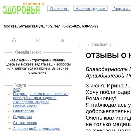
О клинике
Наши сотрудники
Услуги и 
Москва, Бутырская ул., 46/2, тел.: 6-025-025, 638-55-99
ОТЗЫВЫ О 
Чат с администраторами клиники.
Здесь вы можете задать ваши вопросы
Благодарность Г
или записаться на прием. Выберите
отделение:
Арцыбышевой Л
3 июня. Ирина Л.
ЭКО
Хочу поблагода
Покупка диплома с занесением в
Романовну!
реестр быстро и надежно
Акушерство. Ведение
Я наблюдалась у
беременности.
доброжелательна
Гинекология
Очень квалифици
Педиатрия
Стоматология
не только медиц
Андрология.Спермограмма.
токсикозом, нал