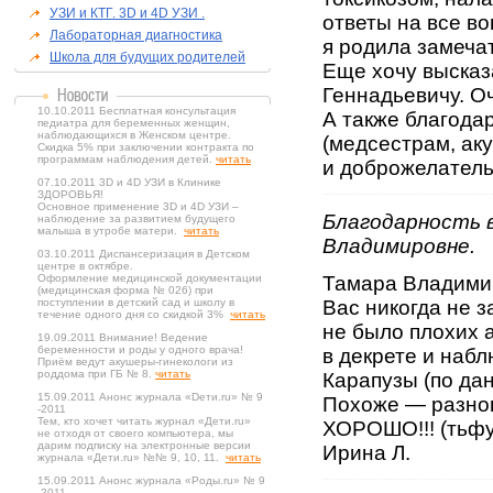
УЗИ и КТГ. 3D и 4D УЗИ .
ответы на все во
Лабораторная диагностика
я родила замеча
Школа для будущих родителей
Еще хочу высказ
Геннадьевичу. О
10.10.2011 Бесплатная консультация
А также благода
педиатра для беременных женщин,
наблюдающихся в Женском центре.
(медсестрам, ак
Скидка 5% при заключении контракта по
программам наблюдения детей.
читать
и доброжелатель
07.10.2011 3D и 4D УЗИ в Клинике
ЗДОРОВЬЯ!
Основное применение 3D и 4D УЗИ –
Благодарность 
наблюдение за развитием будущего
малыша в утробе матери.
читать
Владимировне.
03.10.2011 Диспансеризация в Детском
центре в октябре.
Оформление медицинской документации
Тамара Владимир
(медицинская форма № 026) при
поступлении в детский сад и школу в
Вас никогда не з
течение одного дня со скидкой 3%
читать
не было плохих 
19.09.2011 Внимание! Ведение
беременности и роды у одного врача!
в декрете и наб
Приём ведут акушеры-гинекологи из
роддома при ГБ № 8.
читать
Карапузы (по дан
15.09.2011 Анонс журнала «Dети.ru» № 9
Похоже — разно
-2011
Тем, кто хочет читать журнал «Дети.ru»
ХОРОШО!!! (ть
не отходя от своего компьютера, мы
дарим подписку на электронные версии
Ирина Л.
журнала «Дети.ru» №№ 9, 10, 11.
читать
15.09.2011 Анонс журнала «Роды.ru» № 9
-2011