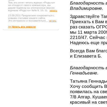
Благодарность 
Тем, кто хочет читать журнал «Роды.ru»
не отходя от своего компьютера, мы
Владимировне.
дарим подписку на электронные версии
журнала «Роды.ru» №№ 9, 10, 11.
читать
Здравствуйте Та
15.09.2011 Предлагаем ознакомиться с
новыми статьями нашего сайта.
Приехать к Вам 
Это интересно и познавательно...
читать
раз сказать ОГ
>> Читать все новости
мы 11 марта 2009
2210/47. Сейчас 
Надеюсь еще при
Всегда Вам благ
и Елизавета Б.
Благодарность 
Геннадьевне.
Татьяна Геннадь
Хочу сообщить В
появилась на све
7/8 Апгар. Кушае
красивый на свет