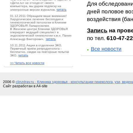
Для обследовани
«Дети.ru» не отходя от своего
компьютера, мы дарим подписку на
читать
электронные версии журналов.
дней половое во
01.12.2011 Обращаем ваше внимание!
воздействия (бан
Хирургическое лечение бесплодия и
гинекологической патологии в Клинике
ЗДОРОВЬЯ! Лапароскопия.
В Женском центре Клиники ЗДОРОВЬЯ
Запись
на пров
оперирует ведущий специалист в
эндоскопической гинекологии к.м.н. Панин
по тел.
610-47-22
читать
Александр Викторович.
10.11.2011 Акции в отделении ЭКО.
Все новости
Первичный приём репродуктолога -
бесплатно, скидки на повторные попытки
читать
ЭКО.
>> Читать все новости
2006 ©
clinzdrav.ru - Клиника здоровья - консультации гинеколога, узи, веде
Сайт разработан в A4-site