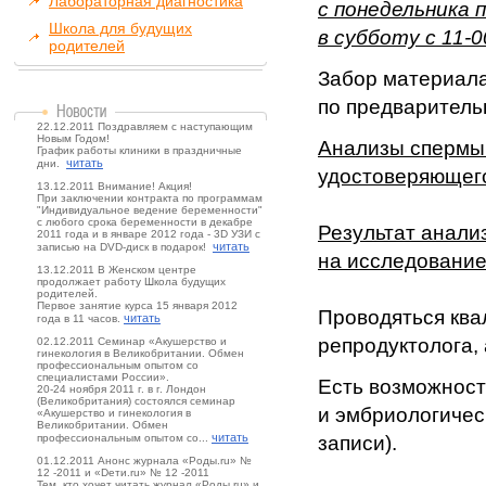
Лабораторная диагностика
с понедельника п
Школа для будущих
в субботу с 11-0
родителей
Забор материала
по предваритель
22.12.2011 Поздравляем с наступающим
Новым Годом!
Анализы спермы 
График работы клиники в праздничные
читать
дни.
удостоверяющего
13.12.2011 Внимание! Акция!
При заключении контракта по программам
"Индивидуальное ведение беременности"
с любого срока беременности в декабре
Результат анали
2011 года и в январе 2012 года - 3D УЗИ с
читать
записью на DVD-диск в подарок!
на исследование
13.12.2011 В Женском центре
продолжает работу Школа будущих
родителей.
Первое занятие курса 15 января 2012
Проводяться ква
читать
года в 11 часов.
репродуктолога,
02.12.2011 Семинар «Акушерство и
гинекология в Великобритании. Обмен
профессиональным опытом со
специалистами России».
Есть возможност
20-24 ноября 2011 г. в г. Лондон
(Великобритания) состоялся семинар
и эмбриологичес
«Акушерство и гинекология в
Великобритании. Обмен
читать
профессиональным опытом со...
записи).
01.12.2011 Анонс журнала «Роды.ru» №
12 -2011 и «Dети.ru» № 12 -2011
Тем, кто хочет читать журнал «Роды.ru» и