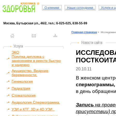
О клинике
Наши сотрудники
Услуги и 
Москва, Бутырская ул., 46/2, тел.: 6-025-025, 638-55-99
Главная страница
> Исследовани
ИССЛЕДОВ
ЭКО
Покупка диплома с
ПОСТКОИТА
занесением в реестр быстро
и надежно
20.10.11
Акушерство. Ведение
беременности.
В женском цент
Гинекология
спермограммы, 
Педиатрия
в день обращени
Стоматология
Андрология.Спермограмма.
Запись
на прове
УЗИ и КТГ. 3D и 4D УЗИ .
присутствии) п