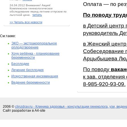
Оплата — по рез
24.04.2012 Внимание! Акция!
Комплексное гинекологическое
обследование перед летним отпуском по
По поводу труд
читать
льготной цене.
>> Читать все новости
в Детский центр 
руководитель Де
См.также:
в Женский центр
ЭКО — экстракорпоральное
оплодотворение
Собеседование 
Хочу ребёнка - планирование
беременности
Арцыбышева Люд
Бесплодие
По поводу
вакан
Лечение бесплодия
к зав. отделени
Искусственная инсеминация
Ведение беременности
8-985-920-93-09.
2006 ©
clinzdrav.ru - Клиника здоровья - консультации гинеколога, узи, веде
Сайт разработан в A4-site