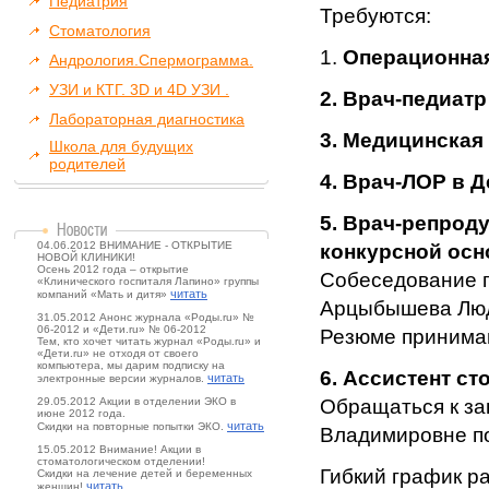
Педиатрия
Требуются:
Стоматология
1.
Операционная
Андрология.Спермограмма.
УЗИ и КТГ. 3D и 4D УЗИ .
2. Врач-педиатр
Лабораторная диагностика
3. Медицинская 
Школа для будущих
родителей
4. Врач-ЛОР в Д
5. Врач-репрод
04.06.2012 ВНИМАНИЕ - ОТКРЫТИЕ
конкурсной осн
НОВОЙ КЛИНИКИ!
Осень 2012 года – открытие
Собеседование 
«Клинического госпиталя Лапино» группы
читать
компаний «Мать и дитя»
Арцыбышева Люд
31.05.2012 Анонс журнала «Роды.ru» №
06-2012 и «Дети.ru» № 06-2012
Резюме принима
Тем, кто хочет читать журнал «Роды.ru» и
«Дети.ru» не отходя от своего
компьютера, мы дарим подписку на
6. Ассистент ст
читать
электронные версии журналов.
29.05.2012 Акции в отделении ЭКО в
Обращаться к за
июне 2012 года.
читать
Скидки на повторные попытки ЭКО.
Владимировне по 
15.05.2012 Внимание! Акции в
стоматологическом отделении!
Гибкий график р
Скидки на лечение детей и беременных
читать
женщин!