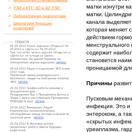
Андрология.Спермограмма.
матки изнутри ка
УЗИ и КТГ. 3D и 4D УЗИ .
матки. Цилиндри
Лабораторная диагностика
канала выделяет
Школа для будущих
родителей
которая меняет 
действием гормо
менструального 
02.05.2012 Анонс журнала «Роды.ru» №
05-2012 и «Дети.ru» № 05-2012
содержит наибол
Тем, кто хочет читать журнал «Роды.ru» и
«Дети.ru» не отходя от своего
компьютера, мы дарим подписку на
становится наим
читать
электронные версии журналов.
проницаемой для
26.04.2012 Акции в отделении ЭКО в мае
2012 года.
Первичный приём репродуктолога -
бесплатно, скидки на повторные попытки
читать
ЭКО.
Причины
развит
24.04.2012 График работы клиники в
праздничные дни.
Поздравляем Вас с Праздником Весны и
Пусковым механи
Труда 1 мая и наступающим Праздником
читать
ПОБЕДЫ 9 мая!
инфекция. Это и 
24.04.2012 Внимание! Акция!
Комплексное гинекологическое
энтерококк, а та
обследование перед летним отпуском по
читать
льготной цене.
«скрытых инфекц
20.04.2012 В Женском центре
продолжает работу Школа будущих
уреаплазма, гар
родителей.