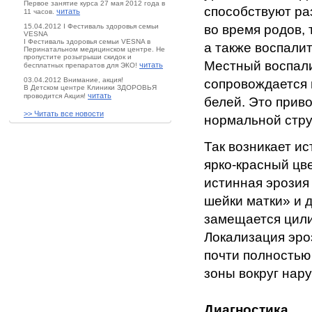
Первое занятие курса 27 мая 2012 года в
способствуют ра
читать
11 часов.
15.04.2012 I Фестиваль здоровья семьи
во время родов,
VESNA
I Фестиваль здоровья семьи VESNA в
а также воспали
Перинатальном медицинском центре. Не
пропустите розыгрыши скидок и
Местный воспали
читать
бесплатных препаратов для ЭКО!
03.04.2012 Внимание, акция!
сопровождается 
В Детском центре Клиники ЗДОРОВЬЯ
читать
проводится Акция!
белей. Это прив
>> Читать все новости
нормальной стру
Так возникает и
ярко-красный цве
истинная эрозия
шейки матки» и 
замещается цили
Локализация эро
почти полностью
зоны вокруг нару
Диагностика.