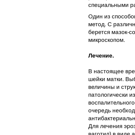
специальными ра
Один из способо
метод. С различн
берется мазок-с
микроскопом.
Лечение.
В настоящее вре
шейки матки. Вы
величины и стру
патологически и
воспалительного
очередь необход
антибактериальн
Для лечения эро
ваготил) в виде 