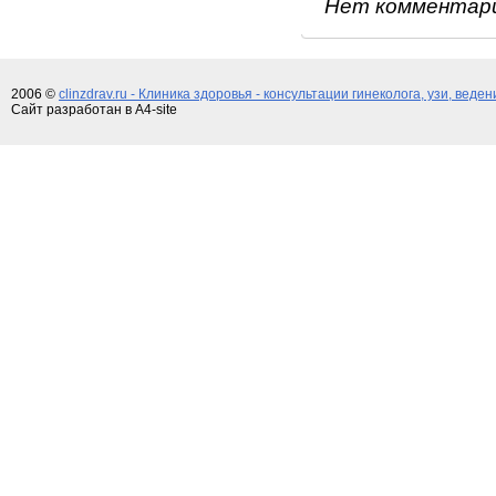
Нет комментар
2006 ©
clinzdrav.ru - Клиника здоровья - консультации гинеколога, узи, веде
Сайт разработан в A4-site