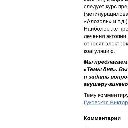
следует курс пр
(метилурациловая
«Алозоль» и т.д.)
Наиболее же пр
лечения эктопии
относят электро
коагуляцию.
Мы предлагаем
«Темы дня». В
и задать вопр
акушеру-гинеко
Тему комментир
Гуковская Викто
Комментарии