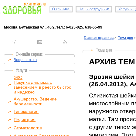
О клинике
Наши сотрудники
Услуги и 
Москва, Бутырская ул., 46/2, тел.: 6-025-025, 638-55-99
Главная страница
Тема дня
>
>
АРХИВ ТЕМ
Вопрос-ответ
Эрозия шейки 
ЭКО
Покупка диплома с
(26.04.2012),
А
занесением в реестр быстро
и надежно
Слизистая шейки
Акушерство. Ведение
многослойным пл
беременности.
наружного отвер
Гинекология
матки. Там прои
Педиатрия
с другим типом 
Стоматология
эпителием. Этот