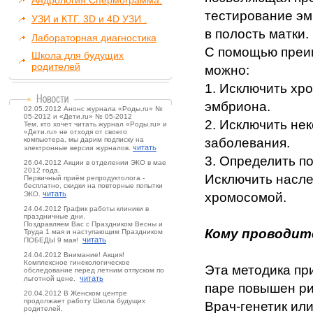
Андрология.Спермограмма.
тестирование эм
УЗИ и КТГ. 3D и 4D УЗИ .
в полость матки.
Лабораторная диагностика
С помощью преи
Школа для будущих
родителей
можно:
1. Исключить хр
эмбриона.
02.05.2012 Анонс журнала «Роды.ru» №
05-2012 и «Дети.ru» № 05-2012
2. Исключить не
Тем, кто хочет читать журнал «Роды.ru» и
«Дети.ru» не отходя от своего
компьютера, мы дарим подписку на
заболевания.
читать
электронные версии журналов.
3. Определить п
26.04.2012 Акции в отделении ЭКО в мае
2012 года.
Исключить насле
Первичный приём репродуктолога -
бесплатно, скидки на повторные попытки
читать
ЭКО.
хромосомой.
24.04.2012 График работы клиники в
праздничные дни.
Поздравляем Вас с Праздником Весны и
Кому проводит
Труда 1 мая и наступающим Праздником
читать
ПОБЕДЫ 9 мая!
24.04.2012 Внимание! Акция!
Комплексное гинекологическое
Эта методика при
обследование перед летним отпуском по
читать
льготной цене.
паре повышен ри
20.04.2012 В Женском центре
продолжает работу Школа будущих
Врач-генетик ил
родителей.