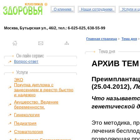
О клинике
Наши сотрудники
Услуги и 
Москва, Бутырская ул., 46/2, тел.: 6-025-025, 638-55-99
Главная страница
Тема дня
>
>
АРХИВ ТЕМ
Вопрос-ответ
Преимплантаци
ЭКО
Покупка диплома с
(25.04.2012),
Л
занесением в реестр быстро
и надежно
Что называетс
Акушерство. Ведение
генетической 
беременности.
Гинекология
Это методика, п
Педиатрия
лечения беспло
Стоматология
позволяющая про