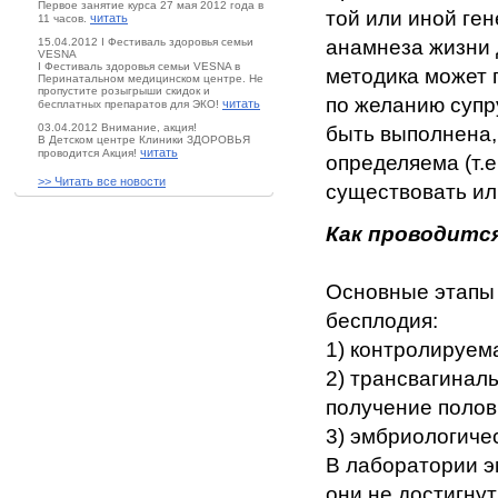
Первое занятие курса 27 мая 2012 года в
той или иной ге
читать
11 часов.
15.04.2012 I Фестиваль здоровья семьи
анамнеза жизни 
VESNA
I Фестиваль здоровья семьи VESNA в
методика может 
Перинатальном медицинском центре. Не
пропустите розыгрыши скидок и
по желанию супру
читать
бесплатных препаратов для ЭКО!
03.04.2012 Внимание, акция!
быть выполнена,
В Детском центре Клиники ЗДОРОВЬЯ
читать
проводится Акция!
определяема (т.е
>> Читать все новости
существовать ил
Как проводитс
Основные этапы
бесплодия:
1) контролируем
2) трансвагинал
получение половы
3) эмбриологиче
В лаборатории э
они не достигнут 