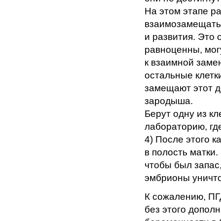
На этом этапе р
взаимозамещать 
и развития. Это 
равноценны, мог
к взаимной замен
остальные клетк
замещают этот д
зародыша.
Берут одну из к
лабораторию, гд
4) После этого 
в полость матки
чтобы был запас,
эмбрионы уничтож
К сожалению, ПГ
без этого допол