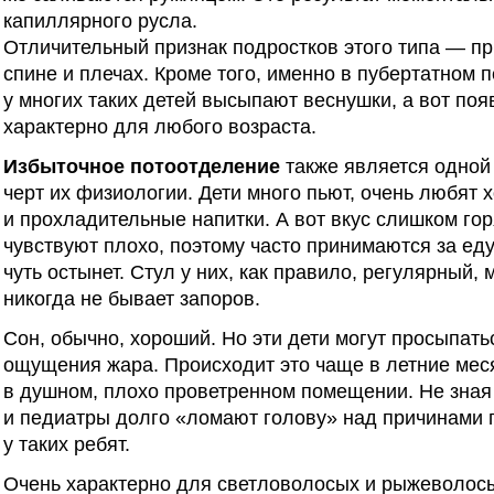
капиллярного русла.
Отличительный признак подростков этого типа — п
спине и плечах. Кроме того, именно в пубертатном 
у многих таких детей высыпают веснушки, а вот по
характерно для любого возраста.
Избыточное потоотделение
также является одной
черт их физиологии. Дети много пьют, очень любят
и прохладительные напитки. А вот вкус слишком го
чувствуют плохо, поэтому часто принимаются за еду 
чуть остынет. Стул у них, как правило, регулярный, 
никогда не бывает запоров.
Сон, обычно, хороший. Но эти дети могут просыпатьс
ощущения жара. Происходит это чаще в летние мес
в душном, плохо проветренном помещении. Не зная 
и педиатры долго «ломают голову» над причинами 
у таких ребят.
Очень характерно для светловолосых и рыжеволос