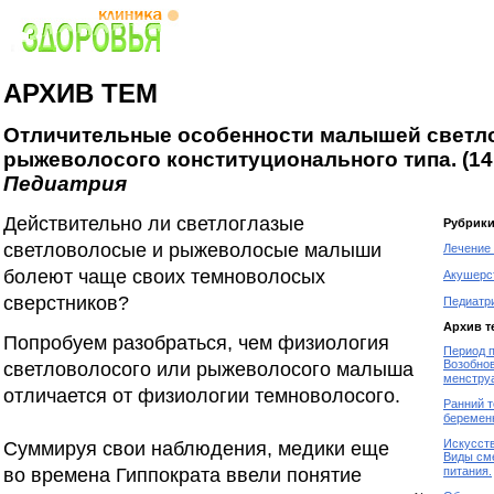
АРХИВ ТЕМ
Отличительные особенности малышей светло
рыжеволосого конституционального типа. (14.
Педиатрия
Действительно ли светлоглазые
Рубрик
светловолосые и рыжеволосые малыши
Лечение
болеют чаще своих темноволосых
Акушерст
сверстников?
Педиатр
Архив т
Попробуем разобраться, чем физиология
Период п
Возобно
светловолосого или рыжеволосого малыша
менстру
отличается от физиологии темноволосого.
Ранний т
беремен
Искусст
Суммируя свои наблюдения, медики еще
Виды сме
во времена Гиппократа ввели понятие
питания.