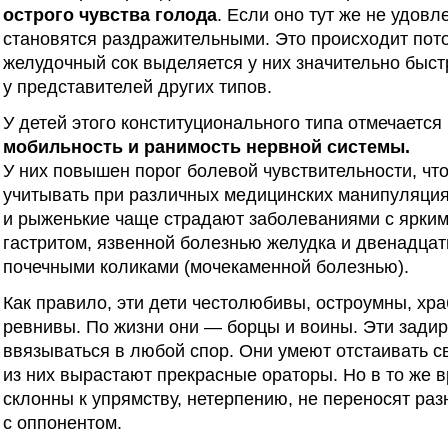
острого чувства голода
. Если оно тут же не удовл
становятся раздражительными. Это происходит пото
желудочный сок выделяется у них значительно быст
у представителей других типов.
У детей этого конституционального типа отмечается
мобильность и ранимость нервной системы.
У них повышен порог болевой чувствительности, чт
учитывать при различных медицинских манипуляци
и рыженькие чаще страдают заболеваниями с ярки
гастритом, язвенной болезнью желудка и двенадцат
почечными коликами (мочекаменной болезнью).
Как правило, эти дети честолюбивы, остроумны, хра
ревнивы. По жизни они — борцы и воины. Эти зади
ввязываться в любой спор. Они умеют отстаивать с
из них вырастают прекрасные ораторы. Но в то же в
склонны к упрямству, нетерпению, не переносят раз
с оппонентом.