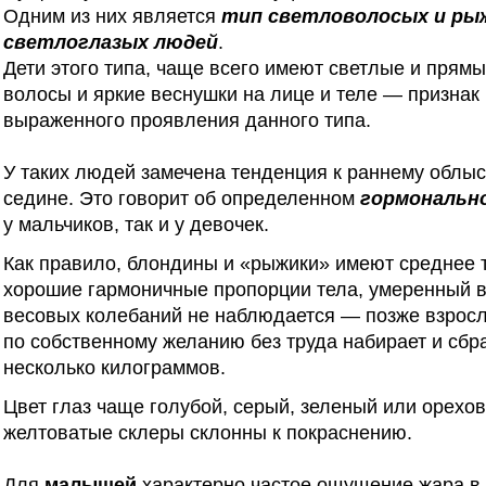
Одним из них является
тип светловолосых и ры
светлоглазых людей
.
Дети этого типа, чаще всего имеют светлые и прям
волосы и яркие веснушки на лице и теле — признак
выраженного проявления данного типа.
У таких людей замечена тенденция к раннему облы
седине. Это говорит об определенном
гормональн
у мальчиков, так и у девочек.
Как правило, блондины и «рыжики» имеют среднее 
хорошие гармоничные пропорции тела, умеренный в
весовых колебаний не наблюдается — позже взрос
по собственному желанию без труда набирает и сбр
несколько килограммов.
Цвет глаз чаще голубой, серый, зеленый или орехо
желтоватые склеры склонны к покраснению.
Для
малышей
характерно частое ощущение жара в т