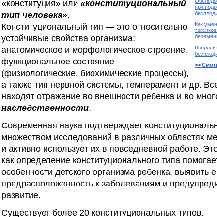
Обследо
«конституция» или
«конституциональный
при подо
тип человека»
.
бесплоди
Как уме
Конституциональный тип — это относительно
токсикоз
устойчивые свойства организма:
беремен
Вопросы
анатомическое и морфологическое строение,
бесплоди
функциональное состояние
>> Смот
(физиологические, биохимические процессы),
а также тип нервной системы, темперамент и др. Вс
находят отражение во внешности ребенка и во мног
наследственности
.
Современная наука подтверждает конституциональ
множеством исследований в различных областях м
и активно использует их в повседневной работе. Это
как определение конституционального типа помогае
особенности детского организма ребенка, выявить е
предрасположенность к заболеваниям и предупреди
развитие.
Существует более 20 конституциональных типов.