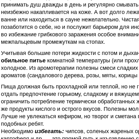
принимать душ дважды в день и регулярно смывать 
неизбежно накапливается на коже. А вот долго лежа
ванне или находиться в сауне нежелательно. Чистая
позаботится о себе, но и послужит барьером для ин
во избежание грибкового заражения особое вниман
межпальцевым промежуткам на стопах.
Учитывая большие потери жидкости с потом и дыха
обильное питье
комнатной температуры (или прохл
холодное. Из аромотерапии полезны смеси сладких
ароматов (сандалового дерева, розы, мяты, корицы 
Пища должная быть прохладной или теплой, но не 
отдать предпочтение горькому, сладкому и вяжущем
ограничить потребление термически обработанных ж
же продукты кислого и острого вкусов. Полезны мо
Лучше не увлекаться кефиром, но творог и сметана
подобных ребят.
Необходимо
избегать:
чипсов, соленых жареных о
картофеля и др. — это прямой путь к изъязвлению 