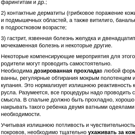
фарингитам и др.;
2) контактные дерматиты (грибковое поражение кож
и подмышечных областей, а также витилиго, банал
в подростковом возрасте;
3) гастрит, язвенная болезнь желудка и двенадцати
мочекаменная болезнь и некоторые другие.
Некоторые компенсирующие мероприятия для этого 
родители могут проводить самостоятельно.
Необходима
дозированная прохлада
в любой фор
ванны, регулярные обтирания мокрым полотенцем 
купания. Это нормализует излишнюю реактивность 
русла. Разумеется, все процедуры надо проводить с
смысла. В спальне должно быть прохладно, хорошо 
накрывать такого ребенка двумя ватными одеялами
необходимости.
Учитывая излишнюю потливость и чувствительност
покровов, необходимо тщательно
ухаживать за ко