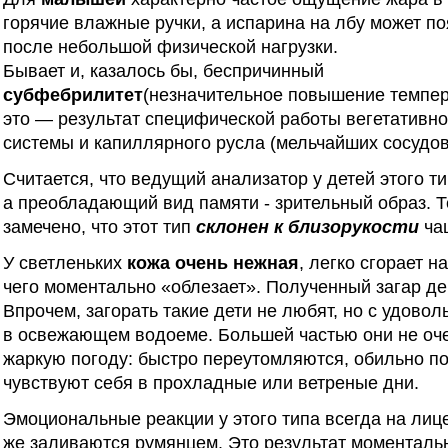
горячие влажные ручки, а испарина на лбу может п
после небольшой физической нагрузки.
Бывает и, казалось бы, беспричинный
субфебрилитет
(незначительное повышение темпер
это — результат специфической работы вегетативн
системы и капиллярного русла (мельчайших сосудов
Считается, что ведущий анализатор у детей этого т
а преобладающий вид памяти ‑ зрительный образ. Т
замечено, что этот тип
склонен к близорукости
ча
У светленьких
кожа очень нежная
, легко сгорает н
чего моментально «облезает». Полученный загар де
Впрочем, загорать такие дети не любят, но с удово
в освежающем водоеме. Большей частью они не оч
жаркую погоду: быстро переутомляются, обильно по
чувствуют себя в прохладные или ветреные дни.
Эмоциональные реакции у этого типа всегда на ли
же заливаются румянцем. Это результат моменталь