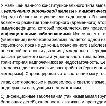
У малышей данного конституционального типа выяв
к
увеличению вилочковой железы
и
лимфатическ
Нередко беспокоит и увеличение аденоидов. В связ
возможно развитие транзиторного (временного) вто
иммунодефицита, который проявляется, как правил
инфекционными заболеваниями
. Известно, что г
(увеличение) вилочковой железы является одной из
серьезного, пока не до конца объясненного заболев
внезапной остановки дыхания у младенцев. Нередко
рассматриваемого конституционального типа наблю
транзиторная надпочечниковая недостаточность. Е
коллапсы, диспептические расстройства (срыгивани
метеоризм). Спровоцировать это состояние могут о
Итак, светловолосые и рыжеволосые светлоглазые д
подвержены следующим недомоганиям:
1) инфекционные заболевания (так называемая груп
болеющих детей), склонность к затяжным простудам