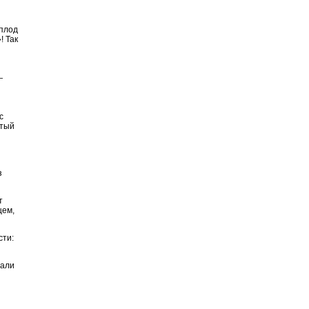
 плод
! Так
—
с
ятый
з
т
щем,
сти:
рали