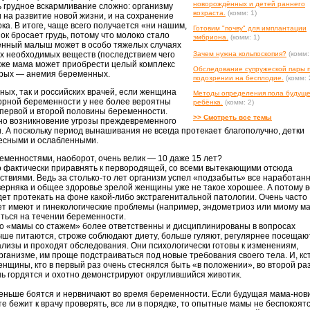
новорождённых и детей раннего
 грудное вскармливание сложно: организму
возраста.
(комм: 1)
 на развитие новой жизни, и на сохранение
а. В итоге, чаще всего получается «ни нашим,
Готовим "почву" для имплантации
к бросает грудь, потому что молоко стало
эмбриона.
(комм: 1)
енный малыш может в особо тяжелых случаях
ых необходимых веществ (последствием чего
Зачем нужна кольпоскопия?
(комм:
 же мама может приобрести целый комплекс
Обследование супружеской пары 
орых — анемия беременных.
подозрении на бесплодие.
(комм: 
ных, так и российских врачей, если женщина
Методы определения пола будуще
торной беременности у нее более вероятны
ребёнка.
(комм: 2)
 первой и второй половины беременности.
>> Смотреть все темы
но возникновение угрозы преждевременного
 А поскольку период вынашивания не всегда протекает благополучно, детки
есными и ослабленными.
еменностями, наоборот, очень велик — 10 даже 15 лет?
 фактически приравнять к первородящей, со всеми вытекающими отсюда
твиями. Ведь за столько-то лет организм успел «подзабыть» все наработан
ерняка и общее здоровье зрелой женщины уже не такое хорошее. А потому в
дет протекать на фоне какой-либо экстрагенитальной патологии. Очень часто
т имеют и гинекологические проблемы (например, эндометриоз или миому ма
иться на течении беременности.
то «мамы со стажем» более ответственны и дисциплинированы в вопросах
чше питаются, строже соблюдают диету, больше гуляют, регулярнее посещаю
нализы и проходят обследования. Они психологически готовы к изменениям,
рганизме, им проще подстраиваться под новые требования своего тела. И, кс
нщины, кто в первый раз очень стеснялся быть «в положении», во второй ра
ь гордятся и охотно демонстрируют округлившийся животик.
ньше боятся и нервничают во время беременности. Если будущая мама-нов
 бежит к врачу проверять, все ли в порядке, то опытные мамы не беспокоят