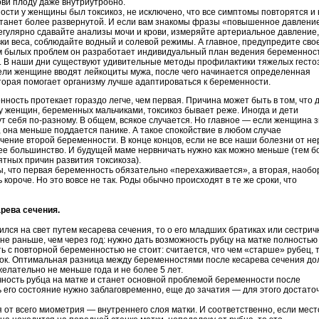
ви плоду даже внутриутробно.
ости у женщины был токсикоз, не исключено, что все симптомы повторятся и 
 станет более развернутой. И если вам знакомы фразы «повышенное давлени
регулярно сдавайте анализы мочи и крови, измеряйте артериальное давление,
ки веса, соблюдайте водный и солевой режимы. А главное, предупредите сво
м былых проблем он разработает индивидуальный план ведения беременнос
ть. В наши дни существуют удивительные методы профилактики тяжелых гесто
ели женщине вводят лейкоциты мужа, после чего начинается определенная
торая помогает организму лучше адаптироваться к беременности.
нность протекает гораздо легче, чем первая. Причина может быть в том, что 
у женщин, беременных мальчиками, токсикоз бывает реже. Иногда и дети
т себя по-разному. В общем, всякое случается. Но главное — если женщина 
 она меньше поддается панике. А такое спокойствие в любом случае
чение второй беременности. В конце концов, если не все наши болезни от не
ее большинство. И будущей маме нервничать нужно как можно меньше (тем б
ятных причин развития токсикоза).
 что первая беременность обязательно «перехаживается», а вторая, наобор
короче. Но это вовсе не так. Роды обычно происходят в те же сроки, что
рева сечения.
лся на свет путем кесарева сечения, то о его младших братиках или сестрич
е раньше, чем через год: нужно дать возможность рубцу на матке полностью
ть с повторной беременностью не стоит: считается, что чем «старше» рубец, 
пок. Оптимальная разница между беременностями после кесарева сечения д
 желательно не меньше года и не более 5 лет.
чность рубца на матке и станет основной проблемой беременности после
 его состояние нужно заблаговременно, еще до зачатия — для этого достато
 от всего миометрия — внутреннего слоя матки. И соответственно, если мест