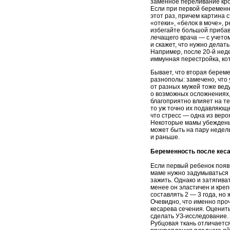
заменное переливание кро
Если при первой беременн
этот раз, причем картина
«отеки», «белок в моче», 
избегайте большой прибав
лечащего врача — с учето
и скажет, что нужно дела
Например, после 20-й нед
иммунная перестройка, ко
Бывает, что вторая береме
разнополы: замечено, что 
от разных мужей тоже веду
о возможных осложнениях,
благоприятно влияет на те
то уж точно их подавляющ
что стресс — одна из веро
Некоторые мамы убеждены,
может быть на пару недель 
и раньше.
Беременность после кеса
Если первый ребенок появи
маме нужно задумываться н
зажить. Однако и затягива
менее он эластичен и кре
составлять 2 — 3 года, но
Очевидно, что именно про
кесарева сечения. Оценить
сделать УЗ-исследование.
Рубцовая ткань отличается