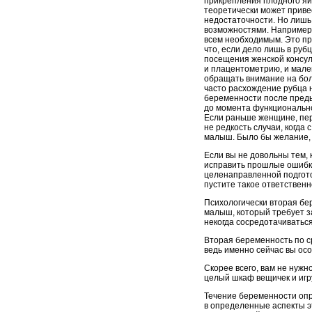
прикрепления плодного яйц
теоретически может прив
недостаточности. Но лиш
возможностями. Например,
всем необходимым. Это пр
что, если дело лишь в руб
посещения женской консул
и плацентометрию, и мал
обращать внимание на бо
часто расхождение рубца 
беременности после преды
до момента функционально
Если раньше женщине, пер
не редкость случаи, когда
малыш. Было бы желание, р
Если вы не довольны тем, 
исправить прошлые ошибки
целенаправленной подготов
пустите такое ответственн
Психологически вторая бер
малыш, который требует з
некогда сосредотачиватьс
Вторая беременность по ср
ведь именно сейчас вы ос
Скорее всего, вам не нужн
целый шкаф вещичек и игру
Течение беременности опр
в определенные аспекты э