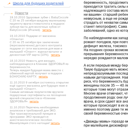
беременность, продолжить
Школа для будущих родителей
приходится тратить силы и
надлежащего состава молок
ни вашим»: старший ребено
19.10.2010 Здоровые зубки с BabyCoccole
невкусным, а еще не рожд
С 20 по 25 октября каждому маленькому
страдать от нехватки сам
пациенту врача-стоматолога в подарок
станет гипотрофия). Сама
зубная паста для молочных зубов от
BabyCoccole (Италия).
читать
заболеваний, одно из кот
19.10.2010 Подарки от магазина
По наблюдениям как запад
«Оланта»
рожает погодков, при пов
С 20 по 25 октября при заключении
(перезаключении) детского контракта
дефицит железа, токсикоз
подарки от сети магазинов для мам и
На поздних сроках возмож
малышей «Олант»: журнал-каталог и
прерывания беременности.
дисконтная VIP карта (10%).
читать
нередко рождаются малов
18.10.2010 Новость для женщин,
наблюдающихся в Клинике ЗДОРОВЬЯ по
А если перерыв между бер
беременности.
Такую будущую мать можно
Теперь каждая будущая мама вместе с
непредсказуемыми последс
обменной картой получает в подарок
БОНУСНУЮ КАРТУ.
читать
навыки деторождения. Нав
риск, что беременность бу
11.10.2010 9 октября состоялось открытие
женщины после 35 — 40 ле
ещё одного магазина для будущих мам и
малышей «Олант».
которые тоже могут отраз
Самым активным покупателям вручили
Многие врачи отмечают, ч
подарочные сертификаты на посещение
продолжения рода: они лу
врачей-специалистов в «Клинике
врача, в срок сдают все а
ЗДОРОВЬЯ».
читать
которые происходят в их о
11.10.2010 Перечень необходимых
именно поэтому даже те же
анализов и требований для ЭКО.
своей беременностью очен
При трансвагинальной пункции в
программе ЭКО проводится
анестезиологическое пособие.
«Дважды мамы» гораздо ме
Манипуляция стого натощак!
читать
при малейшем дискомфорте