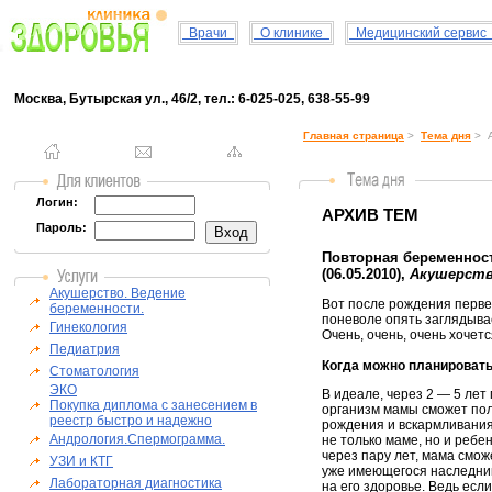
Врачи
О клинике
Медицинский серви
Москва, Бутырская ул., 46/2, тел.: 6-025-025, 638-55-99
Главная страница
>
Тема дня
> А
Логин:
АРХИВ ТЕМ
Пароль:
Повторная беременност
(06.05.2010),
Акушерств
Акушерство. Ведение
Вот после рождения перве
беременности.
поневоле опять заглядыв
Гинекология
Очень, очень, очень хочет
Педиатрия
Когда можно планироват
Стоматология
ЭКО
В идеале, через 2 — 5 лет
Покупка диплома с занесением в
организм мамы сможет по
реестр быстро и надежно
рождения и вскармливани
Андрология.Спермограмма.
не только маме, но и реб
через пару лет, мама смо
УЗИ и КТГ
уже имеющегося наследника
Лабораторная диагностика
на его здоровье. Ведь ес