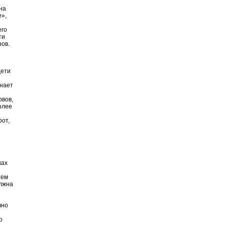
на
е»,
его
ти
зов.
дети
знает
рвов,
олее
от,
ках
тем
олжна
чно
о