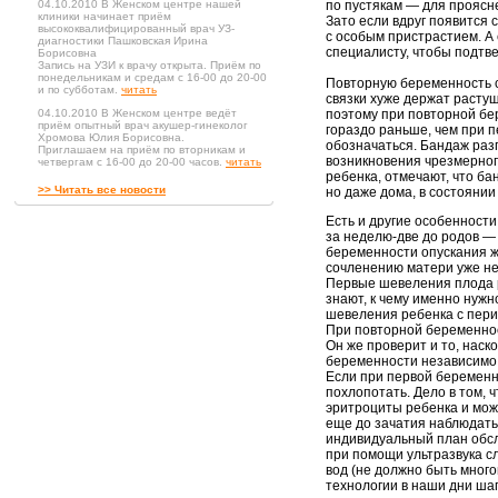
04.10.2010 В Женском центре нашей
по пустякам — для проясн
клиники начинает приём
Зато если вдруг появится
высококвалифицированный врач УЗ-
с особым пристрастием. А 
диагностики Пашковская Ирина
специалисту, чтобы подтве
Борисовна
Запись на УЗИ к врачу открыта. Приём по
понедельникам и средам с 16-00 до 20-00
Повторную беременность 
и по субботам.
читать
связки хуже держат растущ
04.10.2010 В Женском центре ведёт
поэтому при повторной бе
приём опытный врач акушер-гинеколог
гораздо раньше, чем при п
Хромова Юлия Борисовна.
обозначаться. Бандаж раз
Приглашаем на приём по вторникам и
возникновения чрезмерног
четвергам с 16-00 до 20-00 часов.
читать
ребенка, отмечают, что ба
>> Читать все новости
но даже дома, в состоянии
Есть и другие особенности
за неделю-две до родов —
беременности опускания ж
сочленению матери уже не
Первые шевеления плода 
знают, к чему именно нужн
шевеления ребенка с пери
При повторной беременнос
Он же проверит и то, нас
беременности независимо 
Если при первой беременн
похлопотать. Дело в том, 
эритроциты ребенка и може
еще до зачатия наблюдать
индивидуальный план обсл
при помощи ультразвука с
вод (не должно быть много
технологии в наши дни шаг