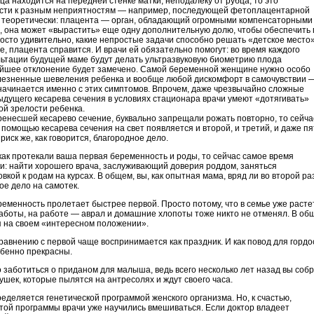
а находится на передней стенке матки, неподалеку от рубца, то это
ести к разным неприятностям — например, последующей фетоплацентарной
ь теоретически: плацента — орган, обладающий огромными компенсаторными
 она может «вырастить» еще одну дополнительную долю, чтобы обеспечить
осто удивительно, какие непростые задачи способно решать «детское место»
це, плацента справится. И врачи ей обязательно помогут: во время каждого
ьтации будущей маме будут делать ультразвуковую биометрию плода
ейшее отклонение будет замечено. Самой беременной женщине нужно особо
лезненные шевеления ребенка и вообще любой дискомфорт в самочувствии 
начинается именно с этих симптомов. Впрочем, даже чрезвычайно сложные
дущего кесарева сечения в условиях стационара врачи умеют «дотягивать»
й зрелости ребенка.
енесшей кесарево сечение, буквально запрещали рожать повторно, то сейча
 с помощью кесарева сечения на свет появляется и второй, и третий, и даже п
иск же, как говорится, благородное дело.
как протекали ваша первая беременность и роды, то сейчас самое время
: найти хорошего врача, заслуживающий доверия роддом, заняться
кой к родам на курсах. В общем, вы, как опытная мама, вряд ли во второй ра
ое дело на самотек.
еменность пролетает быстрее первой. Просто потому, что в семье уже расте
аботы, на работе — аврал и домашние хлопоты тоже никто не отменял. В об
я на своем «интересном положении».
авнению с первой чаще воспринимается как праздник. И как повод для гордо
обенно прекрасны.
о заботиться о приданом для малыша, ведь всего несколько лет назад вы соб
шек, которые пылятся на антресолях и ждут своего часа.
еделяется генетической программой женского организма. Но, к счастью,
той программы врачи уже научились вмешиваться. Если доктор владеет