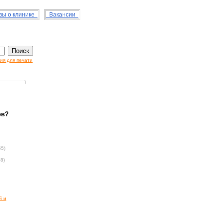
ы о клинике
Вакансии
ия для печати
ов?
55)
78)
й и