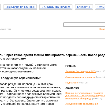
с
Экскурсия по клинике
ЗАПИСЬ НА ПРИЕМ
Контакты
Отзыв
рхив тем
Верс
ь. Через какое время можно планировать беременность после род
о и гинекология
нца проходит год, другой, и молодая мама
Рубрики
ается на новорожденных малышей.
ся еще одного маленького!
Лечение бесплодия и ЭКО
(тем: 1
Акушерство и гинекология
(тем: 1
ь следующую беременность?
Педиатрия
(тем: 98)
 после рождения первенца. За этот срок
лностью восстановиться после вынашивания,
Архив тем
я малыша. От «периода воздержания» польза
Законы, регулирующие трудовую
енку — запланировав следующую беременность
деятельность женщин в дородовы
жет продлить период грудного вскармливания
послеродовый период.
(комм: 2)
, что, безусловно, благоприятно скажется
ли у кормящей женщины, наступает новая
Хирургические заболевания