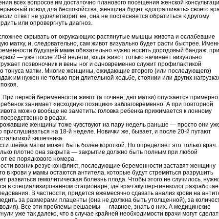
ения всех вопросов им достаточно планового посещения женской консультаци
 серьезный повод для беспокойства, женщина будет «допрашивать» своего вр
если ответ не удовлетворит ее, она не постесняется обратиться к другому
рдить или опровергнуть диагноз.
сложнее скрывать от окружающих: растянутые мышцы живота и ослабевшие
ую матку, и, следовательно, сам живот визуально будет расти быстрее. Имен
ременности будущей маме обязательно нужно носить дородовый бандаж, пр
ервой — уже после 20-й недели, когда живот только начинает визуально
гружает позвоночник и вены ног и одновременно служит профилактикой
о тонуса матки. Многие женщины, ожидающие второго (или последующего)
ндаж им нужен не только при длительной ходьбе, стоянии или других нагрузках
 покоя.
. При первой беременности живот (а точнее, дно матки) опускается примерно
 ребенок занимает «исходную позицию» заблаговременно. А при повторной
ивота можно вообще не заметить: головка ребенка прижимается к лонному
посредственно в родах.
рожавшие женщины тоже чувствуют на пару недель раньше — просто они уж
о прислушиваться на 18-й неделе. Новички же, бывает, и после 20-й путают
стальтикой кишечника.
ти шейка матки может быть более короткой. Но определяет это только врач.
колько плотно она закрыта — закрытие должно быть полным при любой
от ее порядкового номера.
ости возник резус-конфликт, последующие беременности заставят женщину
что в крови у мамы остаются антитела, которые будут стремиться разрушить
т развиться гемолитическая болезнь плода. Чтобы этого не случилось, нужн
ся в специализированном стационаре, где врач акушер-гинеколог разработае
едования. В частности, придется ежемесячно сдавать анализ крови на антит
ледить за размерами плаценты (она не должна быть утолщенной), за количес
водия). Все эти проблемы решаемы — главное, знать о них. А медицинские
нули уже так далеко, что в случае крайней необходимости врачи могут сделат