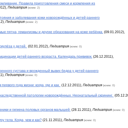
рмливание. Правила приготовления смеси и кормления из
012),
Педиатрия
(комм: 2)
тояния и заболевания кожи новорождённых и детей раннего
12),
Педиатрия
(комм: 2)
ые пятна, гемангиомы и другие образования на коже ребёнка.
(09.01.2012),
кулёза у детей.
(02.01.2012),
Педиатрия
(комм: 0)
кцинации детей раннего возраста. Календарь прививок.
(26.12.2011),
енного сустава и врожденный вывих бедра у детей раннего
1),
Педиатрия
(комм: 0)
первого года жизни: когда, где и как.
(12.12.2011),
Педиатрия
(комм: 0)
наследственной патологии новорождённых. Неонатальный скрининг.
(05.12.2
ники и гигиена половых органов малышей.
(28.11.2011),
Педиатрия
(комм: 0)
у тела. Когда, чем и как?
(21.11.2011),
Педиатрия
(комм: 0)