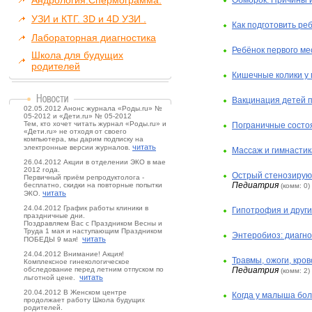
Андрология.Спермограмма.
УЗИ и КТГ. 3D и 4D УЗИ .
Как подготовить ре
Лабораторная диагностика
Ребёнок первого ме
Школа для будущих
родителей
Кишечные колики у
Вакцинация детей 
02.05.2012 Анонс журнала «Роды.ru» №
05-2012 и «Дети.ru» № 05-2012
Тем, кто хочет читать журнал «Роды.ru» и
Пограничные состо
«Дети.ru» не отходя от своего
компьютера, мы дарим подписку на
читать
электронные версии журналов.
Массаж и гимнастик
26.04.2012 Акции в отделении ЭКО в мае
2012 года.
Острый стенозирующ
Первичный приём репродуктолога -
Педиатрия
бесплатно, скидки на повторные попытки
(комм: 0)
читать
ЭКО.
24.04.2012 График работы клиники в
Гипотрофия и други
праздничные дни.
Поздравляем Вас с Праздником Весны и
Труда 1 мая и наступающим Праздником
Энтеробиоз: диагно
читать
ПОБЕДЫ 9 мая!
24.04.2012 Внимание! Акция!
Травмы, ожоги, кро
Комплексное гинекологическое
Педиатрия
обследование перед летним отпуском по
(комм: 2)
читать
льготной цене.
20.04.2012 В Женском центре
Когда у малыша боли
продолжает работу Школа будущих
родителей.