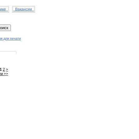
нике
Вакансии
я для печати
1
2
>
м >>