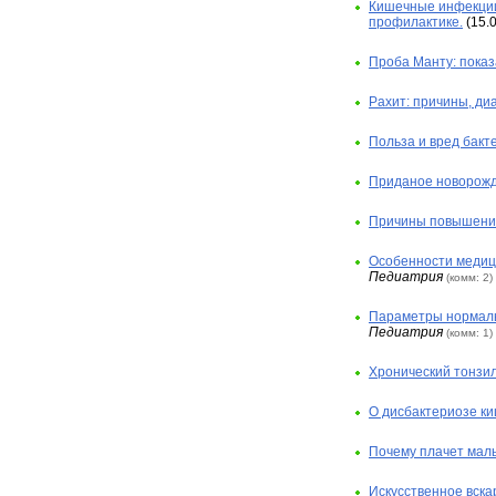
Кишечные инфекции 
профилактике.
(15.0
Проба Манту: показ
Рахит: причины, диа
Польза и вред бакт
Приданое новорожд
Причины повышения
Особенности медиц
Педиатрия
(комм: 2)
Параметры нормальн
Педиатрия
(комм: 1)
Хронический тонзил
О дисбактериозе ки
Почему плачет ма
Искусственное вска