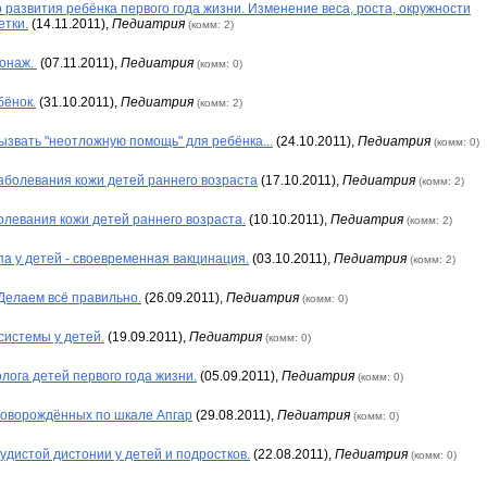
 развития ребёнка первого года жизни. Изменение веса, роста, окружности
етки.
(14.11.2011),
Педиатрия
(комм: 2)
ронаж.
(07.11.2011),
Педиатрия
(комм: 0)
ёнок.
(31.10.2011),
Педиатрия
(комм: 2)
ызвать "неотложную помощь" для ребёнка...
(24.10.2011),
Педиатрия
(комм: 0)
болевания кожи детей раннего возраста
(17.10.2011),
Педиатрия
(комм: 2)
левания кожи детей раннего возраста.
(10.10.2011),
Педиатрия
(комм: 2)
а у детей - своевременная вакцинация.
(03.10.2011),
Педиатрия
(комм: 2)
Делаем всё правильно.
(26.09.2011),
Педиатрия
(комм: 0)
системы у детей.
(19.09.2011),
Педиатрия
(комм: 0)
лога детей первого года жизни.
(05.09.2011),
Педиатрия
(комм: 0)
новорождённых по шкале Апгар
(29.08.2011),
Педиатрия
(комм: 0)
удистой дистонии у детей и подростков.
(22.08.2011),
Педиатрия
(комм: 0)