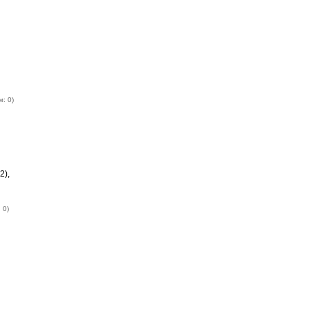
м: 0)
2),
 0)