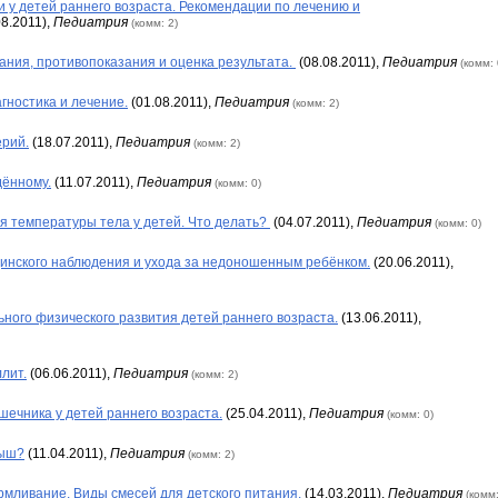
у детей раннего возраста. Рекомендации по лечению и
8.2011),
Педиатрия
(комм: 2)
ания, противопоказания и оценка результата.
(08.08.2011),
Педиатрия
(комм: 
гностика и лечение.
(01.08.2011),
Педиатрия
(комм: 2)
ерий.
(18.07.2011),
Педиатрия
(комм: 2)
ённому.
(11.07.2011),
Педиатрия
(комм: 0)
 температуры тела у детей. Что делать?
(04.07.2011),
Педиатрия
(комм: 0)
инского наблюдения и ухода за недоношенным ребёнком.
(20.06.2011),
ого физического развития детей раннего возраста.
(13.06.2011),
лит.
(06.06.2011),
Педиатрия
(комм: 2)
шечника у детей раннего возраста.
(25.04.2011),
Педиатрия
(комм: 0)
лыш?
(11.04.2011),
Педиатрия
(комм: 2)
рмливание. Виды смесей для детского питания.
(14.03.2011),
Педиатрия
(комм: