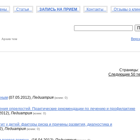
цены
Статьи
ЗАПИСЬ НА ПРИЕМ
Контакты
Отзывы о кли
Верси
 Архив тем
Страницы:
Следующие 50 те
нным
(07.05.2012),
Педиатрия
(комм: 0)
ения опрелостей. Практические рекомендации по лечению и профилактике
2012),
Педиатрия
(комм: 0)
ит у детей: факторы риска и причины развития, диагностика и
2),
Педиатрия
(комм: 0)
и первая помощь.
(16.04.2012),
Педиатрия