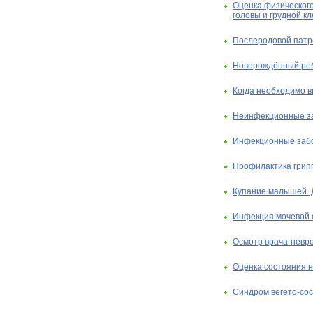
Оценка физического
головы и грудной кл
Послеродовой пат
Новорождённый реб
Когда необходимо в
Неинфекционные за
Инфекционные забо
Профилактика грипп
Купание малышей. 
Инфекция мочевой 
Осмотр врача-невро
Оценка состояния 
Синдром вегето-сос