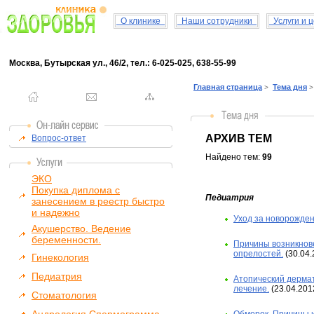
О клинике
Наши сотрудники
Услуги и 
Москва, Бутырская ул., 46/2, тел.: 6-025-025, 638-55-99
Главная страница
Тема дня
>
>
АРХИВ ТЕМ
Вопрос-ответ
Найдено тем:
99
ЭКО
Покупка диплома с
Педиатрия
занесением в реестр быстро
и надежно
Уход за новорожде
Акушерство. Ведение
беременности.
Причины возникнов
опрелостей.
(30.04.
Гинекология
Педиатрия
Атопический дермат
лечение.
(23.04.201
Стоматология
Обморок. Причины 