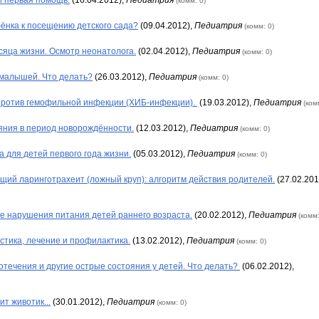
(комм: 0)
бёнка к посещению детского сада?
(09.04.2012),
Педиатрия
(комм: 0)
сяца жизни. Осмотр неонатолога.
(02.04.2012),
Педиатрия
(комм: 0)
 малышей. Что делать?
(26.03.2012),
Педиатрия
(комм: 0)
против гемофильной инфекции (ХИБ-инфекции).
(19.03.2012),
Педиатрия
(ком
яния в период новорождённости.
(12.03.2012),
Педиатрия
(комм: 0)
а для детей первого года жизни.
(05.03.2012),
Педиатрия
(комм: 0)
ий ларинготрахеит (ложный круп): алгоритм действия родителей.
(27.02.201
е нарушения питания детей раннего возраста.
(20.02.2012),
Педиатрия
(комм:
стика, лечение и профилактика.
(13.02.2012),
Педиатрия
(комм: 0)
вотечения и другие острые состояния у детей. Что делать?
(06.02.2012),
т животик...
(30.01.2012),
Педиатрия
(комм: 0)