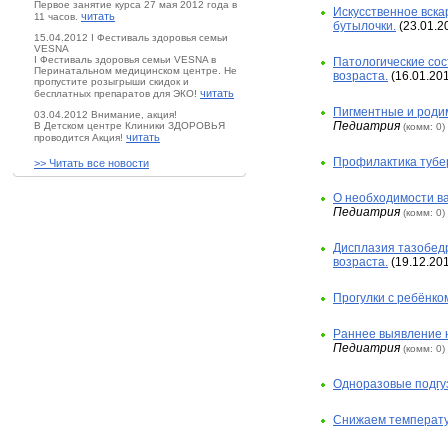
Первое занятие курса 27 мая 2012 года в
Искусственное вска
читать
11 часов.
бутылочки.
(23.01.2
15.04.2012 I Фестиваль здоровья семьи
VESNA
I Фестиваль здоровья семьи VESNA в
Патологические сос
Перинатальном медицинском центре. Не
возраста.
(16.01.20
пропустите розыгрыши скидок и
читать
бесплатных препаратов для ЭКО!
Пигментные и родим
03.04.2012 Внимание, акция!
Педиатрия
В Детском центре Клиники ЗДОРОВЬЯ
(комм: 0)
читать
проводится Акция!
Профилактика тубер
>> Читать все новости
О необходимости ва
Педиатрия
(комм: 0)
Дисплазия тазобедр
возраста.
(19.12.201
Прогулки с ребёнком 
Раннее выявление 
Педиатрия
(комм: 0)
Одноразовые подгуз
Снижаем температур