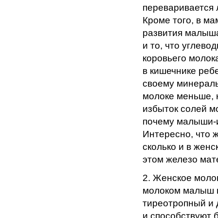
переваривается 
Кроме того, в м
развития малыша
и то, что углево
коровьего молок
в кишечнике ребе
своему минераль
молоке меньше, 
избыток солей м
почему малыши-и
Интересно, что 
сколько и в женс
этом железо мат
2. Женское моло
молоком малыш 
тиреотропный и д
и способствуют