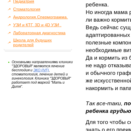
Педиатрия
ребенка.
Стоматология
Но иногда мама 
Андрология.Спермограмма.
ли важно кормит
УЗИ и КТГ. 3D и 4D УЗИ .
Ведь сейчас сущ
Лабораторная диагностика
адаптированных 
Школа для будущих
полезные компон
родителей
необходимые ви
Да и кормить из 
Основными направлениями клиники
не надо отказыв
"ЗДОРОВЬЯ" являются лечение
бесплодия и
ЭКО (IVF)
,
и обычного граф
стоматология, лечение детей и
гинекология. Клиника "ЗДОРОВЬЯ"
же искусственно
работает под маркой "Мать и
Дитя".
накормить и папа
Так все-таки,
по
ребенка грудь
Для того чтобы 
знать о его пре