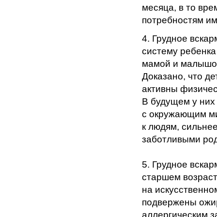
месяца, в то вр
потребностям им
4. Грудное вска
систему ребенка
мамой и малышом
Доказано, что д
активны физичес
В будущем у них
с окружающим ми
к людям, сильне
заботливыми ро
5. Грудное вскар
старшем возраст
на искусственно
подвержены ожи
аллергическим з