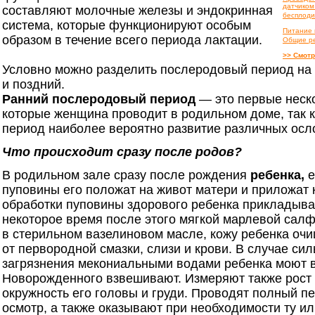
датчиком
составляют молочные железы и эндокринная
бесплоди
система, которые функционируют особым
Питание 
образом в течение всего периода лактации.
Общие р
>> Смотр
Условно можно разделить послеродовый период на
и поздний.
Ранний послеродовый период
— это первые неско
которые женщина проводит в родильном доме, так к
период наиболее вероятно развитие различных осл
Что происходит сразу после родов?
В родильном зале сразу после рождения
ребенка,
е
пуповины его положат на живот матери и приложат к
обработки пуповины здорового ребенка прикладываю
некоторое время после этого мягкой марлевой салф
в стерильном вазелиновом масле, кожу ребенка оч
от первородной смазки, слизи и крови. В случае сил
загрязнения мекониальными водами ребенка моют 
Новорожденного взвешивают. Измеряют также рост 
окружность его головы и груди. Проводят полный п
осмотр, а также оказывают при необходимости ту и