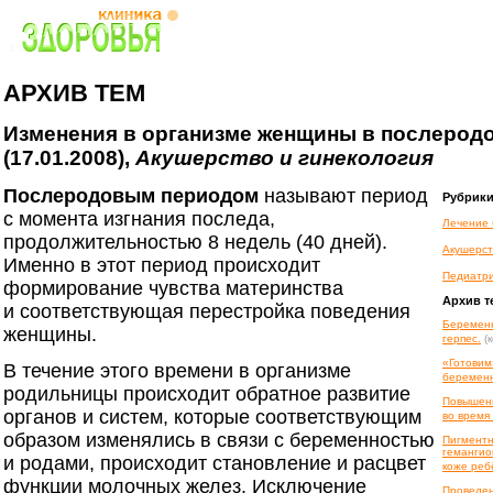
АРХИВ ТЕМ
Изменения в организме женщины в послерод
(17.01.2008),
Акушерство и гинекология
Послеродовым периодом
называют период
Рубрик
с момента изгнания последа,
Лечение 
продолжительностью 8 недель (40 дней).
Акушерст
Именно в этот период происходит
Педиатр
формирование чувства материнства
Архив т
и соответствующая перестройка поведения
Беременн
женщины.
герпес.
(
«Готовим
В течение этого времени в организме
беременн
родильницы происходит обратное развитие
Повышенн
органов и систем, которые соответствующим
во время
образом изменялись в связи с беременностью
Пигментн
гемангио
и родами, происходит становление и расцвет
коже реб
функции молочных желез. Исключение
Проведен