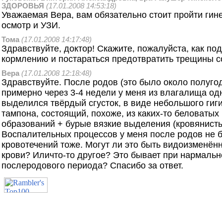
ЗДОРОВЬЯ
(17.01.2008 14:53:18)
Уважаемая Вера, вам обязательно стоит пройти гин
осмотр и УЗИ.
Тома
(17.01.2008 14:17:48)
Здравствуйте, доктор! Скажите, пожалуйста, как под
кормлению и постараться предотвратить трещины с
Вера
(17.01.2008 12:18:48)
Здравствуйте. После родов (это было около полугод
примерно через 3-4 недели у меня из влагалища од
выделился твёрдый сгусток, в виде небольшого гиг
тампона, состоящий, похоже, из каких-то беловаты
образований + бурые вязкие выделения (кровянисты
Воспалительных процессов у меня после родов не 
кровотечений тоже. Могут ли это быть видоизменён
крови? Иличто-то другое? Это бывает при нармальн
послеродового периода? Спасибо за ответ.