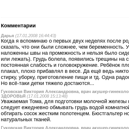
Комментарии
Дарья
(17.01.2008 16:44:43)
Когда я вспоминаю о первых двух неделях после ро
сказать, что они были сложнее, чем беременность. 
наложенны швы на промежность и нельзя было сидет
или лежать). Грудь болела, появились трещины на 
постоянная слабость и головокружение. Ребёнок пл
плакал, плохо прибавлял в весе. Да ещё ведь никт
стирку, уборку, приготовление пищи и тд. Одна радос
Но всё-таки детки тяжело достаются...
Гуковская Виктория Александровна, врач акушер-гинеколо
ЗДОРОВЬЯ
(17.01.2008 15:13:48)
Уважаемая Тома, для подготовки молочной железы 
следует ежедневно обмывать грудь водой комнатно
обтирать сосок жестким полотенцем. Бюстгальтер но
натуральных тканей.
Гуковская Виктория Александровна, врач акушер-гинеколо