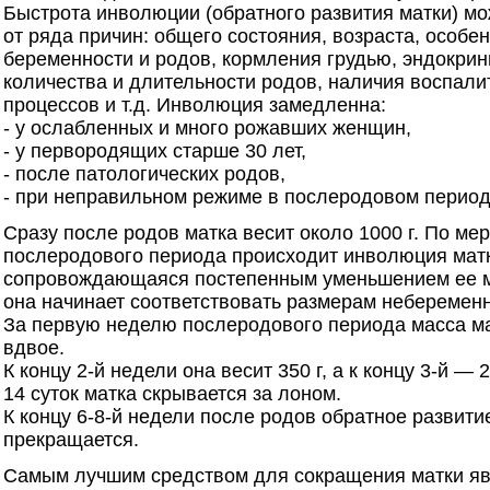
Быстрота инволюции (обратного развития матки) мо
от ряда причин: общего состояния, возраста, особе
беременности и родов, кормления грудью, эндокрин
количества и длительности родов, наличия воспал
процессов и т.д. Инволюция замедленна:
- у ослабленных и много рожавших женщин,
- у первородящих старше 30 лет,
- после патологических родов,
- при неправильном режиме в послеродовом период
Сразу после родов матка весит около 1000 г. По ме
послеродового периода происходит инволюция мат
сопровождающаяся постепенным уменьшением ее м
она начинает соответствовать размерам неберемен
За первую неделю послеродового периода масса м
вдвое.
К концу 2-й недели она весит 350 г, а к концу 3-й — 2
14 суток матка скрывается за лоном.
К концу 6-8-й недели после родов обратное развити
прекращается.
Самым лучшим средством для сокращения матки яв