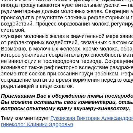
иногда прощупываются чувствительные узелки — н
рудиментарные дольки молочных желез. Секреция 
происходит в результате сложных рефлекторных и 
воздействий. Процесс образования молока регулир
системой.
Функция молочных желез в значительной мере зави
от рефлекторных воздействий, связанных с актом с
Возможно, в молочных железах, кроме молока, обра
которое усиливает сократительную способность матк
ее инволюции в послеродовом периоде. Сокращени
возникают также рефлекторно вследствие раздраж
элементов сосков при сосании груди ребенком. Реф
сокращение матки во время кормления нередко ощ
родильницей в виде схваток.
Приглашаем Вас к обсуждению темы послеродо
Вы можете оставить свои комментарии, отзы
вопросы опытному врачу акушеру-гинекологу.
Тему комментирует
Гуковская Виктория Александров
гинеколог Клиники Здоровья