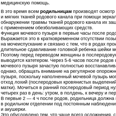
медицинскую помощь.
В это время всем
родильницам
производят осмотр
и мягких тканей родового канала при помощи зерка
обнаружении травмы тканей родового канала их за
с применением обезболивающих средств.
Функция мочевого пузыря в первые часы после род
Выражается это в кратковременном отсутствии поз
на мочеиспускание и связано с тем, что в родах пр
длительное сдавливание головкой ребенка шейки м
Поэтому перед переводом женщины в послеродову
выводится катетером. Через 5-6 часов после родов
мочевого пузыря зачастую полностью восстанавлива
однако, обращать внимание на регулярное опорожн
пузыря, поскольку наполненный мочевой пузырь мо
отход лохий (послеродовых кровянистых выделений
матки). Мочиться в ранний послеродовый период н
четырех раз в день: утром, в полдень, к вечеру и пе
В первые 2 — 4 ч после родов, родильница должна
в родильном отделении под постоянным наблюдени
и акушерки.
Это обусловлено тем, что чаще всего осложнения, 