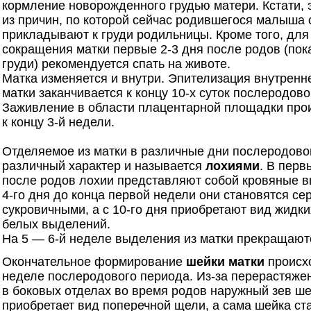
кормление новорожденного грудью матери. Кстати, 
из причин, по которой сейчас родившегося малыша 
прикладывают к груди родильницы. Кроме того, для
сокращения матки первые 2-3 дня после родов (пок
груди) рекомендуется спать на животе.
Матка изменяется и внутри. Эпителизация внутренн
матки заканчивается к концу 10-х суток послеродово
Заживление в области плацентарной площадки прои
к концу 3-й недели.
Отделяемое из матки в различные дни послеродово
различный характер и называется
лохиями
. В перв
после родов лохии представляют собой кровяные в
4-го дня до конца первой недели они становятся се
сукровичными, а с 10-го дня приобретают вид жидки
белых выделений.
На 5 — 6-й неделе выделения из матки прекращают
Окончательное формирование
шейки матки
происхо
неделе послеродового периода. Из-за перерастяже
в боковых отделах во время родов наружный зев ше
приобретает вид поперечной щели, а сама шейка ст