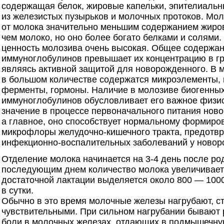
содержащая белок, жировые капельки, эпителиальн
из железистых пузырьков и молочных протоков. Мол
от молока значительно меньшим содержанием жиров
чем молоко, но оно более богато белками и солями.
ценность молозива очень высокая. Общее содержан
иммуноглобулинов превышает их концентрацию в гр
являясь активной защитой для новорожденного. В 
в большом количестве содержатся микроэлементы,
ферменты, гормоны. Наличие в молозиве биогенных
иммуноглобулинов обусловливает его важное физи
значение в процессе первоначального питания нов
а главное, оно способствует нормальному формир
микрофлоры желудочно-кишечного тракта, предот
инфекционно-воспалительных заболеваний у новор
Отделение молока начинается на 3-4 день после ро
последующим днем количество молока увеличивает
достаточной лактации выделяется около 800 — 100
в сутки.
Обычно в это время молочные железы нагрубают, с
чувствительными. При сильном нагрубании бывают
боли в молочных железах, отдающих в подмышечную