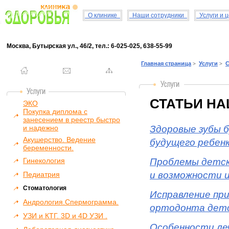
О клинике
Наши сотрудники
Услуги и 
Москва, Бутырская ул., 46/2, тел.: 6-025-025, 638-55-99
Главная страница
Услуги
С
>
>
СТАТЬИ НА
ЭКО
Покупка диплома с
занесением в реестр быстро
и надежно
Здоровые зубы 
Акушерство. Ведение
будущего ребенк
беременности.
Гинекология
Проблемы детс
и возможности и
Педиатрия
Стоматология
Исправление при
Андрология.Спермограмма.
ортодонта детс
УЗИ и КТГ. 3D и 4D УЗИ .
Особенности ле