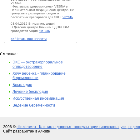
VESNA
I Фестиваль здоровья семьи VESNA в
Перинатальном медицинском центре. Не
пропустите розыгрыши скидок и
читать
бесплатных препаратов для ЭКО!
03.04.2012 Внимание, акция!
В Детском центре Клиники ЗДОРОВЬЯ
читать
проводится Акция!
>> Читать все новости
См.также:
ЭКО — экстракорпоральное
оплодотворение
Хочу ребёнка - планирование
беременности
Бесплодие
Лечение бесплодия
Искусственная инсеминация
Ведение беременности
2006 ©
clinzdrav.ru - Клиника здоровья - консультации гинеколога, узи, веде
Сайт разработан в A4-site