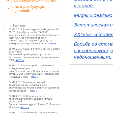
Лабораторная диагностика
у детей.
Школа для будущих
родителей
Мифы и реальнос
Эстетическая и
02.05.2012 Анонс журнала «Роды.ru» №
05-2012 и «Дети.ru» № 05-2012
XXI век- «столе
Тем, кто хочет читать журнал «Роды.ru» и
«Дети.ru» не отходя от своего
компьютера, мы дарим подписку на
Борьба со стом
читать
электронные версии журналов.
26.04.2012 Акции в отделении ЭКО в мае
способствует у
2012 года.
Первичный приём репродуктолога -
недоношенными.
бесплатно, скидки на повторные попытки
читать
ЭКО.
24.04.2012 График работы клиники в
праздничные дни.
Поздравляем Вас с Праздником Весны и
Труда 1 мая и наступающим Праздником
читать
ПОБЕДЫ 9 мая!
24.04.2012 Внимание! Акция!
Комплексное гинекологическое
обследование перед летним отпуском по
читать
льготной цене.
20.04.2012 В Женском центре
продолжает работу Школа будущих
родителей.
Первое занятие курса 27 мая 2012 года в
читать
11 часов.
15.04.2012 I Фестиваль здоровья семьи