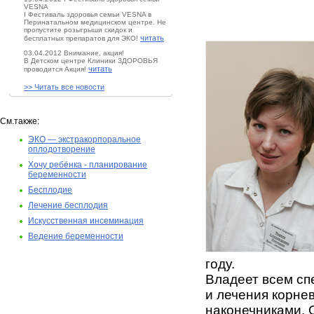
VESNA
I Фестиваль здоровья семьи VESNA в
Перинатальном медицинском центре. Не
пропустите розыгрыши скидок и
читать
бесплатных препаратов для ЭКО!
03.04.2012 Внимание, акция!
В Детском центре Клиники ЗДОРОВЬЯ
читать
проводится Акция!
>> Читать все новости
См.также:
ЭКО — экстракорпоральное
оплодотворение
Хочу ребёнка - планирование
беременности
Бесплодие
Лечение бесплодия
Искусственная инсеминация
Ведение беременности
году.
Владеет всем сп
и лечения корне
наконечниками. 