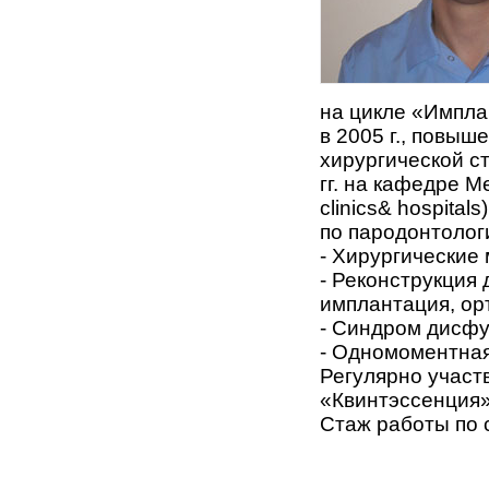
на цикле «Импла
в 2005 г., повы
хирургической ст
гг. на кафедре М
clinics& hospita
по пародонтолог
- Хирургические
- Реконструкция
имплантация, ор
- Синдром дисфу
- Одномоментная
Регулярно участ
«Квинтэссенция»
Стаж работы по 