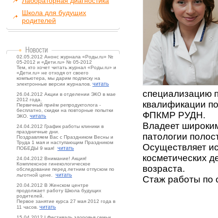
Лабораторная диагностика
Школа для будущих
родителей
02.05.2012 Анонс журнала «Роды.ru» №
05-2012 и «Дети.ru» № 05-2012
Тем, кто хочет читать журнал «Роды.ru» и
«Дети.ru» не отходя от своего
компьютера, мы дарим подписку на
читать
электронные версии журналов.
специализацию 
26.04.2012 Акции в отделении ЭКО в мае
2012 года.
квалификации по
Первичный приём репродуктолога -
бесплатно, скидки на повторные попытки
ФПКМР РУДН.
читать
ЭКО.
Владеет широким
24.04.2012 График работы клиники в
праздничные дни.
патологии полост
Поздравляем Вас с Праздником Весны и
Труда 1 мая и наступающим Праздником
Осуществляет ис
читать
ПОБЕДЫ 9 мая!
косметических д
24.04.2012 Внимание! Акция!
Комплексное гинекологическое
возраста.
обследование перед летним отпуском по
читать
льготной цене.
Стаж работы по 
20.04.2012 В Женском центре
продолжает работу Школа будущих
родителей.
Первое занятие курса 27 мая 2012 года в
читать
11 часов.
15.04.2012 I Фестиваль здоровья семьи