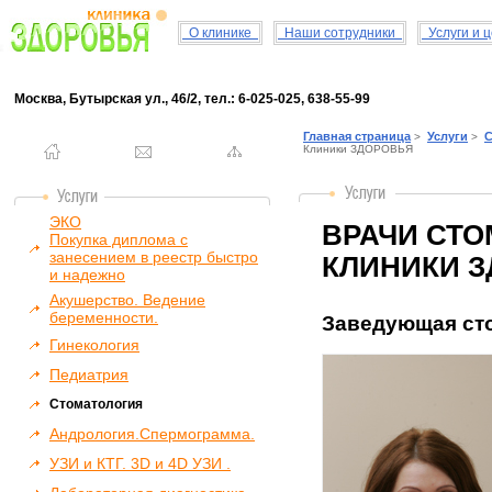
О клинике
Наши сотрудники
Услуги и 
Москва, Бутырская ул., 46/2, тел.: 6-025-025, 638-55-99
Главная страница
Услуги
С
>
>
Клиники ЗДОРОВЬЯ
ЭКО
ВРАЧИ СТ
Покупка диплома с
занесением в реестр быстро
КЛИНИКИ 
и надежно
Акушерство. Ведение
беременности.
Заведующая ст
Гинекология
Педиатрия
Стоматология
Андрология.Спермограмма.
УЗИ и КТГ. 3D и 4D УЗИ .