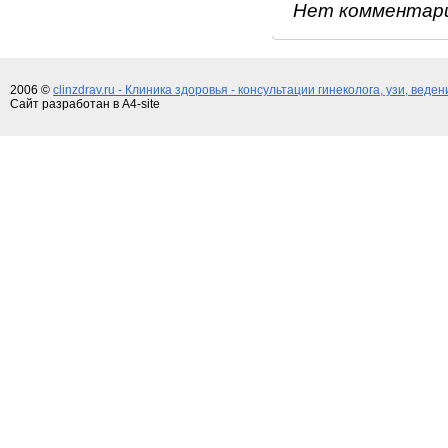
Нет комментар
2006 ©
clinzdrav.ru - Клиника здоровья - консультации гинеколога, узи, веде
Сайт разработан в A4-site