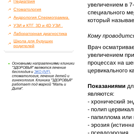
Педиатрия
увеличением в 7
Стоматология
специального ме
Андрология.Спермограмма.
который называе
УЗИ и КТГ. 3D и 4D УЗИ .
Лабораторная диагностика
Кому проводитс
Школа для будущих
родителей
Врач осматривае
увеличением при
процессах на ше
Основными направлениями клиники
"ЗДОРОВЬЯ" являются лечение
цервикального к
бесплодия и
ЭКО (IVF)
,
стоматология, лечение детей и
гинекология. Клиника "ЗДОРОВЬЯ"
работает под маркой "Мать и
Показаниями
дл
Дитя".
являются:
- хронический э
- полип цервикал
- папиллома или
- эрозия (истинн
- псевдоэрозия,