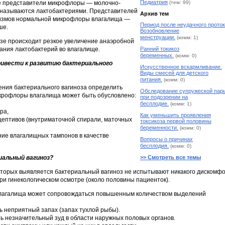
Педиатрия
 представители микрофлоры — молочно-
(тем: 99)
 называются лактобактериями. Представителей
Архив тем
низмов нормальной микрофлоры влагалища —
Период после неудачного проток
ше.
Возобновление
менструации.
(комм: 1)
зе происходит резкое увеличение анаэробной
ния лактобактерий во влагалище.
Ранний токикоз
беременных.
(комм: 0)
ивести к развитию бактериального
Искусственное вскармливание.
Виды смесей для детского
питания.
(комм: 0)
ения бактериального вагиноза определить
Обследование супружеской пар
крофлоры влагалища может быть обусловлено:
при подозрении на
бесплодие.
(комм: 1)
ра,
Как уменьшить проявления
цептивов (внутриматочной спирали, маточных
токсикоза первой половины
беременности.
(комм: 0)
ние влагалищных тампонов в качестве
Вопросы о причинах
бесплодия.
(комм: 0)
иальный вагиноз?
>> Смотреть все темы
оторых выявляется бактериальный вагиноз не испытывают никакого дискомф
ри гинекологическом осмотре (около половины пациенток).
агалища может сопровождаться повышенным количеством выделений
ь неприятный запах (запах тухлой рыбы).
 незначительный зуд в области наружных половых органов.