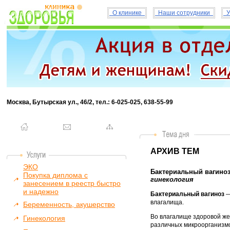
О клинике
Наши сотрудники
У
Москва, Бутырская ул., 46/2, тел.: 6-025-025, 638-55-99
АРХИВ ТЕМ
ЭКО
Бактериальный вагиноз:
Покупка диплома с
гинекология
занесением в реестр быстро
и надежно
Бактериальный вагиноз
—
влагалища.
Беременность, акушерство
Во влагалище здоровой ж
Гинекология
различных микроорганизм