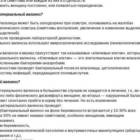
эти симптомы или каждый из них в отдельгости.
коить женщину постоянно, или появляться периодически.
ктериальный вагиноз?
агалища может быть заподозрено при осмотре, основываясь на жалобах
огического осмотра (симптомы воспаления, увеличение и изменение выделе
выделений).
осле проведения лабораторной диагностики.
льного вагиноза используют микроскопическое исследование (гинекологическ
 вагинозе в мазках присутствуют так называемые «ключевые клетки», котор
риального вагиноза. «Ключевые клетки» — это эпителиальные клетки влагал
численными бактериями-анаэробами.
ностики проводят бактериальный посев из влагалища, цитологическое
ностику инфекций, передающихся половым путем.
й вагиноз?
риального вагиноза в большинстве случаев не нуждается в лечении, т.к., во-
кого-либо физического дискомфорта женщине, во-вторых — нарушенный бала
ет спонтанно прийти в норму без лечения. Но есть исключения.
актериального вагиноза проводят:
бактериальный вагиноз на фоне беременности встречается у 10-30% всех
их 50% не имеют никаких симптомов), особенно женщинам, имеющим
анамнез,
м беременность,
ечением гинекологической патологии и внутриматочных манипуляциях (аборты
ния и т.д.),