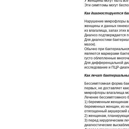
У женщины могут быть все 
Эти симптомы могут беспо
Как диагностируется ба
Нарушение микрофлоры вл
женщины и данных гинекол
из влагалища, запах этих 
Диагноз подтверждается п
Для диагностики бактериа
мазок).
Обычно при бактериальном
являются маркерами бакте
густо облепленные много
Для дифференцальной диаг
исследование и ПЦР-диаг
Как лечат бактериальны
Бессимптомная форма бакте
первых, не доставляет ка
микрофлоры влагалища мож
Лечение бессимптомного б
1) беременным женщинам (
беременных женщин, из н
отягощенный акушерский 
2) женщинам, планирующи
3) перед хирургическим л
диагностические выскаблива