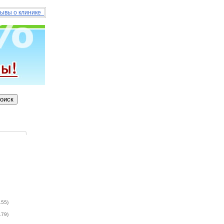
ывы о клинике
155)
179)