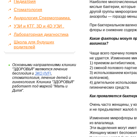
Педиатрия
Наиболее многочисленные
кислые бактерии, которые
Стоматология
другой группы микроорга
анаэробы — гораздо мень
Андрология.Спермограмма.
При бактериальном вагино
УЗИ и КТГ. 3D и 4D УЗИ .
флоры и снижение содержа
Лабораторная диагностика
Какие факторы могут пр
Школа для будущих
вагиноза?
родителей
Чаще всего причину появл
не удается. Изменение ми
1) приемом антибиотиков,
Основными направлениями клиники
2) сменой полового партне
"ЗДОРОВЬЯ" являются лечение
3) использованием контра
бесплодия и
ЭКО (IVF)
,
стоматология, лечение детей и
колпачков),
гинекология. Клиника "ЗДОРОВЬЯ"
4) длительное использова
работает под маркой "Мать и
гигиенических средств.
Дитя".
Как проявляется бактер
Очень часто женщины, у к
и не предъявляют жалоб п
Изменение микрофлоры вл
из влагалища.
Эти выделения могут имет
Женщину может беспокоить