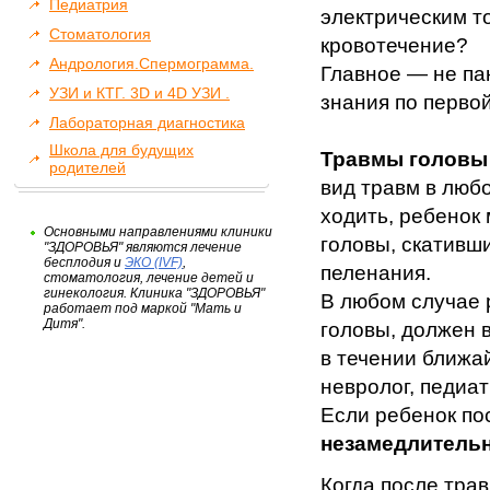
Педиатрия
электрическим т
Стоматология
кровотечение?
Андрология.Спермограмма.
Главное — не па
УЗИ и КТГ. 3D и 4D УЗИ .
знания по перво
Лабораторная диагностика
Школа для будущих
Травмы головы
родителей
вид травм в люб
ходить, ребенок
Основными направлениями клиники
головы, скативши
"ЗДОРОВЬЯ" являются лечение
бесплодия и
ЭКО (IVF)
,
пеленания.
стоматология, лечение детей и
гинекология. Клиника "ЗДОРОВЬЯ"
В любом случае 
работает под маркой "Мать и
Дитя".
головы, должен 
в течении ближай
невролог, педиат
Если ребенок по
незамедлительн
Когда после тра