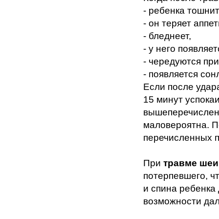
- ребенка тошнит
- он теряет аппет
- бледнеет,
- у него появляе
- чередуются пр
- появляется сон
Если после удара
15 минут успокаи
вышеперечисленн
маловероятна. П
перечисленных п
При
травме шеи
потерпевшего, ч
и спина ребенка
возможности дал