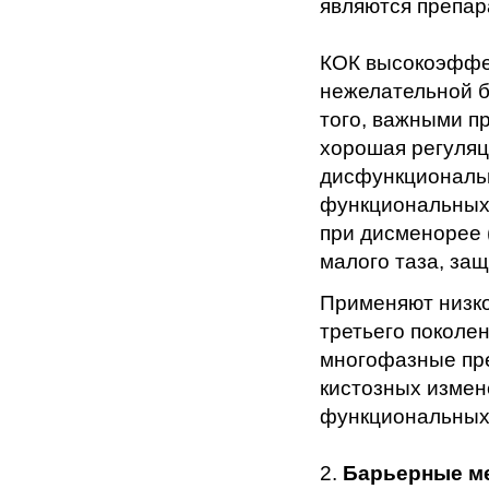
являются препа
КОК высокоэффе
нежелательной б
того, важными п
хорошая регуляц
дисфункциональ
функциональных 
при дисменорее 
малого таза, за
Применяют низк
третьего поколе
многофазные пр
кистозных измен
функциональных 
2.
Барьерные м