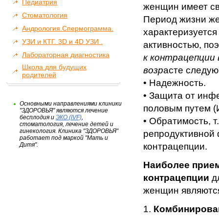
Педиатрия
женщин имеет св
Стоматология
Период жизни ж
Андрология.Спермограмма.
характеризуется
УЗИ и КТГ. 3D и 4D УЗИ .
активностью, по
Лабораторная диагностика
к контрацепции
Школа для будущих
возр
асте следу
родителей
• Надежность.
• Защита от инф
Основными направлениями клиники
половым путем (
"ЗДОРОВЬЯ" являются лечение
бесплодия и
ЭКО (IVF)
,
• Обратимость, т
стоматология, лечение детей и
гинекология. Клиника "ЗДОРОВЬЯ"
репродуктивной 
работает под маркой "Мать и
Дитя".
контрацепции.
Наиболее прие
контрацепции
д
женщин являютс
1.
Комбинирова