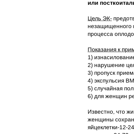
или посткоитал
Цель ЭК-
предот
незащищенного п
процесса оплодо
Показания к при
1) изнасиловани
2) нарушение це
3) пропуск прие
4) экспульсия В
5) случайная по
6) для женщин р
Известно, что ж
женщины сохраня
яйцеклетки-12-2