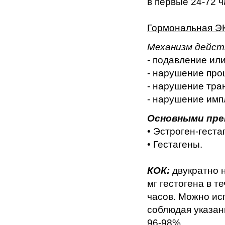
в первые 24-72 ч
Гормональная ЭК
Механизм дейст
- подавление ил
- нарушение про
- нарушение тра
- нарушение имп
Основными пре
• Эстроген-геста
• Гестагены.
КОК:
двукратно н
мг гестогена в т
часов. Можно исп
соблюдая указан
96-98%