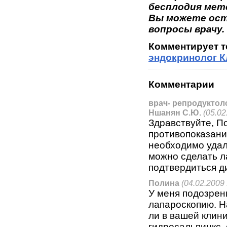
бесплодия мет
Вы можете ост
вопросы врачу.
Комментирует 
эндокринолог К
Комментарии
врач- репродуктоло
Ншанян С.Ю.
(05.02
Здравствуйте, П
противопоказани
необходимо удал
можно сделать л
подтвердиться д
Полина
(04.02.2009 
У меня подозрен
лапароскопию. Н
ли в вашей клин
гидросальпинкс, 