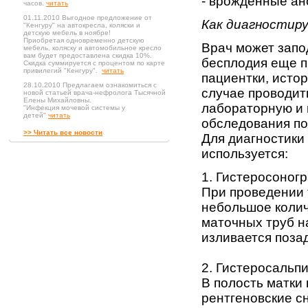
- врожденные ан
часов.
читать
01.11.2010 Выгодное предложение от
Как диагностир
"Кенгуру" на автокресла, коляски и
детскую мебель в ноябре!
Приобретая одновременно детскую
Врач может запо
мебель, коляску и автомобильное кресло
вам будет предоставлена скидка 10%.
бесплодия еще п
Скидка суммируется с процентом по карте
привилегий "Кенгуру".
читать
пациентки, исто
28.10.2010 Предлагаем ознакомиться с
случае проводит
новой статьей врача-нефролога Тысячной
Елены Михайловны.
лабораторную и 
"Инфекция мочевой системы у
детей"
читать
обследования по
>> Читать все новости
Для диагностики
используется:
1. Гистеросоног
При проведении 
небольшое колич
маточных труб н
изливается позад
2. Гистеросальп
В полость матки
рентгеновские с