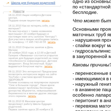
одно из основны
Школа для будущих родителей
по «стандартной
бесплодие.
18.11.2010 Акции ноября в Детском
центре.
Что может быт
Подарки юным пациентам.
читать
18.11.2010 Как не потерять себя, став
Основными проя
матерью?
На мастер-класс с таким названием
маточных труб я
приглашает 20 ноября будущих и
настоящих мам сеть салонов "Кенгуру"!
- нарушения про
Для участия в лекции необходима запись
по телефону: +7 495 743 43 55
читать
- спайки вокруг 
18.11.2010 Открытое занятие в День
- гидросальпинк
Матери
28 ноября 2010 года, в 12.00 в Детской
в закупоренной м
Галерее «Якиманка» состоится открытое
занятие для будущих родителей на тему:
«Особенности новорожденных. Детское
приданое». Вход бесплатный. Будут
Каковы причины
выдаваться бонусные карты.
читать
09.11.2010 Это интересно! Предлагаем
- перенесенные 
посмотреть интересное видео на сайте
YouTube с участием врачей Клиники
- имеющимися в
ЗДОРОВЬЯ!
Ролики основаны на популярном сериале
- наружный гени
"Секс в большом городе". Наши врачи
комментируют проблемы бесплодия,
- в анамнезе па
донорства яйцеклеток, невынашивания
беременности и многие другие эпизоды
особенно лапаро
этого сериала.
читать
- перитонит в ан
08.11.2010 В Женском центре
продолжает работу Школа будущих
- перевязка мат
родителей.
Первое занятие курса 28 ноября в 11