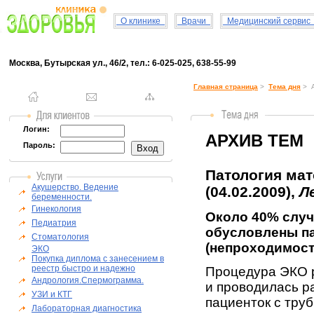
О клинике
Врачи
Медицинский серви
Москва, Бутырская ул., 46/2, тел.: 6-025-025, 638-55-99
Главная страница
>
Тема дня
> А
Логин:
АРХИВ ТЕМ
Пароль:
Патология мат
Акушерство. Ведение
(04.02.2009),
Л
беременности.
Гинекология
Около 40% случ
Педиатрия
обусловлены п
Стоматология
(непроходимост
ЭКО
Покупка диплома с занесением в
реестр быстро и надежно
Процедура ЭКО 
Андрология.Спермограмма.
и проводилась р
УЗИ и КТГ
пациенток с тру
Лабораторная диагностика