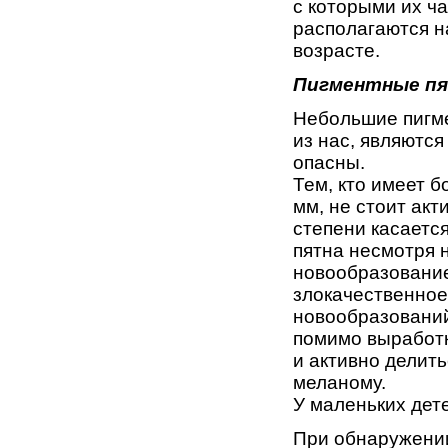
с которыми их ча
располагаются н
возрасте.
Пигментные пя
Небольшие пигме
из нас, являютс
опасны.
Тем, кто имеет 
мм, не стоит акт
степени касает­
пятна несмотря 
новообразовани
злокачественное
новообразований
помимо выработк
и активно делит
меланому.
У ма­леньких дет
При обнаружении