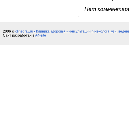
Нет комментар
2006 ©
clinzdrav.ru - Клиника здоровья - консультации гинеколога, узи, веде
Сайт разработан в
A4-site