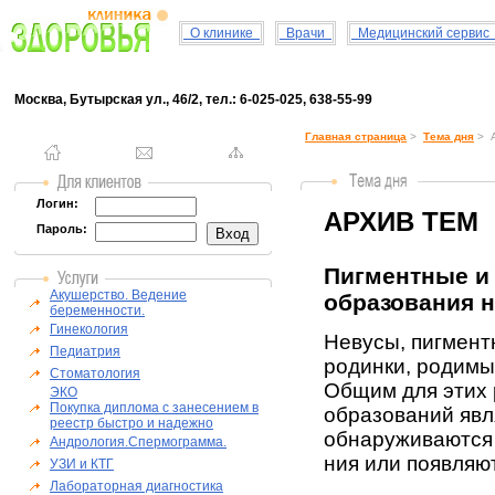
О клинике
Врачи
Медицинский серви
Москва, Бутырская ул., 46/2, тел.: 6-025-025, 638-55-99
Главная страница
>
Тема дня
> А
Логин:
АРХИВ ТЕМ
Пароль:
Пигментные и 
Акушерство. Ведение
образования на
беременности.
Гинекология
Невусы, пигмент
Педиатрия
родинки, родимы
Стоматология
Общим для этих 
ЭКО
Покупка диплома с занесением в
образо­ваний явл
реестр быстро и надежно
обнаруживаются 
Андрология.Спермограмма.
ния или появляют
УЗИ и КТГ
Лабораторная диагностика