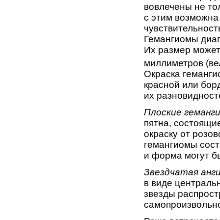
вовлечены не тол
с этим возможна
чувстви­тельност
Гемангиомы диаг
Их размер мо­жет
миллиметров (вел
Окраска геманги
крас­ной или бо
их разновидност
Плоские геман
пятна, состоящи
окраску от розов
гемангиомы сост
и форма могут б
Звездчатая анг
в виде центральн
звезды расп­рос
самопроизвольно 