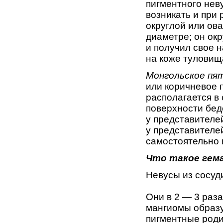
пигментного неву
возникать и при 
округлой или ов
диаметре; он окр
и получил свое 
на коже ту­ловищ
Монгольское пя
или коричневое п
располага­ется в
поверхности бе­д
у представителей
у представителе
самостоятель­но 
Что такое гем
Невусы из сосуд
Они в 2 — 3 раза
мангиомы образую
пигментные роди