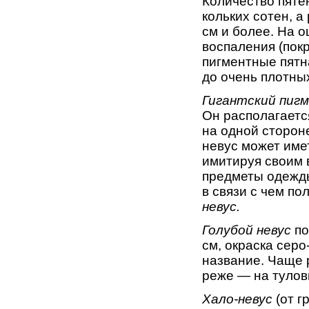
Количество пятен
кольких сотен, а
см и более. На 
воспаления (покр
пигментные пятн
до очень плотны
Гигантский пиг
Он располагаетс
на одной стороне
невус может име
имитируя своим 
предметы одежды
в связи с чем по
невус.
Голубой невус
по
см, окраска серо
название. Чаще р
реже — на тулов
Хало-невус
(от г