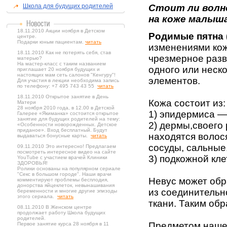
Школа для будущих родителей
Стоит ли волно
на коже малыш
18.11.2010 Акции ноября в Детском
Родимые пятна 
центре.
Подарки юным пациентам.
читать
изменениями ко
18.11.2010 Как не потерять себя, став
чрезмерное разв
матерью?
На мастер-класс с таким названием
одного или неск
приглашает 20 ноября будущих и
настоящих мам сеть салонов "Кенгуру"!
элементов.
Для участия в лекции необходима запись
по телефону: +7 495 743 43 55
читать
18.11.2010 Открытое занятие в День
Кожа состоит из:
Матери
28 ноября 2010 года, в 12.00 в Детской
1) эпидермиса —
Галерее «Якиманка» состоится открытое
занятие для будущих родителей на тему:
2) дермы,своего 
«Особенности новорожденных. Детское
приданое». Вход бесплатный. Будут
находятся воло­
выдаваться бонусные карты.
читать
сосуды, сальные
09.11.2010 Это интересно! Предлагаем
посмотреть интересное видео на сайте
3) под­кожной кле
YouTube с участием врачей Клиники
ЗДОРОВЬЯ!
Ролики основаны на популярном сериале
"Секс в большом городе". Наши врачи
Невус может об­р
комментируют проблемы бесплодия,
донорства яйцеклеток, невынашивания
из соединительн
беременности и многие другие эпизоды
этого сериала.
читать
ткани. Таким обр
08.11.2010 В Женском центре
продолжает работу Школа будущих
родителей.
Предметом нашег
Первое занятие курса 28 ноября в 11