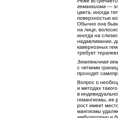
Реже встречаетс
гемангиома —
э
цвета, иногда т
поверхностью ко
Обычно она быва
на лице, волосис
иногда на слизис
надавлива­нии, 
кавернозных гема
требует терапевт
Земляничная ге
с чет­кими грани
проходят самоп­р
Вопрос о необх
и методах таког
в индивидуально
гемангиомы, ее 
рост имеет место
мангиомы удаляю
амбулаторно и б