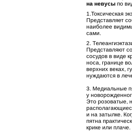
на невусы
по ви
1.Токсическая эк
Представляет со
наиболее видимы
сами.
2. Телеангиэктаз
Представляют со
сосудов в виде 
носа, границе в
верхних веках, г
нуждаются в леч
3. Медиальные п
у новорожденно
Это розова­тые,
располагающиеся
и на затылке. Ко
пятна практичес
крике или плаче