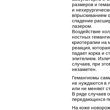
размеров и гема
и нехирурги­ческ
впрыскиванием о
спадение расшир
лазером.
Воздействие хол
ностных геманги
криотерапии на 
реакция, которая
падает корка и с
эпителием. Изле
случаев, при эт
незаметен.
Гемангиомы сами
не нуждаются в л
или не меняют ст
В ряде случаев 
передающихся по
На коже новорож