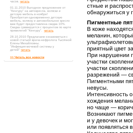
часов.
читать
стные и распрос
01.11.2010 Выгодное предложение от
"Кенгуру" на автокресла, коляски и
обнару­житься у 
детскую мебель в ноябре!
Приобретая одновременно детскую
мебель, коляску и автомобильное кресло
Пигментные пят
вам будет предоставлена скидка 10%.
Скидка суммируется с процентом по карте
В коже находятс
привилегий "Кенгуру".
читать
меланин, которы
28.10.2010 Предлагаем ознакомиться с
новой статьей врача-нефролога Тысячной
ультрафиолетовы
Елены Михайловны.
"Инфекция мочевой системы у
приятный цвет за
детей"
читать
При нарушении п
>> Читать все новости
участки скоплени
участки скоплени
разрежений — св
Пигментными пя
невусы.
Интенсивность ок
хождения меланин
но чаще — ко­рич
Возникают пигмен
и у девочек и мо
или появляться в