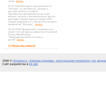
часов.
читать
01.11.2010 Выгодное предложение от
"Кенгуру" на автокресла, коляски и
детскую мебель в ноябре!
Приобретая одновременно детскую
мебель, коляску и автомобильное кресло
вам будет предоставлена скидка 10%.
Скидка суммируется с процентом по карте
привилегий "Кенгуру".
читать
28.10.2010 Предлагаем ознакомиться с
новой статьей врача-нефролога Тысячной
Елены Михайловны.
"Инфекция мочевой системы у
детей"
читать
>> Читать все новости
2006 ©
clinzdrav.ru - Клиника здоровья - консультации гинеколога, узи, веде
Сайт разработан в
A4-site