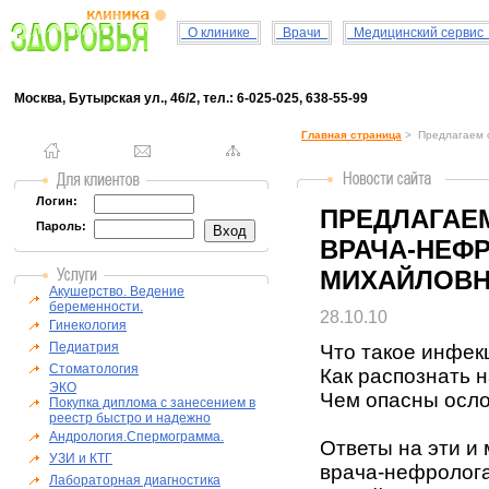
О клинике
Врачи
Медицинский серви
Москва, Бутырская ул., 46/2, тел.: 6-025-025, 638-55-99
Главная страница
> Предлагаем о
Логин:
ПРЕДЛАГАЕ
Пароль:
ВРАЧА-НЕФ
МИХАЙЛОВН
Акушерство. Ведение
беременности.
28.10.10
Гинекология
Педиатрия
Что такое инфек
Стоматология
Как распознать 
ЭКО
Чем опасны осл
Покупка диплома с занесением в
реестр быстро и надежно
Андрология.Спермограмма.
Ответы на эти и 
УЗИ и КТГ
врача-нефролог
Лабораторная диагностика