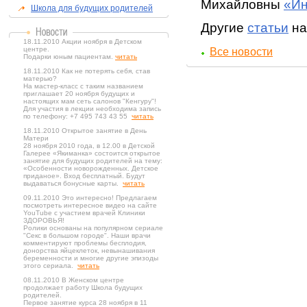
Михайловны
«Ин
Школа для будущих родителей
Другие
статьи
на
18.11.2010 Акции ноября в Детском
центре.
Все новости
Подарки юным пациентам.
читать
18.11.2010 Как не потерять себя, став
матерью?
На мастер-класс с таким названием
приглашает 20 ноября будущих и
настоящих мам сеть салонов "Кенгуру"!
Для участия в лекции необходима запись
по телефону: +7 495 743 43 55
читать
18.11.2010 Открытое занятие в День
Матери
28 ноября 2010 года, в 12.00 в Детской
Галерее «Якиманка» состоится открытое
занятие для будущих родителей на тему:
«Особенности новорожденных. Детское
приданое». Вход бесплатный. Будут
выдаваться бонусные карты.
читать
09.11.2010 Это интересно! Предлагаем
посмотреть интересное видео на сайте
YouTube с участием врачей Клиники
ЗДОРОВЬЯ!
Ролики основаны на популярном сериале
"Секс в большом городе". Наши врачи
комментируют проблемы бесплодия,
донорства яйцеклеток, невынашивания
беременности и многие другие эпизоды
этого сериала.
читать
08.11.2010 В Женском центре
продолжает работу Школа будущих
родителей.
Первое занятие курса 28 ноября в 11