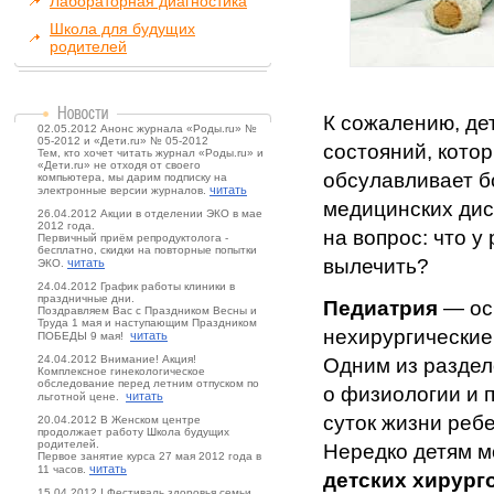
Лабораторная диагностика
Школа для будущих
родителей
К сожалению, де
02.05.2012 Анонс журнала «Роды.ru» №
05-2012 и «Дети.ru» № 05-2012
состояний, котор
Тем, кто хочет читать журнал «Роды.ru» и
«Дети.ru» не отходя от своего
обсулавливает б
компьютера, мы дарим подписку на
читать
электронные версии журналов.
медицинских дис
26.04.2012 Акции в отделении ЭКО в мае
2012 года.
на вопрос: что у 
Первичный приём репродуктолога -
бесплатно, скидки на повторные попытки
вылечить?
читать
ЭКО.
24.04.2012 График работы клиники в
праздничные дни.
Педиатрия
— ос
Поздравляем Вас с Праздником Весны и
Труда 1 мая и наступающим Праздником
нехирургические
читать
ПОБЕДЫ 9 мая!
24.04.2012 Внимание! Акция!
Одним из раздел
Комплексное гинекологическое
обследование перед летним отпуском по
о физиологии и 
читать
льготной цене.
суток жизни ребе
20.04.2012 В Женском центре
продолжает работу Школа будущих
родителей.
Нередко детям 
Первое занятие курса 27 мая 2012 года в
читать
11 часов.
детских хирург
15.04.2012 I Фестиваль здоровья семьи