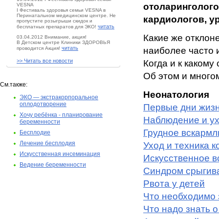
отоларинголого
VESNA
I Фестиваль здоровья семьи VESNA в
Перинатальном медицинском центре. Не
кардиологов, у
пропустите розыгрыши скидок и
читать
бесплатных препаратов для ЭКО!
Какие же отклон
03.04.2012 Внимание, акция!
В Детском центре Клиники ЗДОРОВЬЯ
читать
проводится Акция!
наиболее часто и
>> Читать все новости
Когда и к какому
Об этом и много
См.также:
Неонатология
ЭКО — экстракорпоральное
оплодотворение
Первые дни жизн
Хочу ребёнка - планирование
Наблюдение и у
беременности
Грудное вскармл
Бесплодие
Лечение бесплодия
Уход и техника 
Искусственная инсеминация
Искусственное 
Ведение беременности
Синдром срыгив
Рвота у детей
Что необходимо 
Что надо знать о