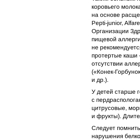
коровьего молок
на основе расщеп
Pepti-junior, Al
Организации Здр
пищевой аллерги
не рекомендуетс
протертые каши —
отсутствии алле
(«Конек-Горбуно
и др.).
У детей старше 
с пердрасполога
цитрусовые, мор
и фрукты). Длите
Следует помнить
нарушения белко