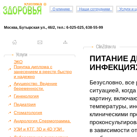
О клинике
Наши сотрудники
Услуги и 
Москва, Бутырская ул., 46/2, тел.: 6-025-025, 638-55-99
ПИТАНИЕ Д
ЭКО
ИНФЕКЦИЯ
Покупка диплома с
занесением в реестр быстро
и надежно
Безусловно, все 
Акушерство. Ведение
беременности.
ситуацией, когд
Гинекология
картину, включа
Педиатрия
температуры, ин
Стоматология
клиническими п
Андрология.Спермограмма.
проконсультиров
УЗИ и КТГ. 3D и 4D УЗИ .
в зависимости о