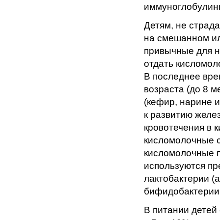
иммуноглобулины
Детям, не страд
на смешанном ил
привычные для н
отдать кисломол
В последнее вре
возраста (до 8 
(кефир, нарине и
к развитию желе
кровотечения в 
кисломолочные с
кисломолочные п
используются п
лактобактерии (а
бифидобактерии 
В питании детей