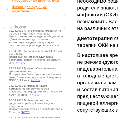
Лабораторная диагностика
необходимо реша
Школа для будущих
родители знают,
родителей
инфекции
(ОКИ)
познакомить Ва
на различных эт
02.05.2012 Анонс журнала «Роды.ru» №
05-2012 и «Дети.ru» № 05-2012
Тем, кто хочет читать журнал «Роды.ru» и
Диетотерапия
я
«Дети.ru» не отходя от своего
компьютера, мы дарим подписку на
терапии ОКИ на 
читать
электронные версии журналов.
26.04.2012 Акции в отделении ЭКО в мае
2012 года.
В настоящее вре
Первичный приём репродуктолога -
бесплатно, скидки на повторные попытки
не рекомендуютс
читать
ЭКО.
пищеварительная
24.04.2012 График работы клиники в
праздничные дни.
Поздравляем Вас с Праздником Весны и
а голодные диет
Труда 1 мая и наступающим Праздником
читать
ПОБЕДЫ 9 мая!
организма и зам
24.04.2012 Внимание! Акция!
и состав питани
Комплексное гинекологическое
обследование перед летним отпуском по
читать
льготной цене.
предшествующего
20.04.2012 В Женском центре
пищевой аллерги
продолжает работу Школа будущих
родителей.
сопутствующих з
Первое занятие курса 27 мая 2012 года в
читать
11 часов.
15.04.2012 I Фестиваль здоровья семьи