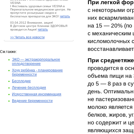
При легкой фо
VESNA
I Фестиваль здоровья семьи VESNA в
с некоторыми ог
Перинатальном медицинском центре. Не
пропустите розыгрыши скидок и
читать
бесплатных препаратов для ЭКО!
них вскармливан
03.04.2012 Внимание, акция!
на 15 — 20% (по
В Детском центре Клиники ЗДОРОВЬЯ
читать
проводится Акция!
с механическим
>> Читать все новости
кисломолочных с
восстанавливает
См.также:
При среднетяже
ЭКО — экстракорпоральное
оплодотворение
проводится в ос
Хочу ребёнка - планирование
беременности
объема пищи на 
Бесплодие
до 5 — 8 раз в с
Лечение бесплодия
день. Оптимальн
Искусственная инсеминация
не пастеризован
Ведение беременности
молоко является
белков, жиров, у
но содержит и ц
являющихся защ