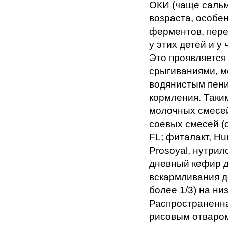
ОКИ (чаще сальм
возраста, особе
ферментов, пер
у этих детей и у
Это проявляется
срыгиваниями, 
водянистым пени
кормления. Таки
молочных смесей
соевых смесей (с
FL; фиталакт, Hu
Prosoyal, нутрил
дневный кефир д
вскармливания д
более 1/3) на н
Распространенна
рисовым отваром