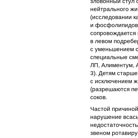
зловонный стул 
нейтрального жи
(исследовании к
и фосфолипидов в
сопровождается 
в левом подребе
с уменьшением с
специальные сме
ЛП, Алиментум, 
3). Детям старш
с исключением ж
(разрешаются пе
соков.
Частой причиной
нарушение всасы
недостаточность
звеном ротавиру