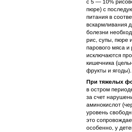
с 5 — 10% рисов
пюре) с послед
питания в соотве
вскармливания д
болезни необход
рис, супы, пюре
парового мяса и 
исключаются про
кишечника (цель
фрукты и ягоды).
При тяжелых ф
в остром период
за счет нарушени
аминокислот (чер
уровень свободн
это сопровождае
особенно, у дет