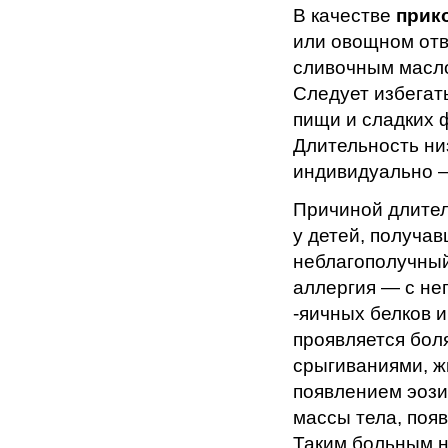
В качестве
прик
или овощном отв
сливочным масло
Следует избегат
пищи и сладких 
Длительность ни
индивидуально —
Причиной длител
у детей, получа
неблагополучный
аллергия — с не
-яичных белков и
проявляется бол
срыгиваниями, ж
появлением эози
массы тела, поя
Таким больным н