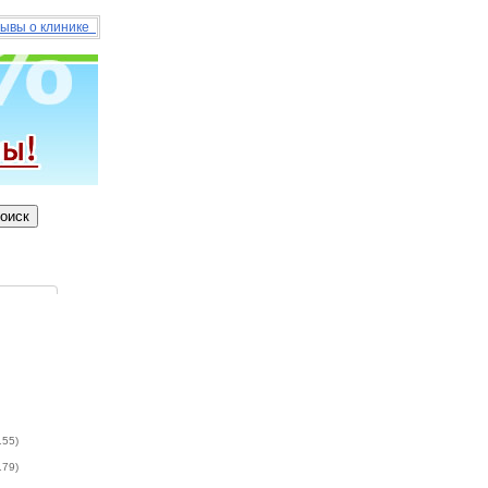
ывы о клинике
155)
179)