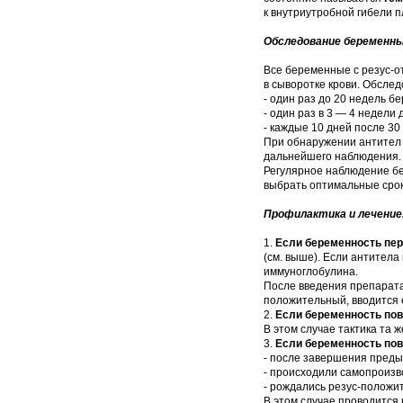
к внутриутробной гибели 
Обследование беременны
Все беременные с резус-о
в сыворотке крови. Обсле
- один раз до 20 недель б
- один раз в 3 — 4 недели
- каждые 10 дней после 30
При обнаружении антител
дальнейшего наблюдения.
Регулярное наблюдение б
выбрать оптимальные срок
Профилактика и лечение
1.
Если беременность пе
(см. выше). Если антитела
иммуноглобулина.
После введения препарата 
положительный, вводится 
2.
Если беременность по
В этом случае тактика та ж
3.
Если беременность пов
- после завершения пред
- происходили самопроизв
- рождались резус-положи
В этом случае проводится