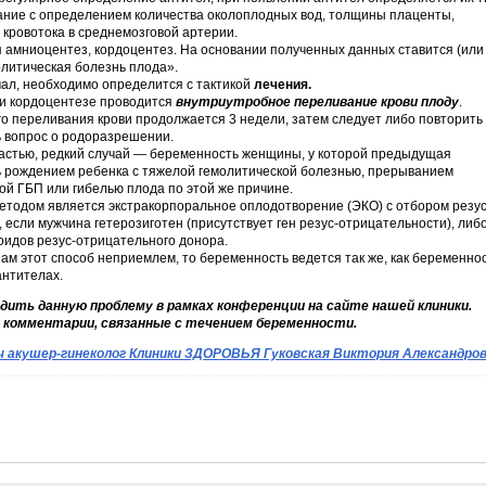
ние с определением количества околоплодных вод, толщины плаценты,
 кровотока в среднемозговой артерии.
 амниоцентез, кордоцентез. На основании полученных данных ставится (или
олитическая болезнь плода».
чал, необходимо определится с тактикой
лечения.
ри кордоцентезе проводится
внутриутробное переливание крови плоду
.
о переливания крови продолжается 3 недели, затем следует либо повторить
 вопрос о родоразрешении.
счастью, редкий случай — беременность женщины, у которой предыдущая
 рождением ребенка с тяжелой гемолитической болезнью, прерыванием
ой ГБП или гибелью плода по этой же причине.
етодом является экстракорпоральное оплодотворение (ЭКО) с отбором резус
если мужчина гетерозиготен (присутствует ген резус-отрицательности), либ
идов резус-отрицательного донора.
ам этот способ неприемлем, то беременность ведется так же, как беременно
нтителах.
дить данную проблему в рамках конференции на сайте нашей клиники.
 комментарии, связанные с течением беременности.
ч акушер-гинеколог Клиники ЗДОРОВЬЯ Гуковская Виктория Александро