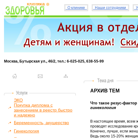
О клинике
Наши сотрудники
У
Москва, Бутырская ул., 46/2, тел.: 6-025-025, 638-55-99
АРХИВ ТЕМ
ЭКО
Что такое резус-фактор 
Покупка диплома с
гинекология
занесением в реестр быстро
и надежно
В настоящее время, всем
Беременность, акушерство
проводят исследование кро
Гинекология
Конечно, лучше, если женщ
Ведь около 15-20% женщин