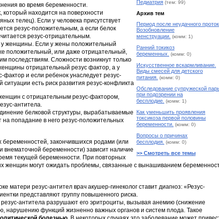
Педиатрия
(тем: 99)
жнения во время беременности.
, который находится на поверхности
Архив тем
яных телец). Если у человека присутствует
Период после неудачного проток
ляется резус-положительным, а если белок
Возобновление
н считается резус-отрицательным.
менструации.
(комм: 1)
р у женщины. Если у жены положительный
Ранний токикоз
кже положительный, или даже отрицательный,
беременных.
(комм: 0)
аким последствиям. Сложности возникнут только
Искусственное вскармливание.
 женщины отрицательный резус фактор, а у
Виды смесей для детского
-фактор и если ребенок унаследует резус-
питания.
(комм: 0)
й ситуации есть риск развития резус-конфликта
Обследование супружеской пар
при подозрении на
женщин с отрицательным резус-фактором,
бесплодие.
(комм: 1)
резус-антитела.
динение белковой структуры, вырабатываемые
Как уменьшить проявления
токсикоза первой половины
т на попадание в него резус-положительных
беременности.
(комм: 0)
Вопросы о причинах
 беременностей, закончившихся родами (или
бесплодия.
(комм: 0)
и внематочной беременности) зависит наличие
>> Смотреть все темы
 время текущей беременности. При повторных
их женщин могут ожидать проблемы, связанные с вынашиванием беременнос
ке матери резус-антител врач акушер-гинеколог ставит диагноз: «Резус-
иентки представляют группу повышенного риска.
, резус-антитела разрушают его эритроциты, вызывая анемию (снижение
ию, нарушению функций жизненно важных органов и систем плода. Такое
олитической болезнью
. В некоторых случаях это заболевание может привес