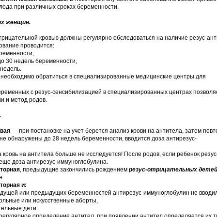
плода при различных сроках беременности.
х женщин.
трицательной кровью должны регулярно обследоваться на наличие резус-ан
дование проводится:
еременности,
 до 30 недель беременности,
 недель.
 необходимо обратиться в специализированные медицинские центры для
еременных с резус-сенсибилизацией в специализированных центрах позволя
и и метод родов.
.
рвая
— при постановке на учет берется анализ крови на антитела, затем пов
 не обнаружены до 28 недель беременности, вводится доза антирезус-
кровь на антитела больше не исследуется! После родов, если ребенок резус
еще доза антирезус-иммуноглобулина.
вторная
, предыдущие закончились рождением
резус-отрицательных детей
е.
торная и:
ыдущей или предыдущих беременностей антирезус-иммуноглобулин не вводил
ольные или искусственные аборты,
тельные дети.
 регулярное определение антител, при появлении антител определяется их т