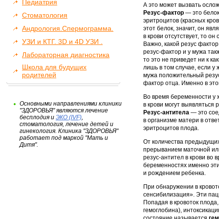
Педиатрия
А это может вызвать осло
Резус-фактор
— это белок
Стоматология
эритроцитов (красных кров
Андрология.Спермограмма.
этот белок, значит, он яв
в крови отсутствует, то о
УЗИ и КТГ. 3D и 4D УЗИ .
Важно, какой резус факто
резус-фактор и у мужа та
Лабораторная диагностика
то это не приведет ни к к
Школа для будущих
лишь в том случае, если у
родителей
мужа положительный резус
фактор отца. Именно в это
Во время беременности у 
Основными направлениями клиники
в крови могут выявляться 
"ЗДОРОВЬЯ" являются лечение
Резус-антитела
— это сое
бесплодия и
ЭКО (IVF)
,
в организме матери в отве
стоматология, лечение детей и
эритроцитов плода.
гинекология. Клиника "ЗДОРОВЬЯ"
работает под маркой "Мать и
От количества предыдущих
Дитя".
прерыванием маточной ил
резус-антител в крови во
беременностях именно эт
и рождением ребенка.
При обнаружении в кровото
сенсибилизация». Эти пац
Попадая в кровоток плода
гемоглобина), интоксикац
состояние называется
гем