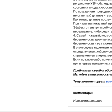
регулярное УЗИ-обследова
состояния плода, скорости
По показаниям проводится
не ставится) диагноз «гем
Как только диагноз прозву
При наличии показаний п
Эффект от внутриутробног
переливание, либо решить
4. Самый тяжелый, но, к 
беременность закончилась
беременности из-за тяжел
В этом случае надежным м
отрицательных эмбрионов, 
с применением сперматозо
Если по каким-либо причин
при впервые выявленных а
Предлагаем сегодня обсу
Мы ждем ваши вопросы и
Тему комментирует
вра
Комментарии
Нет комментариев