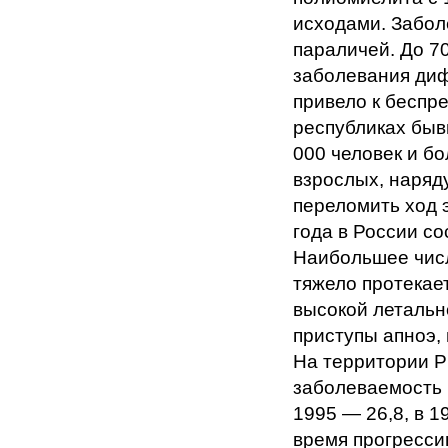
исходами. Забол
параличей. До 7
заболевания диф
привело к беспр
республиках быв
000 человек и б
взрослых, наряд
переломить ход 
года в России со
Наибольшее числ
тяжело протекае
высокой летальн
приступы апноэ,
На территории РФ
заболеваемость 
1995 — 26,8, в 1
время прогресси