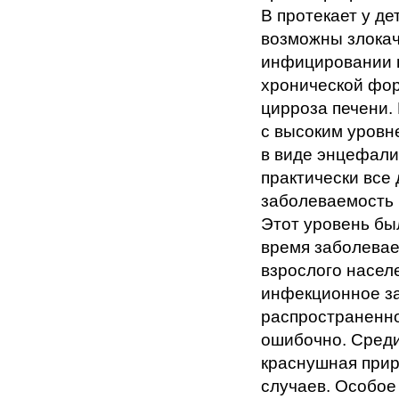
В протекает у де
возможны злока
инфицировании в
хронической фо
цирроза печени.
с высоким уровн
в виде энцефали
практически все 
заболеваемость к
Этот уровень бы
время заболеваем
взрослого насел
инфекционное за
распространенно
ошибочно. Сред
краснушная прир
случаев. Особое