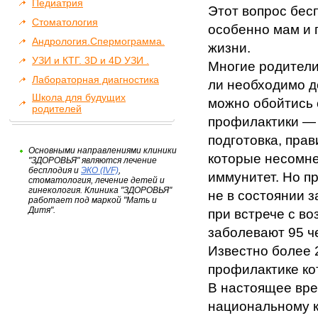
Педиатрия
Этот вопрос бес
Стоматология
особенно мам и 
Андрология.Спермограмма.
жизни.
УЗИ и КТГ. 3D и 4D УЗИ .
Многие родители
Лабораторная диагностика
ли необходимо д
Школа для будущих
можно обойтись
родителей
профилактики — 
подготовка, прав
Основными направлениями клиники
которые несомн
"ЗДОРОВЬЯ" являются лечение
бесплодия и
ЭКО (IVF)
,
иммунитет. Но п
стоматология, лечение детей и
гинекология. Клиника "ЗДОРОВЬЯ"
не в состоянии з
работает под маркой "Мать и
Дитя".
при встрече с в
заболевают 95 че
Известно более 
профилактике ко
В настоящее вре
национальному к