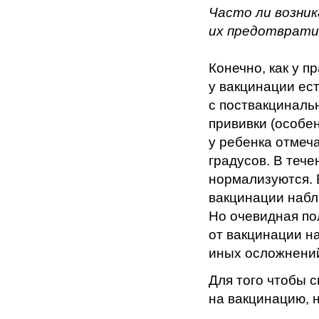
Часто ли возник
их предотврат
Конечно, как у п
у вакцинации ест
с поствакциналь
прививки (особе
у ребенка отмеч
градусов. В теч
нормализуются. 
вакцинации набл
Но очевидная по
от вакцинации н
иных осложнени
Для того чтобы 
на вакцинацию, 