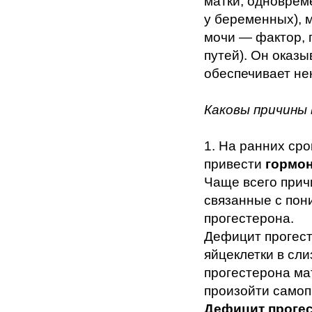
матки, одноврем
у беременных), м
мочи — фактор,
путей). Он оказ
обеспечивает не
Каковы причины
1. На ранних ср
привести
гормо
Чаще всего прич
связанные с по
прогестерона.
Дефицит прогест
яйцеклетки в сли
прогестерона мат
произойти само
Дефицит проге