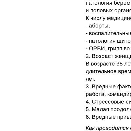
патология берем
и половых орган
К числу медицин
- аборты,
- воспалительны
- патология щит
- ОРВИ, грипп во
2. Возраст женщи
В возрасте 35 л
длительное время
лет.
3. Вредные факт
работа, команди
4. Стрессовые с
5. Малая продол
6. Вредные привыч
Как проводится