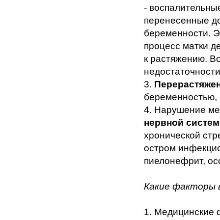
- воспалительны
перенесенные д
беременности. Э
процесс матки д
к растяжению. В
недостаточности
3.
Перерастяже
беременностью, 
4. Нарушение ме
нервной систе
хронической стр
остром инфекцио
пиелонефрит, ос
Какие факторы 
1. Медицинские 