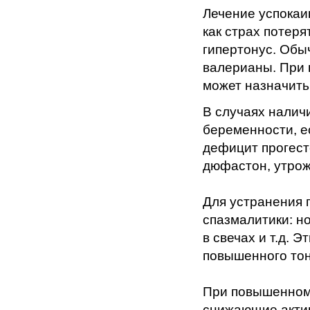
Лечение успокаи
как страх потер
гипертонус. Обы
валерианы. При 
может назначить 
В случаях налич
беременности, е
дефицит прогес
дюфастон, утрож
Для устранения 
спазмалитики: н
в свечах и т.д. 
повышенного тон
При повышенном 
снижающие актив