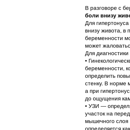
В разговоре с бе
боли внизу жив
Для гипертонуса
внизу живота, в 
беременности мо
может жаловатьс
Для диагностики
• Гинекологичес
беременности, ко
определить пов
стенку. В норме 
а при гипертонус
до ощущения кам
• УЗИ — определ
участок на пере
мышечного слоя 
определяется ка