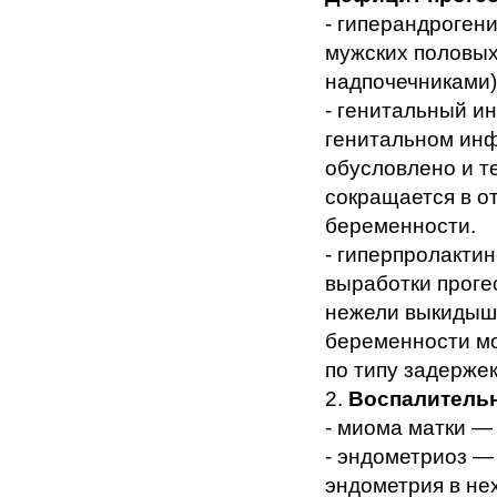
- гиперандроген
мужских половых
надпочечниками)
- генитальный и
генитальном ин
обусловлено и т
сокращается в о
беременности.
- гиперпролакти
выработки проге
нежели выкидыш.
беременности мо
по типу задержек
2.
Воспалительн
- миома матки —
- эндометриоз —
эндометрия в не