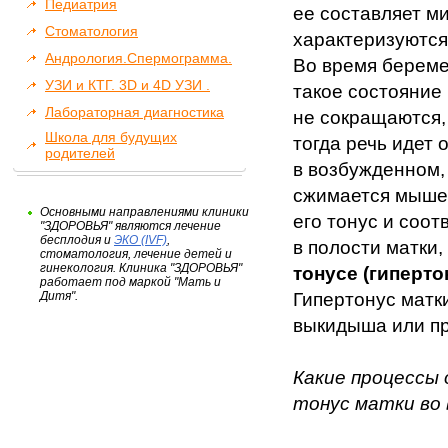
Педиатрия
ее составляет 
Стоматология
характеризуютс
Андрология.Спермограмма.
Во время берем
УЗИ и КТГ. 3D и 4D УЗИ .
такое состояние
Лабораторная диагностика
не сокращаются,
Школа для будущих
тогда речь идет
родителей
в возбужденном,
сжимается мыше
Основными направлениями клиники
его тонус и соо
"ЗДОРОВЬЯ" являются лечение
бесплодия и
ЭКО (IVF)
,
в полости матки,
стоматология, лечение детей и
гинекология. Клиника "ЗДОРОВЬЯ"
тонусе (гиперто
работает под маркой "Мать и
Дитя".
Гипертонус матк
выкидыша или п
Какие процессы
тонус матки во