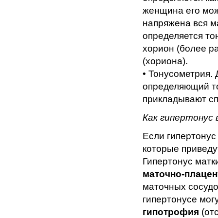
женщина его може
напряжена вся м
определяется тон
хорион (более р
(хориона).
• Тонусометрия.
определяющий то
прикладывают сп
Как гипертонус
Если гипертонус 
которые приведу
Гипертонус матк
маточно-плацен
маточных сосудо
гипертонусе мог
гипотрофия
(отс