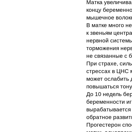
Матка увеличива
концу беременно
мышечное волокно
В матке много н
к звеньям центр
нервной системы
торможения нерв
не связанные с 
При страхе, сил
стрессах в ЦНС м
может ослабить 
повышаться тону
До 10 недель бе
беременности иг
вырабатывается 
обратное развит
Прогестерон спо