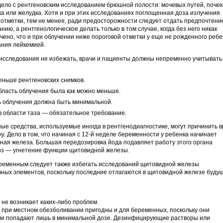
ело с рентгеновским исследованием брюшной полости: мочевых путей, почек
ка или желудка. Хотя и при этих исследованиях поглощенная доза излучения
 отметки, тем не менее, ради предосторожности следует отдать предпочтени
нию, а рентгенологическое делать только в том случае, когда без него никак
чено, что и при облучении ниже пороговой отметки у еще не рожденного ребе
ания лейкемией.
 исследования не избежать, врачи и пациенты должны непременно учитывать
еньше рентгеновских снимков.
бласть облучения была как можно меньше.
 облучения должна быть минимальной.
 области таза — обязательное требование.
е средства, используемые иногда в рентгенодиагностике, могут причинить 
. Дело в том, что начиная с 12-й неделе беременности у ребенка начинает
ая железа. Большая передозировка йода подавляет работу этого органа
оз — угнетение функции щитовидной железы.
еременным следует также избегать исследований щитовидной железы
ных элементов, поскольку последние отлагаются в щитовидной железе буду
не возникает каких-либо проблем.
при местном обезболивании пригодны и для беременных, поскольку они
или попадают лишь в минимальной дозе. Дезинфицирующие растворы или