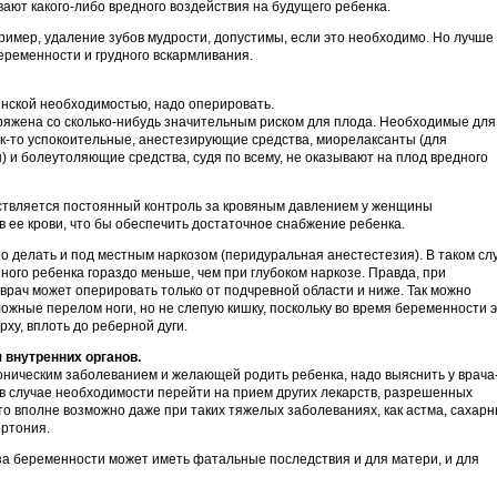
ают какого-либо вредного воздействия на будущего ребенка.
ример, удаление зубов мудрости, допустимы, если это необходимо. Но лучше
еременности и грудного вскармливания.
инской необходимостью, надо оперировать.
яжена со сколько-нибудь значительным риском для плода. Необходимые для
к-то успокоительные, анестезирующие средства, миорелаксанты (для
 и болеутоляющие средства, судя по всему, не оказывают на плод вредного
ствляется постоянный контроль за кровяным давлением у женщины
 ее крови, что бы обеспечить достаточное снабжение ребенка.
 делать и под местным наркозом (перидуральная анестестезия). В таком сл
ного ребенка гораздо меньше, чем при глубоком наркозе. Правда, при
врач может оперировать только от подчревной области и ниже. Так можно
ожные перелом ноги, но не слепую кишку, поскольку во время беременности 
рху, вплоть до реберной дуги.
 внутренних органов.
ическим заболеванием и желающей родить ребенка, надо выяснить у врача
 в случае необходимости перейти на прием других лекарств, разрешенных
то вполне возможно даже при таких тяжелых заболеваниях, как астма, сахар
ертония.
а беременности может иметь фатальные последствия и для матери, и для