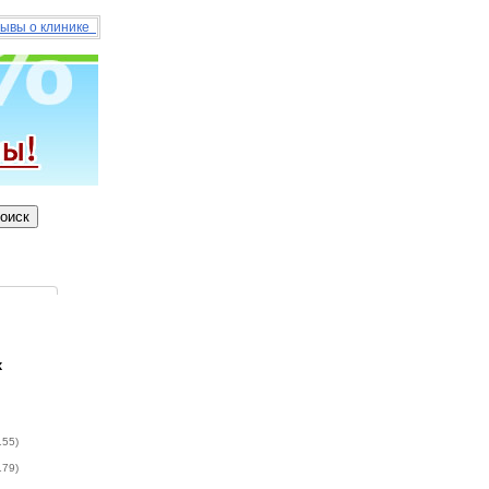
ывы о клинике
х
155)
179)