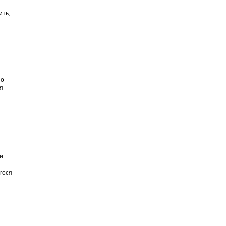
ить,
но
я
и
гося