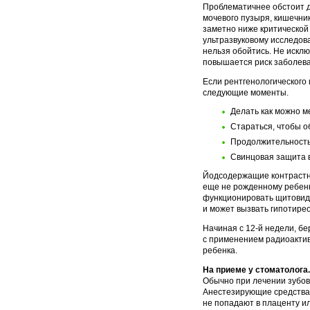
Проблематичнее обстоит д
мочевого пузыря, кишечни
заметно ниже критической
ультразвуковому исследова
нельзя обойтись. Не исклю
повышается риск заболев
Если рентгенологического
следующие моменты.
Делать как можно м
Стараться, чтобы о
Продолжительность
Свинцовая защита в
Йодсодержащие контрастны
еще не рожденному ребенку
функционировать щитовидн
и может вызвать гипотире
Начиная с 12-й недели, б
с применением радиоактив
ребенка.
На приеме у стоматолога.
Обычно при лечении зубов 
Анестезирующие средства 
не попадают в плаценту 