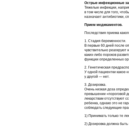
Острые инфекционные за
Тяжелые инфекции, наприм
в том числе для того, что
назначает антибиотики, с
Прием медикаментов.
Последствия приема каког
1. Стадия беременности.
В первые 60 дней после о
чувствительно реагируют 
каких-либо пороков разви
функции определенных орг
2. Генетическая предрас
У одной пациентки какое-н
у другой — нет.
3. Дозировка.
Очень низкая доза опреде
превышении «пороговой до
лекарствам отсутствуют сс
ребенка, однако это не г
соблюдать следующие пра
1) Принимать только те ле
2) Дозировка должна быть 