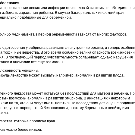
болевания.
ер, воспаление легких или инфекции мочеполовой системы, необходимо леч
бы избежать заражения ребенка. В случае бактериальных инфекций врач
пециально подобранные для беременной.
о-либо медикамента в период беременности зависят от многих факторов.
плодотворения у эмбриона развиваются внутренние органы, и теперь особен
на токсичные вещества. В это время особенно велика опасность возникновени
тия. В последующий период чувствительность ослабевает, однако нарушения
анов и аномалии все еще возможны.
положенность женщины.
ибудь лекарство может вызвать, например, аномалии в развитии плода,
ленного лекарства может остаться без последствий для матери и ребенка. Пр
зы» возможны аномалии в развитии эмбриона. В аннотациях к некоторым
ылки на то, что они могут иметь негативные последствия для еще не родивше
арантирует стопроцентной безопасности, поэтому беременным необходимо
вила.
карства, которые прописал врач.
как можно более низкой.