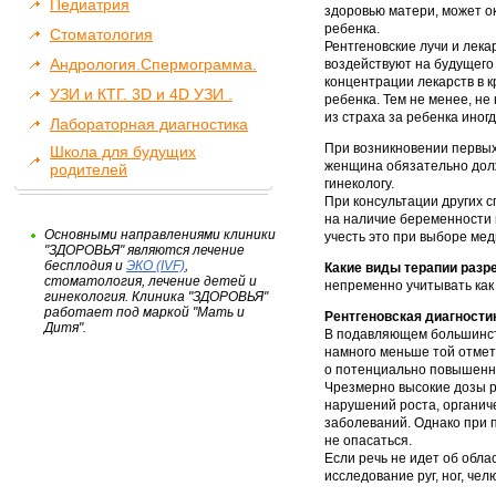
Педиатрия
здоровью матери, может о
ребенка.
Стоматология
Рентгеновские лучи и лек
Андрология.Спермограмма.
воздействуют на будущего 
концентрации лекарств в к
УЗИ и КТГ. 3D и 4D УЗИ .
ребенка. Тем не менее, не 
из страха за ребенка иног
Лабораторная диагностика
При возникновении первы
Школа для будущих
женщина обязательно долж
родителей
гинекологу.
При консультации других 
на наличие беременности и
Основными направлениями клиники
учесть это при выборе ме
"ЗДОРОВЬЯ" являются лечение
бесплодия и
ЭКО (IVF)
,
Какие виды терапии разр
стоматология, лечение детей и
непременно учитывать как
гинекология. Клиника "ЗДОРОВЬЯ"
работает под маркой "Мать и
Рентгеновская диагности
Дитя".
В подавляющем большинст
намного меньше той отметк
о потенциально повышенно
Чрезмерно высокие дозы р
нарушений роста, органиче
заболеваний. Однако при 
не опасаться.
Если речь не идет об обла
исследование руг, ног, чел