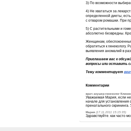
3) По возможности выбира
4) Не хвататься за лекарс
определенной диеты, есть
с отваром ромашки. При п
5) С растительными и гоме
абсолютно безвредны. Кром
Женщинам, обеспокоенным 
обратиться к гинекологу. 
выявления аномалий в раз
Приглашаем вас к обсуж
вопросы или оставить с
Тему комментирует
вра
Комментарии
врач акушер-гинеколог Клини
Уважаемая Мария, если не
начале для установления 
пренатального скрининга.
Мария
(17.11.2011 15:15:35)
Здравствуйте. как часто 