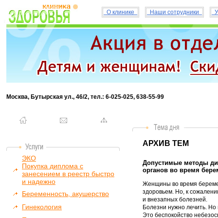
О клинике
Наши сотрудники
У
Москва, Бутырская ул., 46/2, тел.: 6-025-025, 638-55-99
АРХИВ ТЕМ
ЭКО
Допустимые методы диа
Покупка диплома с
органов во время берем
занесением в реестр быстро
и надежно
Женщины во время береме
здоровьем. Но, к сожалени
Беременность, акушерство
и внезапных болезней.
Гинекология
Болезни нужно лечить. Но
Это беспокойство небезосн