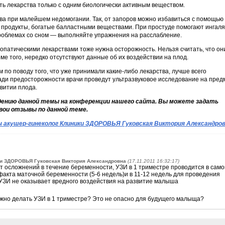
ть лекарства только с одним биологически активным веществом.
тва при малейшем недомогании. Так, от запоров можно избавиться с помощью
 продукты, богатые балластными веществами. При простуде помогают ингал
роблемах со сном — выполняйте упражнения на расслабление.
опатическими лекарствами тоже нужна осторожность. Нельзя считать, что он
е того, нередко отсутствуют данные об их воздействии на плод.
по поводу того, что уже принимали какие-либо лекарства, лучше всего
Ради предосторожности врачи проведут ультразвуковое исследование на пред
витии плода.
дению данной темы на конференции нашего сайта. Вы можете задать
вои отзывы по данной теме.
ч акушер-гинеколог Клиники ЗДОРОВЬЯ Гуковская Виктория Александро
ки ЗДОРОВЬЯ Гуковская Виктория Александровна
(17.11.2011 16:32:17)
т осложнений в течение беременности, УЗИ в 1 триместре проводится в сам
факта маточной беременности (5-6 недель)и в 11-12 недель для проведения
 УЗИ не оказывает вредного воздействия на развитие малыша
можно делать УЗИ в 1 триместре? Это не опасно для будущего малыща?