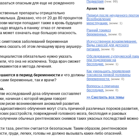
Педиатрия
(тем: 99)
казаться опасным для еще не рожденного
Архив тем
арственные препараты отрицательно
Период после неудачного проток
малыша. Доказано, что от 20 до 80 процентов
Возобновление
рови матери попадают также в кровь будущего
менструации.
(комм: 1)
надо впадать в панику: отказ от лечения
Ранний токикоз
да может означать еще большую опасность.
беременных.
(комм: 0)
х симптомов заболеваний беременная
Искусственное вскармливание.
Виды смесей для детского
на сказать об этом лечащему врачу акушеру-
питания.
(комм: 0)
специалистов обязательно нужно указать
Обследование супружеской пар
при подозрении на
ли, что она не исключена. Тогда врач сможет
бесплодие.
(комм: 1)
дикаментов и метода лечения.
Как уменьшить проявления
ешаются в период беременности
и что должны
токсикоза первой половины
беременности.
(комм: 0)
 сами беременные, так и врачи?
Вопросы о причинах
ка.
бесплодия.
(комм: 0)
ве исследований доза облучения составляет
>> Смотреть все темы
и, начиная с которой медики говорят
м риске возникновения аномалий развития.
адиоактивного облучения могут стать причиной различных пороков развития,
ских расстройств, повреждений головного мозга, бесплодия и раковых
получении обычных рентгеновских снимков таких ужасных последствий можно
сти таза, рентген считается безопасным. Таким образом, рентгеновское
юсти, груди, легких, головы не должно вызывать каких-либо опасений.