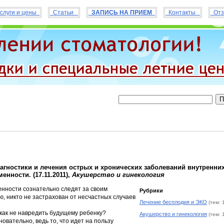
слуги и цены
Статьи
ЗАПИСЬ НА ПРИЕМ
Контакты
Отз
гностики и лечения острых и хронических заболеваний внутренни
енности. (17.11.2011),
Акушерство и гинекология
нности сознательно следят за своим
Рубрики
ю, никто не застрахован от несчастных случаев
Лечение бесплодия и ЭКО
(тем: 
 как не навредить будущему ребенку?
Акушерство и гинекология
(тем: 
овательно, ведь то, что идет на пользу