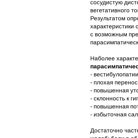
сосудистую дист
вегетативного то
Результатом опр
характеристики 
с возможным пре
парасимпатическ
Наболее характ
парасимпатиче
- вестибулопатии
- плохая перено
- повышенная ут
- склонность к г
- повышенная по
- избыточная сал
Достаточно част