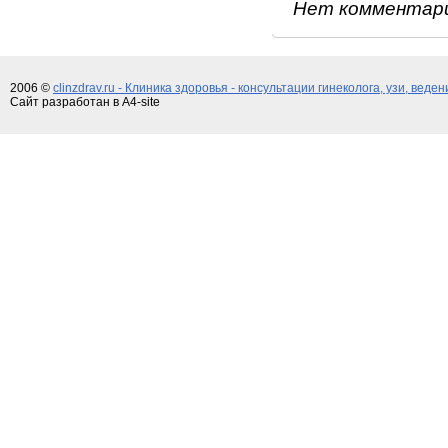
Нет комментар
2006 ©
clinzdrav.ru - Клиника здоровья - консультации гинеколога, узи, веде
Сайт разработан в A4-site