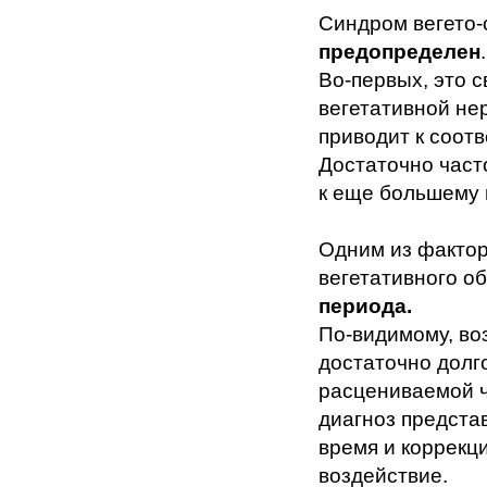
Синдром вегето-
предопределен
.
Во-первых, это 
вегетативной не
приводит к соот
Достаточно част
к еще большему 
Одним из фактор
вегетативного о
периода.
По-видимому, во
достаточно долг
расцениваемой 
диагноз предста
время и коррекц
воздействие.