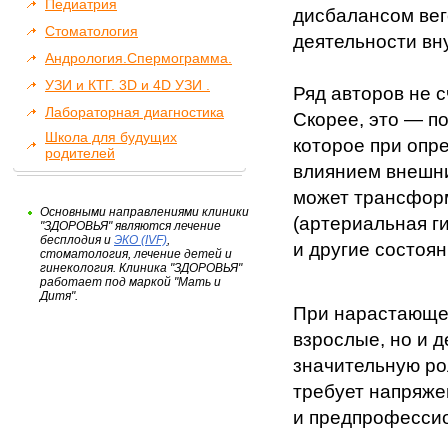
Педиатрия
дисбалансом вег
Стоматология
деятельности вн
Андрология.Спермограмма.
УЗИ и КТГ. 3D и 4D УЗИ .
Ряд авторов не 
Лабораторная диагностика
Скорее, это — п
Школа для будущих
которое при опр
родителей
влиянием внешни
может трансфор
Основными направлениями клиники
(артериальная г
"ЗДОРОВЬЯ" являются лечение
бесплодия и
ЭКО (IVF)
,
и другие состоян
стоматология, лечение детей и
гинекология. Клиника "ЗДОРОВЬЯ"
работает под маркой "Мать и
Дитя".
При нарастающем
взрослые, но и д
значительную ро
требует напряже
и предпрофессио