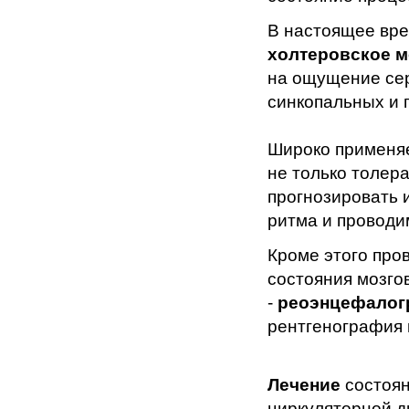
В настоящее вре
холтеровское 
на ощущение сер
синкопальных и 
Широко применяе
не только толера
прогнозировать 
ритма и проводи
Кроме этого про
состояния мозго
-
реоэнцефалог
рентгенография 
Лечение
состоян
циркуляторной д