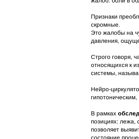
жалоб: боли в о
Признаки преоб
скромные.
Это жалобы на ч
давления, ощущ
Строго говоря, ч
относящихся к и
системы, назыв
Нейро-циркулято
гипотоническим,
В рамках
обсле
позициях: лежа, 
позволяет выяви
состояние проце