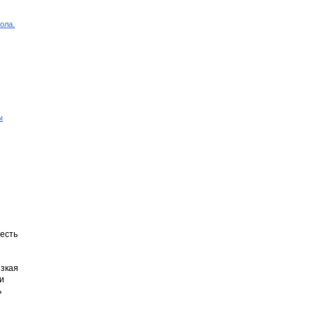
ола.
ы
 есть
изкая
и
ь