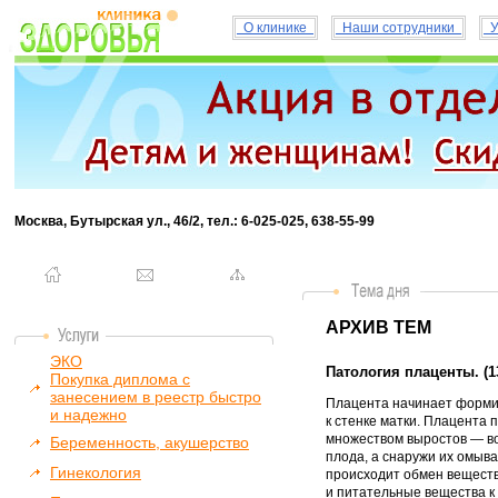
О клинике
Наши сотрудники
У
Москва, Бутырская ул., 46/2, тел.: 6-025-025, 638-55-99
АРХИВ ТЕМ
ЭКО
Патология плаценты. (13
Покупка диплома с
занесением в реестр быстро
Плацента начинает формир
и надежно
к стенке матки. Плацента 
множеством выростов — во
Беременность, акушерство
плода, а снаружи их омыва
Гинекология
происходит обмен веществ
и питательные вещества к 