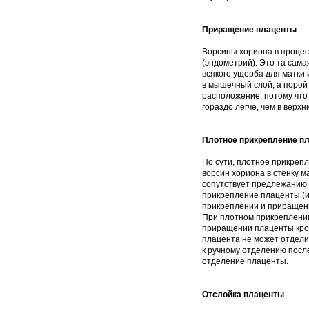
Приращение плаценты
Ворсины хориона в процес
(эндометрий). Это та сама
всякого ущерба для матки 
в мышечный слой, а порой
расположение, потому что
гораздо легче, чем в верхн
Плотное прикрепление п
По сути, плотное прикреп
ворсин хориона в стенку м
сопутствует предлежанию
прикрепление плаценты (и 
прикреплении и приращен
При плотном прикреплении
приращении плаценты кров
плацента не может отдели
к ручному отделению посл
отделение плаценты.
Отслойка плаценты