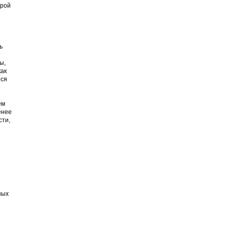
орой
ь
ы,
как
тся
ем
енее
сти,
ных