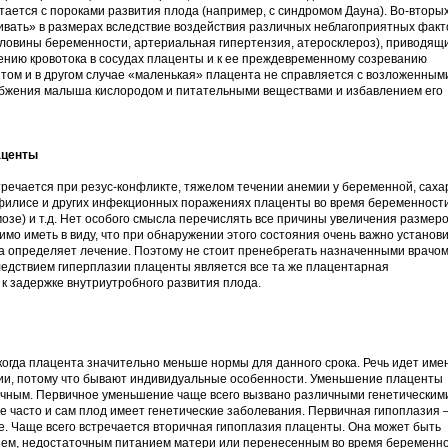
тается с пороками развития плода (например, с синдромом Дауна). Во-вторых
ивать» в размерах вследствие воздействия различных неблагоприятных факт
оловины беременности, артериальная гипертензия, атеросклероз), приводящ
шению кровотока в сосудах плаценты и к ее преждевременному созреванию
в том и в другом случае «маленькая» плацента не справляется с возложенным
абжения малыша кислородом и питательными веществами и избавлением его
аценты
речается при резус-конфликте, тяжелом течении анемии у беременной, сах
филисе и других инфекционных поражениях плаценты во время беременност
озе) и т.д. Нет особого смысла перечислять все причины увеличения размер
мо иметь в виду, что при обнаружении этого состояния очень важно установ
она определяет лечение. Поэтому не стоит пренебрегать назначенными врачо
едствием гиперплазии плаценты является все та же плацентарная
 к задержке внутриутробного развития плода.
когда плацента значительно меньше нормы для данного срока. Речь идет име
ии, потому что бывают индивидуальные особенности. Уменьшение плаценты
чным. Первичное уменьшение чаще всего вызвано различными генетическим
ае часто и сам плод имеет генетические заболевания. Первичная гипоплазия
е. Чаще всего встречается вторичная гипоплазия плаценты. Она может быть
ием, недостаточным питанием матери или перенесенным во время беременн