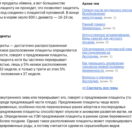
и продукты обмена, а вот большинство
Архив тем
плаценту не проходит, что позволяет защитить
Период после неудачного проток
Плод соединен с плацентой пуповиной. В конце
Возобновление
 в норме около 600 г, диаметр — 16-19 см,
менструации.
(комм: 1)
Ранний токикоз
беременных.
(комм: 0)
Искусственное вскармливание.
аценты
Виды смесей для детского
питания.
(комм: 0)
центы — достаточно распространенная
Обследование супружеской пар
низкое расположение плаценты определяется
при подозрении на
ости, говорят о предлежании плаценты,
бесплодие.
(комм: 1)
плацента хотя бы частично перекрывает
Как уменьшить проявления
частью, лишь у 5% низкое расположение
токсикоза первой половины
2 недели, и только у трети из этих 5%
беременности.
(комм: 0)
 положении к 37 неделе.
Вопросы о причинах
бесплодия.
(комм: 0)
>> Смотреть все темы
внутреннего зева или перекрывает его, говорят о предлежании плаценты (то
ереди предлежащей части плода). Предлежание плаценты чаще всего
еременных, особенно после перенесенных ранее абортов и послеродовых
 предлежанию плаценты способствуют опухоли и аномалии развития матки, н
ца. Определение на УЗИ предлежания плаценты в ранние сроки беременност
 более поздние. Однако такое расположение плаценты может спровоцироват
девременные роды, а потому считается одним из серьезнейших видов