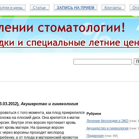
слуги и цены
Статьи
ЗАПИСЬ НА ПРИЕМ
Контакты
Отз
.03.2012),
Акушерство и гинекология
оваться с того момента, как плод прикрепился
Рубрики
похожа на плоский диск. Она крепится к матке
Лечение бесплодия и ЭКО
(тем: 
рсин. Внутри этих ворсин протекает кровь
ет кровь матери. На границе ворсин
Акушерство и гинекология
(тем: 
: через ворсины проходят кислород
Педиатрия
(тем: 99)
ребенку, а от плода в материнский кровоток