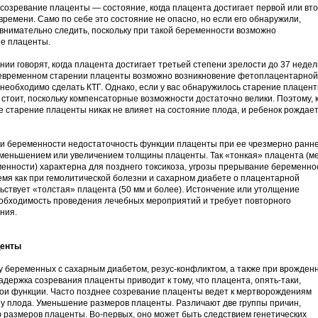
озревание плаценты — состояние, когда плацента достигает первой или вт
ремени. Само по себе это состояние не опасно, но если его обнаружили,
внимательно следить, поскольку при такой беременности возможно
е плаценты.
ии говорят, когда плацента достигает третьей степени зрелости до 37 недел
евременном старении плаценты возможно возникновение фетоплацентарной
 необходимо сделать КТГ. Однако, если у вас обнаружилось старение плацент
 стоит, поскольку компенсаторные возможности достаточно велики. Поэтому, 
 старение плаценты никак не влияет на состояние плода, и ребенок рождае
ии беременности недостаточность функции плаценты при ее чрезмерно ранн
меньшением или увеличением толщины плаценты. Так «тонкая» плацента (м
еменности) характерна для позднего токсикоза, угрозы прерывание беременно
ремя как при гемолитической болезни и сахарном диабете о плацентарной
ьствует «толстая» плацента (50 мм и более). Истончение или утолщение
обходимость проведения лечебных мероприятий и требует повторного
ния.
центы
у беременных с сахарным диабетом, резус-конфликтом, а также при врожден
адержка созревания плаценты приводит к тому, что плацента, опять-таки,
ои функции. Часто позднее созревание плаценты ведет к мертворождениям
 у плода. Уменьшение размеров плаценты. Различают две группы причин,
размеров плаценты. Во-первых, оно может быть следствием генетических