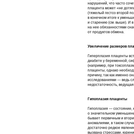
нарушений, что часто соче
плацента может «не дотяг
(тяжелый гестоз второй п
в конечном итоге к умень
и старению (см. выше). И 
на нее обязанностями сн
от продуктов обмена.
Увеличение размеров пл
Гиперплазия плаценты вст
диабете у беременной, си
(например, при токсоплазм
плаценты, однако необходи
причину, так как именно 
исследованиями — ведь сл
недостаточность, ведущая
Гипоплазия плаценты
Гипоплазия — состояние, 
о значительном уменьшен
бывает первичным и втори
аномалиями, в таком случ
достаточно редкое явлени
вызвана стрессами, курен