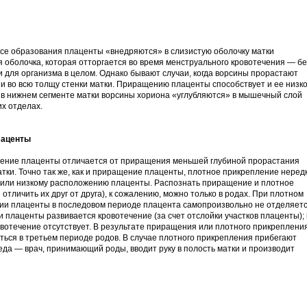
се образования плаценты «внедряются» в слизистую оболочку матки
я оболочка, которая отторгается во время менструального кровотечения — бе
и для организма в целом. Однако бывают случаи, когда ворсины прорастают
 и во всю толщу стенки матки. Приращению плаценты способствует и ее низк
 в нижнем сегменте матки ворсины хориона «углубляются» в мышечный слой
их отделах.
лаценты
ление плаценты отличается от приращения меньшей глубиной прорастания
атки. Точно так же, как и приращение плаценты, плотное прикрепление неред
 или низкому расположению плаценты. Распознать приращение и плотное
отличить их друг от друга), к сожалению, можно только в родах. При плотном
ии плаценты в последовом периоде плацента самопроизвольно не отделяетс
 плаценты развивается кровотечение (за счет отслойки участков плаценты);
отечение отсутствует. В результате приращения или плотного прикреплени
ться в третьем периоде родов. В случае плотного прикрепления прибегают
еда — врач, принимающий роды, вводит руку в полость матки и производит