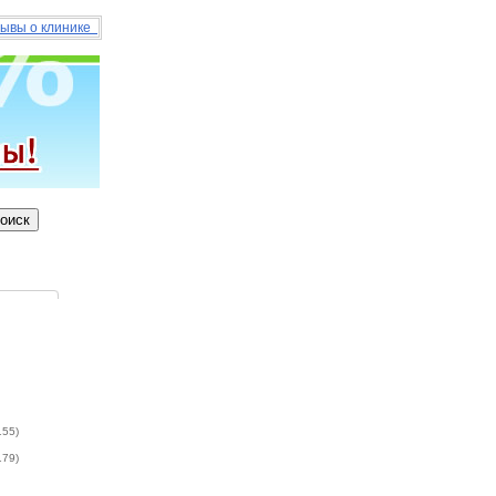
ывы о клинике
155)
179)