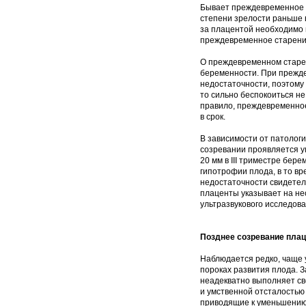
Бывает преждевременное с
степени зрелости раньше в
за плацентой необходимо 
преждевременное старени
О преждевременном старен
беременности. При прежд
недостаточности, поэтому
то сильно беспокоиться не
правило, преждевременное
в срок.
В зависимости от патолог
созревании проявляется у
20 мм в III триместре бер
гипотрофии плода, в то в
недостаточности свидетел
плаценты указывает на не
ультразвукового исследова
Позднее созревание пла
Наблюдается редко, чаще 
пороках развития плода. З
неадекватно выполняет св
и умственной отсталостью
приводящие к уменьшению 