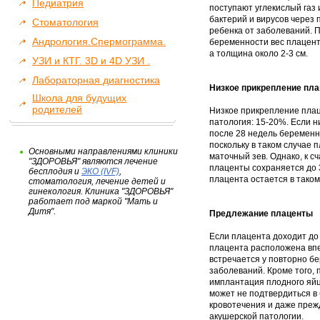
Педиатрия
поступают углекислый газ 
бактерий и вирусов через 
Стоматология
ребенка от заболеваний. 
Андрология.Спермограмма.
беременности вес плаценты
а толщина около 2-3 см.
УЗИ и КТГ. 3D и 4D УЗИ .
Лабораторная диагностика
Низкое прикрепление пл
Школа для будущих
родителей
Низкое прикрепление пла
патология: 15-20%. Если 
после 28 недель беременн
поскольку в таком случае 
Основными направлениями клиники
маточный зев. Однако, к с
"ЗДОРОВЬЯ" являются лечение
плаценты сохраняется до 3
бесплодия и
ЭКО (IVF)
,
плацента остается в таком
стоматология, лечение детей и
гинекология. Клиника "ЗДОРОВЬЯ"
работает под маркой "Мать и
Дитя".
Предлежание плаценты
Если плацента доходит до 
плацента расположена вп
встречается у повторно б
заболеваний. Кроме того,
имплантация плодного яй
может не подтвердиться в
кровотечения и даже преж
акушерской патологии.