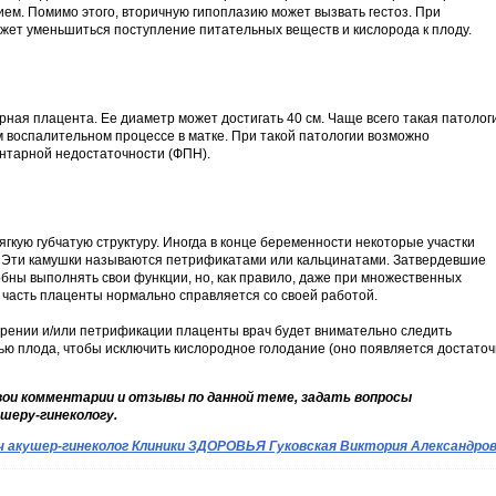
м. Помимо этого, вторичную гипоплазию может вызвать гестоз. При
ет уменьшиться поступление питательных веществ и кислорода к плоду.
рная плацента. Ее диаметр может достигать 40 см. Чаще всего такая патолог
м воспалительном процессе в матке. При такой патологии возможно
нтарной недостаточности (ФПН).
гкую губчатую структуру. Иногда в конце беременности некоторые участки
 Эти камушки называются петрификатами или кальцинатами. Затвердевшие
обны выполнять свои функции, но, как правило, даже при множественных
часть плаценты нормально справляется со своей работой.
рении и/или петрификации плаценты врач будет внимательно следить
ью плода, чтобы исключить кислородное голодание (оно появляется достато
ои комментарии и отзывы по данной теме, задать вопросы
шеру-гинекологу.
ч акушер-гинеколог Клиники ЗДОРОВЬЯ Гуковская Виктория Александро