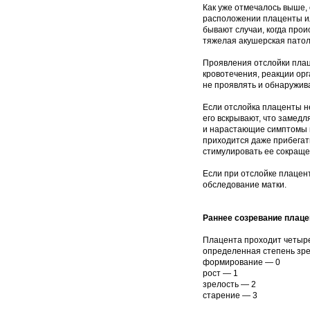
Как уже отмечалось выше,
расположении плаценты ил
бывают случаи, когда про
тяжелая акушерская патол
Проявления отслойки плац
кровотечения, реакции ор
не проявлять и обнаружив
Если отслойка плаценты н
его вскрывают, что замед
и нарастающие симптомы в
приходится даже прибегат
стимулировать ее сокраще
Если при отслойке плацен
обследование матки.
Раннее созревание плац
Плацента проходит четыре
определенная степень зре
формирование — 0
рост — 1
зрелость — 2
старение — 3