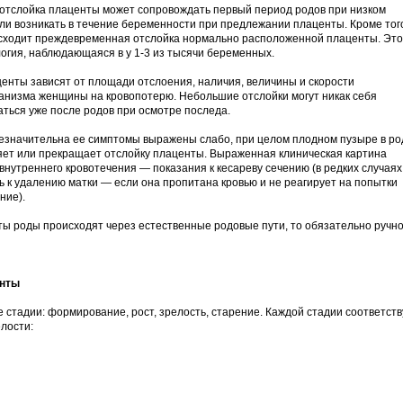
 отслойка плаценты может сопровождать первый период родов при низком
и возникать в течение беременности при предлежании плаценты. Кроме тог
исходит преждевременная отслойка нормально расположенной плаценты. Это
огия, наблюдающаяся в у 1-3 из тысячи беременных.
енты зависят от площади отслоения, наличия, величины и скорости
ганизма женщины на кровопотерю. Небольшие отслойки могут никак себя
аться уже после родов при осмотре последа.
езначительна ее симптомы выражены слабо, при целом плодном пузыре в ро
ляет или прекращает отслойку плаценты. Выраженная клиническая картина
нутреннего кровотечения — показания к кесареву сечению (в редких случаях
ь к удалению матки — если она пропитана кровью и не реагирует на попытки
ние).
ты роды происходят через естественные родовые пути, то обязательно ручн
енты
 стадии: формирование, рост, зрелость, старение. Каждой стадии соответств
лости: