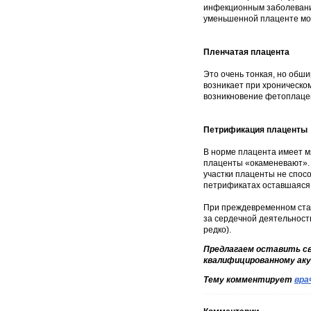
инфекционным заболевание
уменьшенной плаценте мож
Пленчатая плацента
Это очень тонкая, но обши
возникает при хроническо
возникновение фетоплаце
Петрификация плаценты
В норме плацента имеет мя
плаценты «окаменевают».
участки плаценты не спос
петрификатах оставшаяся 
При преждевременном ста
за сердечной деятельност
редко).
Предлагаем оставить св
квалифицированному аку
Тему комментирует
вра