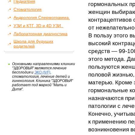
Педиатрия
гормональных пр
Стоматология
женщин выбираю
Андрология.Спермограмма.
контрацептивов 
УЗИ и КТГ. 3D и 4D УЗИ .
от нежелательно
Лабораторная диагностика
В пользу этого 
Школа для будущих
высокий контрац
родителей
средств — 99-10
этого метода. Д
Основными направлениями клиники
пользуются жен
"ЗДОРОВЬЯ" являются лечение
бесплодия и
ЭКО (IVF)
,
половой жизнью, 
стоматология, лечение детей и
гинекология. Клиника "ЗДОРОВЬЯ"
матерью. Кроме 
работает под маркой "Мать и
Дитя".
гормональные к
назначаются при
патологии с леч
Конечно, учитыв
к применению пе
возникновения в