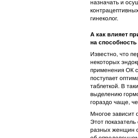
назначать и осу
контрацептивных
гинеколог.
А как влияет п
на способность
Известно, что п
некоторых эндок
применения ОК с
поступает оптим
таблеткой. В та
выделению гормо
гораздо чаще, ч
Многое зависит 
Этот показатель
разных женщин от
об определенном