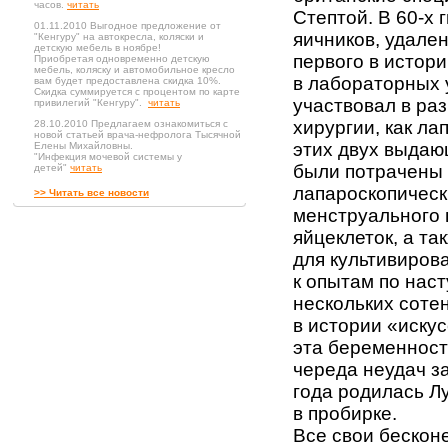
часов.
читать
Стептой. В 60-х 
01.11.2010 Выгодное предложение от
яичников, удален
"Кенгуру" на автокресла, коляски и
детскую мебель в ноябре!
первого в истор
Приобретая одновременно детскую
мебель, коляску и автомобильное кресло
в лабораторных у
вам будет предоставлена скидка 10%.
Скидка суммируется с процентом по карте
участвовал в ра
привилегий "Кенгуру".
читать
хирургии, как ла
28.10.2010 Предлагаем ознакомиться с
новой статьей врача-нефролога Тысячной
этих двух выдаю
Елены Михайловны.
"Инфекция мочевой системы у
были потрачены 
детей"
читать
лапароскопическ
>> Читать все новости
менструального 
яйцеклеток, а т
для культивирова
к опытам по наст
нескольких соте
в истории «иску
эта беременност
череда неудач з
года родилась Л
в пробирке.
Все свои бескон