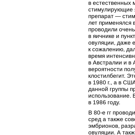
в естественных 
стимулирующие я
препарат — стим
лет применялся в
проводили очень
в яичнике и пун
овуляции, даже е
к сожалению, дал
время интенсив
в Австралии и в
вероятности пол
клостилбегит. Э
в 1980 г., а в С
данной группы п
использование. 
в 1986 году.
В 80-е гг прово
сред а также со
эмбрионов, разр
овуляции. А такж