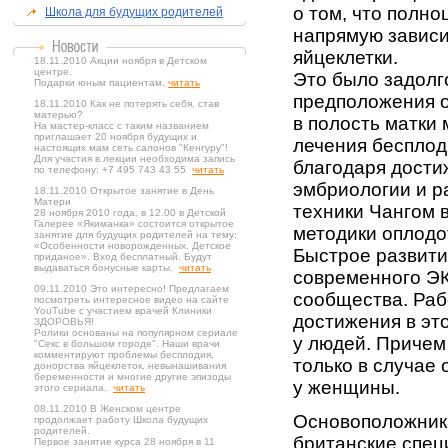
о том, что полн
Школа для будущих родителей
напрямую зависи
яйцеклетки.
18.11.2010 Акции ноября в Детском
центре.
Это было задолг
Подарки юным пациентам.
читать
предположения о
18.11.2010 Как не потерять себя, став
матерью?
в полость матки
На мастер-класс с таким названием
приглашает 20 ноября будущих и
лечения бесплоди
настоящих мам сеть салонов "Кенгуру"!
Для участия в лекции необходима запись
благодаря дости
по телефону: +7 495 743 43 55
читать
эмбриологии и р
18.11.2010 Открытое занятие в День
Матери
техники Чангом 
28 ноября 2010 года, в 12.00 в Детской
Галерее «Якиманка» состоится открытое
методики оплодо
занятие для будущих родителей на тему:
«Особенности новорожденных. Детское
Быстрое развити
приданое». Вход бесплатный. Будут
выдаваться бонусные карты.
читать
современного ЭК
09.11.2010 Это интересно! Предлагаем
сообщества. Раб
посмотреть интересное видео на сайте
YouTube с участием врачей Клиники
достижения в эт
ЗДОРОВЬЯ!
Ролики основаны на популярном сериале
у людей. Причем
"Секс в большом городе". Наши врачи
комментируют проблемы бесплодия,
только в случае
донорства яйцеклеток, невынашивания
беременности и многие другие эпизоды
у женщины.
этого сериала.
читать
08.11.2010 В Женском центре
Основоположник
продолжает работу Школа будущих
родителей.
британские спец
Первое занятие курса 28 ноября в 11