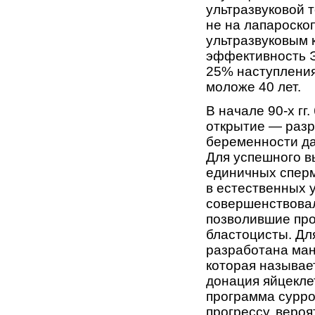
ультразвуковой 
не на лапароско
ультразвуковым 
эффективность ЭК
25% наступления
моложе 40 лет.
В начале 90-х г
открытие — разр
беременности да
Для успешного в
единичных сперм
в естественных 
совершенствовал
позволившие про
бластоцисты. Дл
разработана ма
которая называе
донация яйцекле
программа сурро
прогрессу, веро