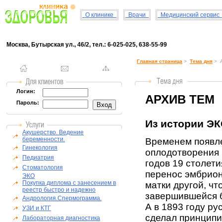
О клинике
Врачи
Медицинский серви
Москва, Бутырская ул., 46/2, тел.: 6-025-025, 638-55-99
Главная страница
>
Тема дня
> А
Логин:
АРХИВ ТЕМ
Пароль:
Из истории ЭКО
Акушерство. Ведение
беременности.
Временем появл
Гинекология
оплодотворения 
Педиатрия
годов 19 столети
Стоматология
перенос эмбрион
ЭКО
Покупка диплома с занесением в
матки другой, чт
реестр быстро и надежно
завершившейся 
Андрология.Спермограмма.
А в 1893 году ру
УЗИ и КТГ
сделал принцип
Лабораторная диагностика