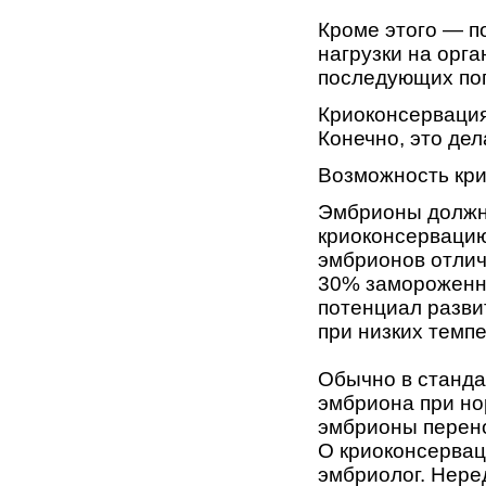
Кроме этого — п
нагрузки на орг
последующих по
Криоконсервация
Конечно, это дел
Возможность кри
Эмбрионы должн
криоконсервацию
эмбрионов отлич
30% замороженн
потенциал разви
при низких темпе
Обычно в станда
эмбриона при но
эмбрионы перено
О криоконсервац
эмбриолог. Нере