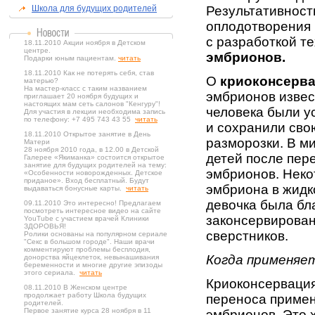
Школа для будущих родителей
Результативност
оплодотворения 
с разработкой т
18.11.2010 Акции ноября в Детском
центре.
эмбрионов.
Подарки юным пациентам.
читать
18.11.2010 Как не потерять себя, став
О
криоконсерва
матерью?
На мастер-класс с таким названием
эмбрионов извест
приглашает 20 ноября будущих и
настоящих мам сеть салонов "Кенгуру"!
человека были 
Для участия в лекции необходима запись
по телефону: +7 495 743 43 55
читать
и сохранили сво
18.11.2010 Открытое занятие в День
разморозки. В м
Матери
28 ноября 2010 года, в 12.00 в Детской
детей после пер
Галерее «Якиманка» состоится открытое
занятие для будущих родителей на тему:
эмбрионов. Неко
«Особенности новорожденных. Детское
приданое». Вход бесплатный. Будут
эмбриона в жидко
выдаваться бонусные карты.
читать
девочка была бл
09.11.2010 Это интересно! Предлагаем
посмотреть интересное видео на сайте
законсервирован
YouTube с участием врачей Клиники
ЗДОРОВЬЯ!
сверстников.
Ролики основаны на популярном сериале
"Секс в большом городе". Наши врачи
комментируют проблемы бесплодия,
Когда применяе
донорства яйцеклеток, невынашивания
беременности и многие другие эпизоды
этого сериала.
читать
Криоконсервация
08.11.2010 В Женском центре
продолжает работу Школа будущих
переноса примен
родителей.
Первое занятие курса 28 ноября в 11
эмбрионов. Это 