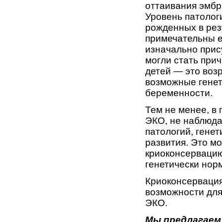
оттаивания эмбр
Уровень патологи
рожденных в рез
примечательны е
изначально прис
могли стать при
детей — это воз
возможные генет
беременности.
Тем не менее, в
ЭКО, не наблюда
патологий, гене
развития. Это м
криоконсервацию
генетически нор
Криоконсервация
возможности для
ЭКО.
Мы предлагаем