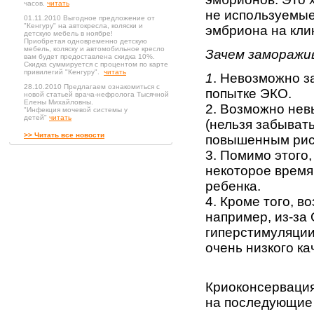
часов.
читать
не используемые
01.11.2010 Выгодное предложение от
"Кенгуру" на автокресла, коляски и
эмбриона на кли
детскую мебель в ноябре!
Приобретая одновременно детскую
мебель, коляску и автомобильное кресло
Зачем заморажи
вам будет предоставлена скидка 10%.
Скидка суммируется с процентом по карте
привилегий "Кенгуру".
читать
1
. Невозможно з
28.10.2010 Предлагаем ознакомиться с
попытке ЭКО.
новой статьей врача-нефролога Тысячной
Елены Михайловны.
2. Возможно не
"Инфекция мочевой системы у
детей"
читать
(нельзя забыват
>> Читать все новости
повышенным рис
3. Помимо этого,
некоторое время
ребенка.
4. Кроме того, в
например, из-за
гиперстимуляции
очень низкого ка
Криоконсервация
на последующие 