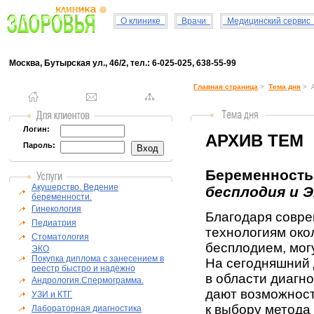
О клинике
Врачи
Медицинский серви
Москва, Бутырская ул., 46/2, тел.: 6-025-025, 638-55-99
Главная страница
>
Тема дня
> А
Логин:
АРХИВ ТЕМ
Пароль:
Беременность 
Акушерство. Ведение
бесплодия и 
беременности.
Гинекология
Благодаря совр
Педиатрия
технологиям око
Стоматология
бесплодием, могу
ЭКО
Покупка диплома с занесением в
На сегодняшний
реестр быстро и надежно
в области диагн
Андрология.Спермограмма.
дают возможност
УЗИ и КТГ
к выбору метода
Лабораторная диагностика