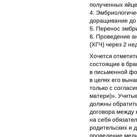
полученных яйце
4. Эмбриологиче
доращивание до 
5. Перенос эмбр
6. Проведение а
(ХГЧ) через 2 не
Хочется отметить
состоящие в бра
в письменной ф
в целях его вын
только с соглас
матери)». Учитыв
должны обратить
договора между 
на себя обязате
родительских и д
проведение меди