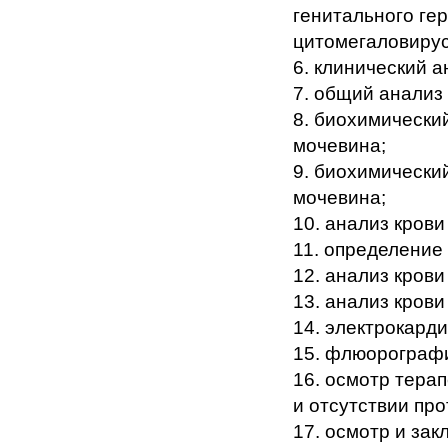
генитального ге
цитомегаловирус
6. клинический а
7. общий анализ
8. биохимический
мочевина;
9. биохимический
мочевина;
10. анализ крови
11. определение 
12. анализ крови
13. анализ крови
14. электрокард
15. флюорограф
16. осмотр тера
и отсутствии пр
17. осмотр и зак