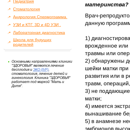
Педиатрия
материнства?
Стоматология
Врач-репродукто
Андрология.Спермограмма.
данную программ
УЗИ и КТГ. 3D и 4D УЗИ .
Лабораторная диагностика
1) диагностирова
Школа для будущих
родителей
врожденное или 
травмы или опер
2) обнаружены 
Основными направлениями клиники
"ЗДОРОВЬЯ" являются лечение
шейки матки при
бесплодия и
ЭКО (IVF)
,
стоматология, лечение детей и
развития или в р
гинекология. Клиника "ЗДОРОВЬЯ"
работает под маркой "Мать и
травм, операций,
Дитя".
3) не поддающие
матки;
4) имеется экстр
вынашивание бе
5) в анамнезе н
эмбрионов высок