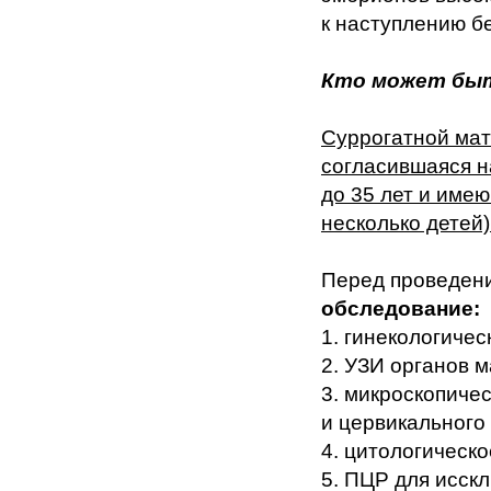
к наступлению б
Кто может бы
Суррогатной мат
согласившаяся на
до 35 лет и име
несколько детей)
Перед проведен
обследование:
1. гинекологичес
2. УЗИ органов м
3. микроскопиче
и цервикального
4. цитологическ
5. ПЦР для исск