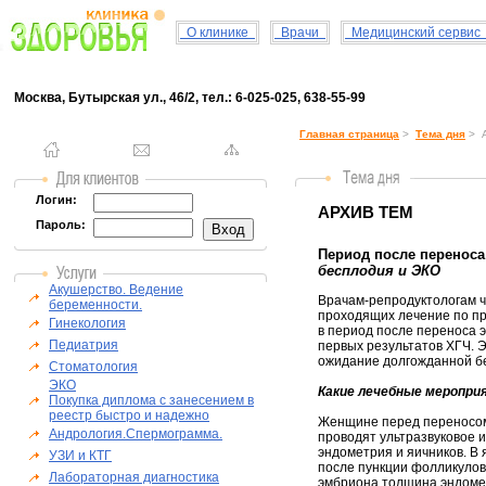
О клинике
Врачи
Медицинский серви
Москва, Бутырская ул., 46/2, тел.: 6-025-025, 638-55-99
Главная страница
>
Тема дня
> А
Логин:
АРХИВ ТЕМ
Пароль:
Период после переноса 
бесплодия и ЭКО
Акушерство. Ведение
Врачам-репродуктологам ч
беременности.
проходящих лечение по п
Гинекология
в период после переноса э
Педиатрия
первых результатов ХГЧ. 
ожидание долгожданной бе
Стоматология
ЭКО
Какие лечебные меропри
Покупка диплома с занесением в
реестр быстро и надежно
Женщине перед переносом
Андрология.Спермограмма.
проводят ультразвуковое 
эндометрия и яичников. В 
УЗИ и КТГ
после пункции фолликулов
Лабораторная диагностика
эмбриона толщина эндомет