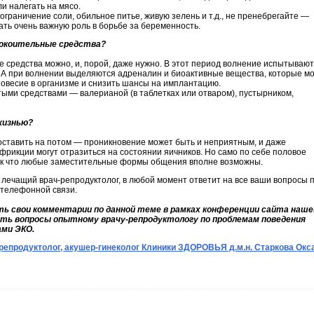
и налегать на мясо.
ограничение соли, обильное питье, живую зелень и т.д., не пренебрегайте —
ать очень важную роль в борьбе за беременность.
покоительные средства?
 средства можно, и, порой, даже нужно. В этот период волнение испытывают
 А при волнении выделяются адреналин и биоактивные вещества, которые мо
овесие в организме и снизить шансы на имплантацию.
ыми средствами — валерианой (в таблетках или отваром), пустырником,
жизнью?
ставить на потом — проникновение может быть и неприятным, и даже
фрикции могут отразиться на состоянии яичников. Но само по себе половое
так что любые заместительные формы общения вполне возможны.
 лечащий врач-репродуктолог, в любой момент ответит на все ваши вопросы 
 телефонной связи.
ь свои комментарии по данной теме в рамках конференции сайта наше
ать вопросы опытному врачу-репродуктологу по проблемам поведения
ами ЭКО.
репродуктолог, акушер-гинеколог Клиники ЗДОРОВЬЯ д.м.н. Старкова Окс