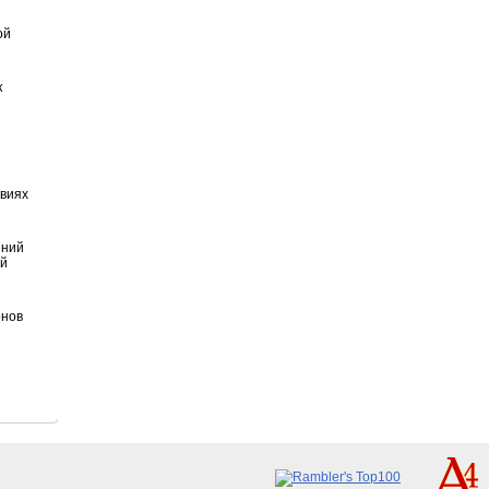
ой
к
овиях
шний
ый
онов