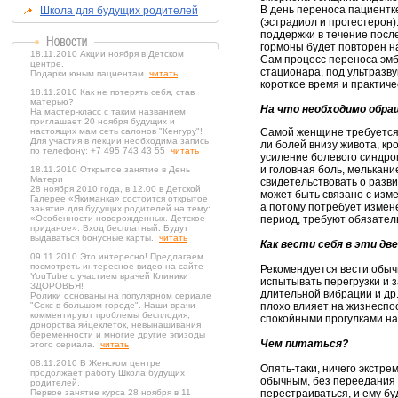
В день переноса пациентк
Школа для будущих родителей
(эстрадиол и прогестерон)
поддержки в течение посл
гормоны будет повторен на
18.11.2010 Акции ноября в Детском
Сам процесс переноса эмб
центре.
стационара, под ультразв
Подарки юным пациентам.
читать
короткое время и практич
18.11.2010 Как не потерять себя, став
матерью?
На что необходимо обр
На мастер-класс с таким названием
приглашает 20 ноября будущих и
настоящих мам сеть салонов "Кенгуру"!
Самой женщине требуется 
Для участия в лекции необходима запись
ли болей внизу живота, к
по телефону: +7 495 743 43 55
читать
усиление болевого синдро
и головная боль, мелькани
18.11.2010 Открытое занятие в День
Матери
свидетельствовать о разв
28 ноября 2010 года, в 12.00 в Детской
может быть связано с изм
Галерее «Якиманка» состоится открытое
а потому потребует измен
занятие для будущих родителей на тему:
«Особенности новорожденных. Детское
период, требуют обязател
приданое». Вход бесплатный. Будут
выдаваться бонусные карты.
читать
Как вести себя в эти дв
09.11.2010 Это интересно! Предлагаем
посмотреть интересное видео на сайте
Рекомендуется вести обыч
YouTube с участием врачей Клиники
испытывать перегрузки и 
ЗДОРОВЬЯ!
длительной вибрации и др
Ролики основаны на популярном сериале
"Секс в большом городе". Наши врачи
плохо влияет на жизнеспо
комментируют проблемы бесплодия,
спокойными прогулками на
донорства яйцеклеток, невынашивания
беременности и многие другие эпизоды
Чем питаться?
этого сериала.
читать
08.11.2010 В Женском центре
Опять-таки, ничего экстре
продолжает работу Школа будущих
обычным, без переедания 
родителей.
Первое занятие курса 28 ноября в 11
перестраиваться, и ему бу