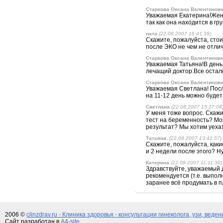
Старкова Оксана Валентинов
Уважаемая Екатерина!Жен
так как она находится в г
ната
(22.08.2007 16:41:39)
Скажите, пожалуйста, стои
после ЭКО не чем не отлич
Старкова Оксана Валентинов
Уважаемая Татьяна!В день
лечащий доктор.Все остал
Старкова Оксана Валентинов
Уважаемая Светлана! Посл
на 11-12 день можно будет
Светлана
(22.08.2007 15:27:08
У меня тоже вопрос. Скаж
тест на беременность? Мож
результат? Мы хотим уехат
Татьяна.
(22.08.2007 13:42:57)
Скажите, пожалуйста, как
и 2 недели после этого? 
Катерина
(22.08.2007 11:11:30)
Здравствуйте, уважаемый 
рекомендуется (т.е. выпол
заранее всё продумать в п
2006 ©
clinzdrav.ru - Клиника здоровья - консультации гинеколога, узи, веде
Сайт разработан в
A4-site