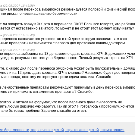
на
(22.08.2007 16:45:56)
щинам после переноса эмбрионов рекомендуется половой и физический пок
руппе риска по невынашиванию беременности .
т ли говорить врачу в ЖК, что я перенесла ЭКО? Если все говорят, что ребено
ается от естественно зачатого, то может и не стоит этот момент озвучивать?
на
(22.08.2007 16:35:43)
 переноса назначается утрожестан в той дозе которую назначит вам ваш
ьные препараты назначаются с первого дня протокола вашим доктором.
на
(22.08.2007 16:25:48)
е переноса эмбриона на 13 день можно сдать кровь на ХГЧ .В домашних усл
 увидеть результат по тесту на беременность.Точный результат кровь на ХГЧ.
)
ите, с какого дня после переноса эмбриона может быть положительный дома
но ли на 12 день сдать кровь на ХГЧ в клинике? Насколько будет достоверн
ь из города, поэтому интересуют сроки сдачи анализа. Спасибо.
ие лекарственные препараты рекомендуют принимать в день переноса эмбри
Нужно ли принимать витаминные препараты? Спасибо.
доктор. Я читала на форумах, что после переноса даже пылесосить не
нять любую физическую работу). Так ли это? Я готовлюсь к протоколу, хочется
лане бытовых проблем. Заранее спасибо за ответ.
ние беременности, эко,
лечение детей, страхование детей, стоматология