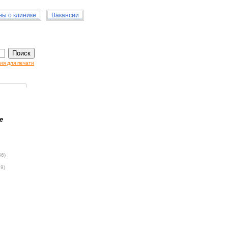
ы о клинике
Вакансии
ия для печати
е
56)
79)