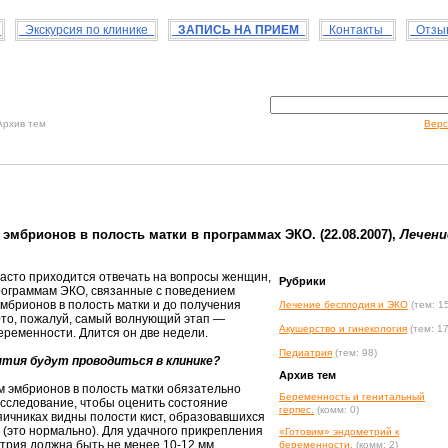
с
Экскурсия по клинике
ЗАПИСЬ НА ПРИЕМ
Контакты
Отзыв
рхив тем
Верс
эмбрионов в полость матки в программах ЭКО. (22.08.2007),
Лечени
асто приходится отвечать на вопросы женщин,
Рубрики
рограммам ЭКО, связанные с поведением
мбрионов в полость матки и до получения
Лечение бесплодия и ЭКО
(тем: 1
Это, пожалуй, самый волнующий этап —
Акушерство и гинекология
(тем: 1
ременности. Длится он две недели.
Педиатрия
(тем: 98)
ятия будут проводиться в клинике?
Архив тем
 эмбрионов в полость матки обязательно
Беременность и генитальный
исследование, чтобы оценить состояние
герпес.
(комм: 0)
яичниках видны полости кист, образовавшихся
 (это нормально). Для удачного прикрепления
«Готовим» эндометрий к
рия должна быть не менее 10-12 мм.
беременности.
(комм: 2)