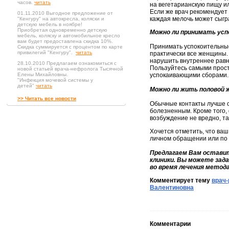
часов.
читать
на вегетарианскую пищу ил
Если же врач рекомендует 
01.11.2010 Выгодное предложение от
каждая мелочь может сыгр
"Кенгуру" на автокресла, коляски и
детскую мебель в ноябре!
Приобретая одновременно детскую
Можно ли принимать ус
мебель, коляску и автомобильное кресло
вам будет предоставлена скидка 10%.
Принимать успокоительные
Скидка суммируется с процентом по карте
привилегий "Кенгуру".
читать
практически все женщины.
нарушить внутреннее равн
28.10.2010 Предлагаем ознакомиться с
Пользуйтесь самыми прост
новой статьей врача-нефролога Тысячной
Елены Михайловны.
успокаивающими сборами.
"Инфекция мочевой системы у
детей"
читать
Можно ли жить половой 
>> Читать все новости
Обычные контакты лучше о
болезненным. Кроме того, 
возбуждение не вредно, 
Хочется отметить, что ваш
личном обращении или по
Предлагаем Вам оставит
клиники. Вы можете зад
во время лечения метод
Комментирует тему
врач-
Валентиновна
Комментарии