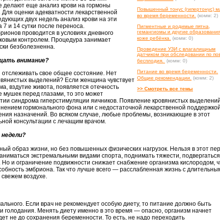
е делают еще анализ крови на гормоны
Повышенный тонус (гипертонус) м
. Для оценки адекватности лекарственной
во время беременности.
(комм: 2)
едующих двух недель анализ крови на эти
 7 и 14 сутки после переноса.
Пигментные и родимые пятна,
гемангиомы и другие образования
рионов проводится в условиях дневного
коже ребёнка.
(комм: 0)
уковым контролем. Процедура занимает
ески безболезненна.
Проведение УЗИ с влагалищным
датчиком при обследовании по по
ащать внимание?
бесплодия.
(комм: 0)
Питание во время беременности.
отслеживать свое общее состояние. Нет
Общие рекомендации.
(комм: 2)
ровянистых выделений? Если женщина чувствует
ма, вздутие живота, появляется отечность
>> Смотреть все темы
е мушек перед глазами, то это может
итии синдрома гиперстимуляции яичников. Появление кровянистых выделени
енением гормонального фона или с недостаточной лекарственной поддержкой
ения назначений. Во всяком случае, любые проблемы, возникающие в этот
ьной консультации с лечащим врачом.
е недели?
ный образ жизни, но без повышенных физических нагрузок. Нельзя в этот пе
заниматься экстремальными видами спорта, поднимать тяжести, подвергаться
. Но и ограничение подвижности снижает снабжение организма кислородом, ч
собность эмбриона. Так что лучше всего — расслабленная жизнь с длительны
 свежем воздухе.
мального. Если врач не рекомендует особую диету, то питание должно быть
и голодания. Менять диету именно в это время — опасно, организм начнет
дет не до сохранения беременности. То есть, не надо переходить