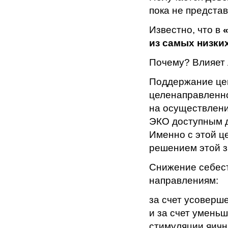
пока не предста
Известно, что в
из самых низких
Почему? Влияет 
Поддержание цен
целенаправленно
на осуществлени
ЭКО доступным д
Именно с этой це
решением этой за
Снижение себест
направлениям:
за счет усоверш
и за счет умень
стимуляции яичн