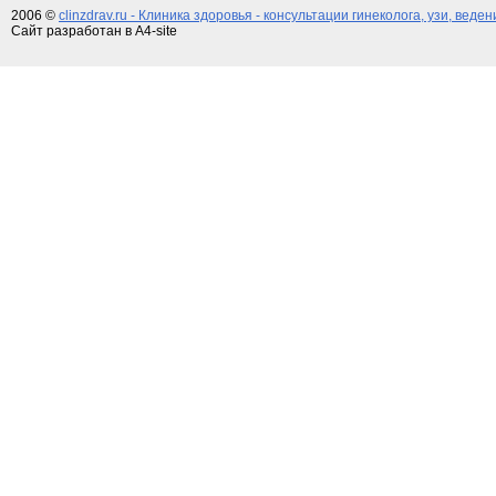
2006 ©
clinzdrav.ru - Клиника здоровья - консультации гинеколога, узи, веде
Сайт разработан в A4-site