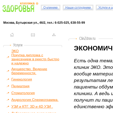
О клинике
Наши сотрудники
Услуги и 
Москва, Бутырская ул., 46/2, тел.: 6-025-025, 638-55-99
ЭКОНОМИЧ
ЭКО
Покупка диплома с
занесением в реестр быстро
Есть одна тема
и надежно
клиник ЭКО. Это
Акушерство. Ведение
беременности.
вообще матери
Гинекология
результатам ле
Педиатрия
пациенты обдум
Стоматология
клиники. А ведь
получит ли паци
Андрология.Спермограмма.
единственно э
УЗИ и КТГ. 3D и 4D УЗИ .