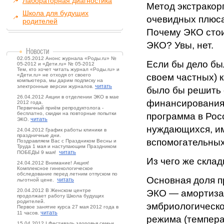
Лабораторная диагностика
Метод экстракор
Школа для будущих
очевидных плюса
родителей
Почему ЭКО стои
ЭКО? Увы, нет.
02.05.2012 Анонс журнала «Роды.ru» №
Если бы дело бы
05-2012 и «Дети.ru» № 05-2012
Тем, кто хочет читать журнал «Роды.ru» и
«Дети.ru» не отходя от своего
своем частных) 
компьютера, мы дарим подписку на
читать
электронные версии журналов.
было бы решить
26.04.2012 Акции в отделении ЭКО в мае
финансирования 
2012 года.
Первичный приём репродуктолога -
бесплатно, скидки на повторные попытки
программа в Рос
читать
ЭКО.
нуждающихся, им
24.04.2012 График работы клиники в
праздничные дни.
вспомогательных
Поздравляем Вас с Праздником Весны и
Труда 1 мая и наступающим Праздником
читать
ПОБЕДЫ 9 мая!
Из чего же скла
24.04.2012 Внимание! Акция!
Комплексное гинекологическое
обследование перед летним отпуском по
Основная доля п
читать
льготной цене.
20.04.2012 В Женском центре
ЭКО — амортиза
продолжает работу Школа будущих
родителей.
эмбриологическо
Первое занятие курса 27 мая 2012 года в
читать
11 часов.
режима (температ
15.04.2012 I Фестиваль здоровья семьи