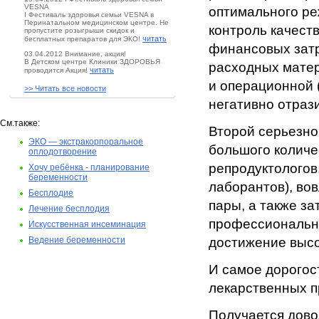
VESNA
оптимального ре
I Фестиваль здоровья семьи VESNA в
Перинатальном медицинском центре. Не
контроль качест
пропустите розыгрыши скидок и
читать
бесплатных препаратов для ЭКО!
финансовых затр
03.04.2012 Внимание, акция!
В Детском центре Клиники ЗДОРОВЬЯ
расходных матер
читать
проводится Акция!
и операционной 
>> Читать все новости
негативно отрази
См.также:
Второй серьезно
ЭКО — экстракорпоральное
большого количе
оплодотворение
репродуктологов
Хочу ребёнка - планирование
беременности
лаборантов), во
Бесплодие
пары, а также за
Лечение бесплодия
профессионально
Искусственная инсеминация
Ведение беременности
достижение высо
И самое дорогос
лекарственных п
Получается дово