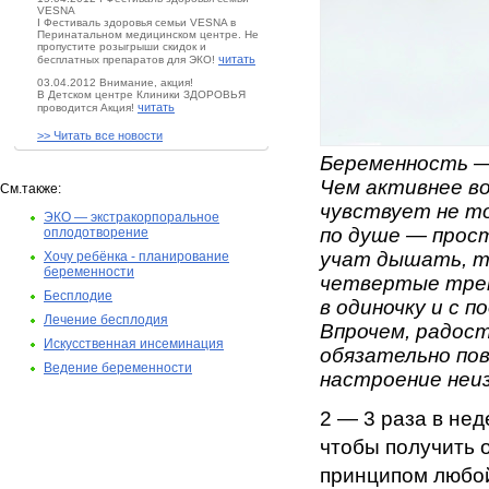
VESNA
I Фестиваль здоровья семьи VESNA в
Перинатальном медицинском центре. Не
пропустите розыгрыши скидок и
читать
бесплатных препаратов для ЭКО!
03.04.2012 Внимание, акция!
В Детском центре Клиники ЗДОРОВЬЯ
читать
проводится Акция!
>> Читать все новости
Беременность — 
Чем активнее в
См.также:
чувствует не то
ЭКО — экстракорпоральное
по душе — прос
оплодотворение
учат дышать, т
Хочу ребёнка - планирование
беременности
четвертые трен
Бесплодие
в одиночку и с 
Лечение бесплодия
Впрочем, радост
Искусственная инсеминация
обязательно пов
Ведение беременности
настроение неи
2 — 3 раза в не
чтобы получить 
принципом любой