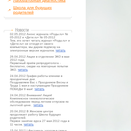
Лабораторная диагностика
Школа для будущих
родителей
02.05.2012 Анонс журнала «Роды.ru» №
05-2012 и «Дети.ru» № 05-2012
Тем, кто хочет читать журнал «Роды.ru» и
«Дети.ru» не отходя от своего
компьютера, мы дарим подписку на
читать
электронные версии журналов.
26.04.2012 Акции в отделении ЭКО в мае
2012 года.
Первичный приём репродуктолога -
бесплатно, скидки на повторные попытки
читать
ЭКО.
24.04.2012 График работы клиники в
праздничные дни.
Поздравляем Вас с Праздником Весны и
Труда 1 мая и наступающим Праздником
читать
ПОБЕДЫ 9 мая!
24.04.2012 Внимание! Акция!
Комплексное гинекологическое
обследование перед летним отпуском по
читать
льготной цене.
20.04.2012 В Женском центре
продолжает работу Школа будущих
родителей.
Первое занятие курса 27 мая 2012 года в
читать
11 часов.
15.04.2012 I Фестиваль здоровья семьи