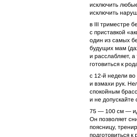
исключить любые
исключить нару
в III триместре
с приставкой «ак
один из самых б
будущих мам (даж
и расслабляет, 
готовиться к род
с 12-й недели в
и взмахи рук. Н
спокойным брасс
и не допускайте 
75 — 100 см — и
Он позволяет сни
поясницу, трени
подготовиться к 