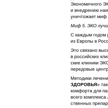
Экономичного ЭК
и внедрению наи
уничтожает миф 
Миф 5. ЭКО лучш
С каждым годом 
из Европы в Рос
Это связано выс
в российских кл
ские клиники ЭК
передовые центр
Методики лечения
ЗДОРОВЬЯ
» та
комфор­та для п
всего комплекса
ственных препар