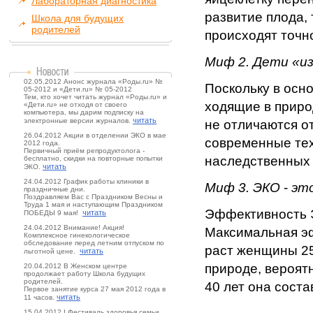
Лабораторная диагностика
развитие плода,
Школа для будущих
родителей
происходят точно
Миф 2. Дети «из 
02.05.2012 Анонс журнала «Роды.ru» №
Поскольку в осн
05-2012 и «Дети.ru» № 05-2012
Тем, кто хочет читать журнал «Роды.ru» и
ходящие в приро
«Дети.ru» не отходя от своего
компьютера, мы дарим подписку на
читать
электронные версии журналов.
не отличаются от
26.04.2012 Акции в отделении ЭКО в мае
современные тех
2012 года.
Первичный приём репродуктолога -
наследственных 
бесплатно, скидки на повторные попытки
читать
ЭКО.
24.04.2012 График работы клиники в
Миф 3. ЭКО
-
это
праздничные дни.
Поздравляем Вас с Праздником Весны и
Труда 1 мая и наступающим Праздником
Эффективность Э
читать
ПОБЕДЫ 9 мая!
24.04.2012 Внимание! Акция!
Максимальная эф
Комплексное гинекологическое
обследование перед летним отпуском по
раст женщины 25-
читать
льготной цене.
природе, вероят
20.04.2012 В Женском центре
продолжает работу Школа будущих
родителей.
40 лет она соста
Первое занятие курса 27 мая 2012 года в
читать
11 часов.
15.04.2012 I Фестиваль здоровья семьи