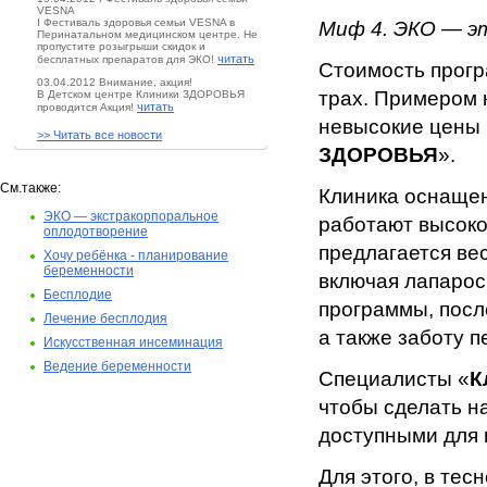
VESNA
I Фестиваль здоровья семьи VESNA в
Миф 4. ЭКО — э
Перинатальном медицинском центре. Не
пропустите розыгрыши скидок и
читать
бесплатных препаратов для ЭКО!
Стоимость прогр
03.04.2012 Внимание, акция!
трах. Примером 
В Детском центре Клиники ЗДОРОВЬЯ
читать
проводится Акция!
невысокие цены н
>> Читать все новости
ЗДОРОВЬЯ
».
См.также:
Клиника оснаще
ЭКО — экстракорпоральное
работают высок
оплодотворение
предлагается ве
Хочу ребёнка - планирование
беременности
включая лапарос
Бесплодие
программы, пос
Лечение бесплодия
а также заботу 
Искусственная инсеминация
Ведение беременности
Специалисты «
К
чтобы сде­лать 
доступными для 
Для этого, в те