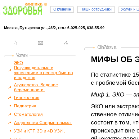
О клинике
Наши сотрудники
Услуги и 
Москва, Бутырская ул., 46/2, тел.: 6-025-025, 638-55-99
МИФЫ ОБ Э
ЭКО
Покупка диплома с
занесением в реестр быстро
По статистике 1
и надежно
с проблемой бес
Акушерство. Ведение
беременности.
Миф 1. ЭКО — э
Гинекология
ЭКО или экстрак
Педиатрия
ственное отличи
Стоматология
состоит в том, 
Андрология.Спермограмма.
про­исходит вне
УЗИ и КТГ. 3D и 4D УЗИ .
яйцеклетку пере