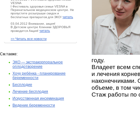
VESNA
I Фестиваль здоровья семьи VESNA в
Перинатальном медицинском центре. Не
пропустите розыгрыши скидок и
читать
бесплатных препаратов для ЭКО!
03.04.2012 Внимание, акция!
В Детском центре Клиники ЗДОРОВЬЯ
читать
проводится Акция!
>> Читать все новости
См.также:
году.
ЭКО — экстракорпоральное
Владеет всем сп
оплодотворение
и лечения корне
Хочу ребёнка - планирование
беременности
наконечниками. 
Бесплодие
объеме, в том ч
Лечение бесплодия
Стаж работы по 
Искусственная инсеминация
Ведение беременности