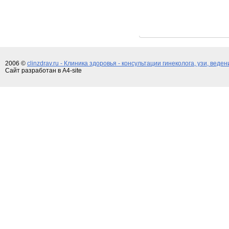
2006 ©
clinzdrav.ru - Клиника здоровья - консультации гинеколога, узи, веде
Сайт разработан в A4-site