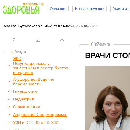
О клинике
Наши сотрудники
Услуги и 
Москва, Бутырская ул., 46/2, тел.: 6-025-025, 638-55-99
ВРАЧИ СТ
ЭКО
Покупка диплома с
занесением в реестр быстро
и надежно
Акушерство. Ведение
беременности.
Гинекология
Педиатрия
Стоматология
Андрология.Спермограмма.
УЗИ и КТГ. 3D и 4D УЗИ .