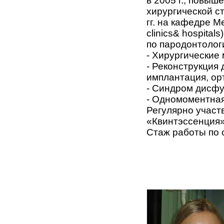
в 2005 г., повы
хирургической ст
гг. на кафедре М
clinics& hospita
по пародонтолог
- Хирургические
- Реконструкция
имплантация, ор
- Синдром дисфу
- Одномоментная
Регулярно участ
«Квинтэссенция»
Стаж работы по 