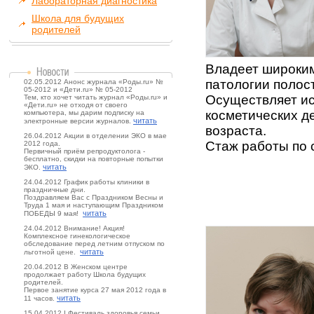
Лабораторная диагностика
Школа для будущих
родителей
Владеет широким
патологии полост
02.05.2012 Анонс журнала «Роды.ru» №
05-2012 и «Дети.ru» № 05-2012
Осуществляет ис
Тем, кто хочет читать журнал «Роды.ru» и
«Дети.ru» не отходя от своего
косметических д
компьютера, мы дарим подписку на
читать
электронные версии журналов.
возраста.
26.04.2012 Акции в отделении ЭКО в мае
Стаж работы по 
2012 года.
Первичный приём репродуктолога -
бесплатно, скидки на повторные попытки
читать
ЭКО.
24.04.2012 График работы клиники в
праздничные дни.
Поздравляем Вас с Праздником Весны и
Труда 1 мая и наступающим Праздником
читать
ПОБЕДЫ 9 мая!
24.04.2012 Внимание! Акция!
Комплексное гинекологическое
обследование перед летним отпуском по
читать
льготной цене.
20.04.2012 В Женском центре
продолжает работу Школа будущих
родителей.
Первое занятие курса 27 мая 2012 года в
читать
11 часов.
15.04.2012 I Фестиваль здоровья семьи