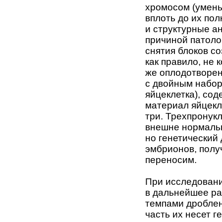
хромосом (умень
вплоть до их пол
и структурные а
причиной патоло
снятия блоков со
как правило, не 
же оплодотворен
с двойным набор
яйцеклетка), со
материал яйцекл
три. Трехпронук
внешне нормальн
но генетический
эмбрионов, полу
переносим.
При исследовани
в дальнейшее ра
темпами дроблен
часть их несет 