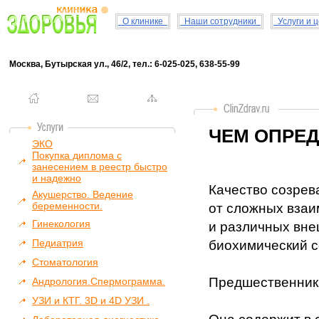
О клинике
Наши сотрудники
Услуги и 
Москва, Бутырская ул., 46/2, тел.: 6-025-025, 638-55-99
ЧЕМ ОПРЕД
ЭКО
Покупка диплома с
занесением в реестр быстро
и надежно
Качество созрев
Акушерство. Ведение
беременности.
от сложных взаи
Гинекология
и различных вне
Педиатрия
биохимический с
Стоматология
Предшественник
Андрология.Спермограмма.
УЗИ и КТГ. 3D и 4D УЗИ .