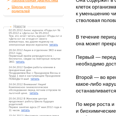
Она содержит в 
Лабораторная диагностика
клеток организма
Школа для будущих
родителей
к уменьшению чи
стволовая полов
02.05.2012 Анонс журнала «Роды.ru» №
05-2012 и «Дети.ru» № 05-2012
В течение период
Тем, кто хочет читать журнал «Роды.ru» и
«Дети.ru» не отходя от своего
компьютера, мы дарим подписку на
она может прекр
читать
электронные версии журналов.
26.04.2012 Акции в отделении ЭКО в мае
2012 года.
Первичный приём репродуктолога -
Первый — перед 
бесплатно, скидки на повторные попытки
читать
ЭКО.
необходимо дост
24.04.2012 График работы клиники в
праздничные дни.
Поздравляем Вас с Праздником Весны и
Труда 1 мая и наступающим Праздником
Второй — во вре
читать
ПОБЕДЫ 9 мая!
какое-либо нару
24.04.2012 Внимание! Акция!
Комплексное гинекологическое
останавливается
обследование перед летним отпуском по
читать
льготной цене.
20.04.2012 В Женском центре
продолжает работу Школа будущих
По мере роста и
родителей.
Первое занятие курса 27 мая 2012 года в
и биохимические
читать
11 часов.
15.04.2012 I Фестиваль здоровья семьи