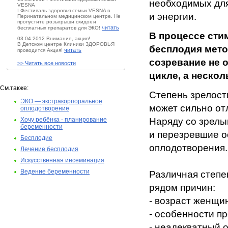
необходимых для
VESNA
I Фестиваль здоровья семьи VESNA в
и энергии.
Перинатальном медицинском центре. Не
пропустите розыгрыши скидок и
читать
бесплатных препаратов для ЭКО!
В процессе сти
03.04.2012 Внимание, акция!
В Детском центре Клиники ЗДОРОВЬЯ
бесплодия мет
читать
проводится Акция!
созревание не 
>> Читать все новости
цикле, а неско
См.также:
Степень зрелост
ЭКО — экстракорпоральное
может сильно отл
оплодотворение
Хочу ребёнка - планирование
Наряду со зрелы
беременности
и перезревшие оо
Бесплодие
оплодотворения.
Лечение бесплодия
Искусственная инсеминация
Ведение беременности
Различная степе
рядом причин:
- возраст женщи
- особенности п
- неадекватный 