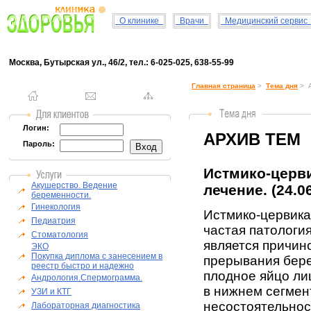
О клинике
Врачи
Медицинский серви
Москва, Бутырская ул., 46/2, тел.: 6-025-025, 638-55-99
Главная страница
>
Тема дня
> А
Логин:
АРХИВ ТЕМ
Пароль:
Истмико-церви
Акушерство. Ведение
лечение. (24.0
беременности.
Гинекология
Истмико-цервика
Педиатрия
частая патология
Стоматология
является причин
ЭКО
Покупка диплома с занесением в
прерывания бере
реестр быстро и надежно
плодное яйцо л
Андрология.Спермограмма.
в нижнем сегмен
УЗИ и КТГ
несостоятельнос
Лабораторная диагностика