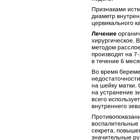
Признаками истм
диаметр внутрен
цервикального ка
Лечение
органич
хирургическое. 
методом рассло
производят на 7
в течение 6 мес
Во время береме
недостаточности
на шейку матки.
на устранение зи
всего используе
внутреннего зева
Противопоказани
воспалительные з
секрета, повыше
значительные ру