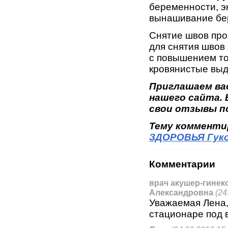
беременности, э
вынашивание бе
Снятие швов про
для снятия швов 
с повышением то
кровянистые выд
Приглашаем ва
нашего сайта.
свои отзывы п
Тему коммент
ЗДОРОВЬЯ Гуко
Комментарии
врач акушер-гинек
Александровна
(24
Уважаемая Лена,
стационаре под