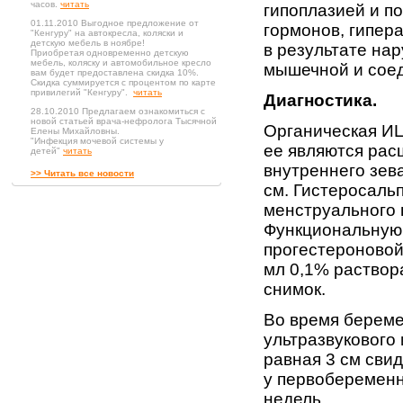
часов.
читать
гипоплазией и п
01.11.2010 Выгодное предложение от
гормонов, гипер
"Кенгуру" на автокресла, коляски и
детскую мебель в ноябре!
в результате на
Приобретая одновременно детскую
мебель, коляску и автомобильное кресло
мышечной и соед
вам будет предоставлена скидка 10%.
Скидка суммируется с процентом по карте
привилегий "Кенгуру".
читать
Диагностика.
28.10.2010 Предлагаем ознакомиться с
новой статьей врача-нефролога Тысячной
Органическая ИЦ
Елены Михайловны.
"Инфекция мочевой системы у
ее являются рас
детей"
читать
внутреннего зев
>> Читать все новости
см. Гистеросаль
менструального 
Функциональную
прогестероновой
мл 0,1% раствор
снимок.
Во время береме
ультразвукового
равная 3 см сви
у первобеременн
недель.