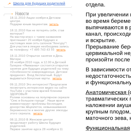
Школа для будущих родителей
отдела.
При увеличении 
18.11.2010 Акции ноября в Детском
во время береме
центре.
Подарки юным пациентам.
читать
выпячиваются в
18.11.2010 Как не потерять себя, став
канал, происход
матерью?
На мастер-класс с таким названием
и вскрытие.
приглашает 20 ноября будущих и
настоящих мам сеть салонов "Кенгуру"!
Прерывание бере
Для участия в лекции необходима запись
по телефону: +7 495 743 43 55
читать
цервикальной не
18.11.2010 Открытое занятие в День
произойти после
Матери
28 ноября 2010 года, в 12.00 в Детской
Галерее «Якиманка» состоится открытое
В зависимости о
занятие для будущих родителей на тему:
«Особенности новорожденных. Детское
недостаточность
приданое». Вход бесплатный. Будут
выдаваться бонусные карты.
читать
и функциональн
09.11.2010 Это интересно! Предлагаем
посмотреть интересное видео на сайте
YouTube с участием врачей Клиники
Анатомическая
(
ЗДОРОВЬЯ!
Ролики основаны на популярном сериале
травматических 
"Секс в большом городе". Наши врачи
комментируют проблемы бесплодия,
наложении акуше
донорства яйцеклеток, невынашивания
беременности и многие другие эпизоды
крупным плодом,
этого сериала.
читать
маточного зева,
08.11.2010 В Женском центре
продолжает работу Школа будущих
родителей.
Функциональная
Первое занятие курса 28 ноября в 11