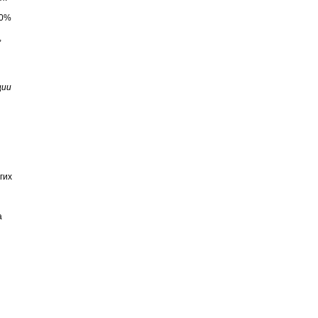
10%
,
ции
гих
а