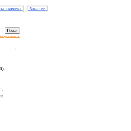
ы о клинике
Вакансии
ия для печати
9),
56)
79)