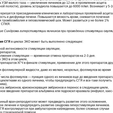
а УЗИ малого таза — увеличение яичников до 12 см. и проявления асцита
ой полости), уровень эстрадиола повышается до 6000 пг/мл. Возникает у 5-
ктеризуется присоединением клинических и лабораторных проявлений асцита
ость и дисфункци печени. Повышается вязкость крови, снижается почечная
я тромбоэмболия и гиповолемический шок. Может развиться у не более 1%
и СПКЯ.
ие Синдрома гиперстимуляции яичников при проведении стимуляции овуля
ия СГЯ
в циклах ЭКО может быть выполнено следующее:
ной интенсивности стимуляции овуляции,
препаратов,
должения стимуляции — временная отмена препаратов на 2-3 дня.
 ЭКО в этом цикле,
 препаратов ХГЧ в финале стимуляции, применение для этого препаратов дру
я фолликулярной жидкости, даже из мелких, незрелых, фолликулов во время
,
о числа фолликулов — пункция одного из яичников еще до введения препарат
цеклетками из одного яичника, чтобы предупредить СГЯ и все-таки получить
ика),
оса эмбрионов, криоконсервация эмбрионов и перенос в следующем цикле,
нное введение препаратов альбумина или гидроксил крахмала (инфукол, хаес-
ный врач-репродуктолог может предвидеть развитие этого осложнения,
ое лечение и предупредить развитие синдрома гиперстимуляции яичников.
СГЯ контролируется при амбулаторном наблюдении, более сложные случаи
ях стационарной помощи.