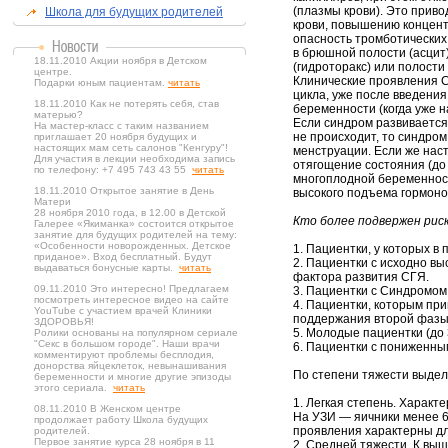
(плазмы крови). Это прив
Школа для будущих родителей
крови, повышению концент
опасность тромботических
в брюшной полости (асцит
18.11.2010 Акции ноября в Детском
(гидроторакс) или полости
центре.
Клинические проявления С
Подарки юным пациентам.
читать
цикла, уже после введения
18.11.2010 Как не потерять себя, став
беременности (когда уже н
матерью?
Если синдром развивается
На мастер-класс с таким названием
не происходит, то синдро
приглашает 20 ноября будущих и
настоящих мам сеть салонов "Кенгуру"!
менструации. Если же нас
Для участия в лекции необходима запись
отягощение состояния (до
по телефону: +7 495 743 43 55
читать
многоплодной беременност
18.11.2010 Открытое занятие в День
высокого подъема гормоно
Матери
28 ноября 2010 года, в 12.00 в Детской
Кто более подвержен рис
Галерее «Якиманка» состоится открытое
занятие для будущих родителей на тему:
«Особенности новорожденных. Детское
1. Пациентки, у которых в
приданое». Вход бесплатный. Будут
2. Пациентки с исходно вы
выдаваться бонусные карты.
читать
фактора развития СГЯ.
09.11.2010 Это интересно! Предлагаем
3. Пациентки с Синдромом
посмотреть интересное видео на сайте
4. Пациентки, которым пр
YouTube с участием врачей Клиники
поддержания второй фазы
ЗДОРОВЬЯ!
5. Молодые пациентки (до 
Ролики основаны на популярном сериале
"Секс в большом городе". Наши врачи
6. Пациентки с пониженны
комментируют проблемы бесплодия,
донорства яйцеклеток, невынашивания
По степени тяжести выде
беременности и многие другие эпизоды
этого сериала.
читать
1. Легкая степень. Харак
08.11.2010 В Женском центре
На УЗИ — яичники менее 6 
продолжает работу Школа будущих
проявления характерны дл
родителей.
Первое занятие курса 28 ноября в 11
2. Средней тяжести. К вы