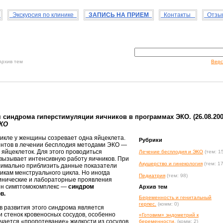
с
Экскурсия по клинике
ЗАПИСЬ НА ПРИЕМ
Контакты
Отзыв
рхив тем
Верс
 синдрома гиперстимуляции яичников в программах ЭКО. (26.08.200
ЭКО
икле у женщины созревает одна яйцеклета.
Рубрики
ентов в лечении бесплодия методами ЭКО —
 яйцеклеток. Для этого проводиться
Лечение бесплодия и ЭКО
(тем: 1
 вызывает интенсивную работу яичников. При
Акушерство и гинекология
(тем: 1
симально приблизить данные показатели
икам менструального цикла. Но иногда
Педиатрия
(тем: 98)
инические и лабораторные проявления
ин симптомокомплекс —
синдром
Архив тем
в.
Беременность и генитальный
герпес.
(комм: 0)
в развития этого синдрома является
стенок кровеносных сосудов, особенно
«Готовим» эндометрий к
ечается «пропотевание» жидкости из сосудов
беременности.
(комм: 2)