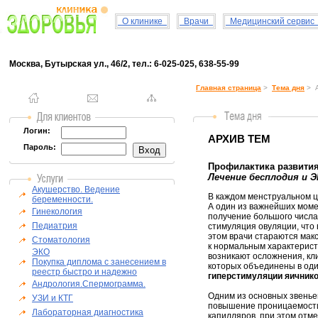
О клинике
Врачи
Медицинский серви
Москва, Бутырская ул., 46/2, тел.: 6-025-025, 638-55-99
Главная страница
>
Тема дня
> А
Логин:
АРХИВ ТЕМ
Пароль:
Профилактика развития
Лечение бесплодия и 
Акушерство. Ведение
В каждом менструальном ц
беременности.
А один из важнейших мом
Гинекология
получение большого числа
Педиатрия
стимуляция овуляции, что
этом врачи стараются мак
Стоматология
к нормальным характерист
ЭКО
возникают осложнения, кл
Покупка диплома с занесением в
которых объединены в од
реестр быстро и надежно
гиперстимуляции яичнико
Андрология.Спермограмма.
Одним из основных звенье
УЗИ и КТГ
повышение проницаемости 
Лабораторная диагностика
капилляров, при этом отм