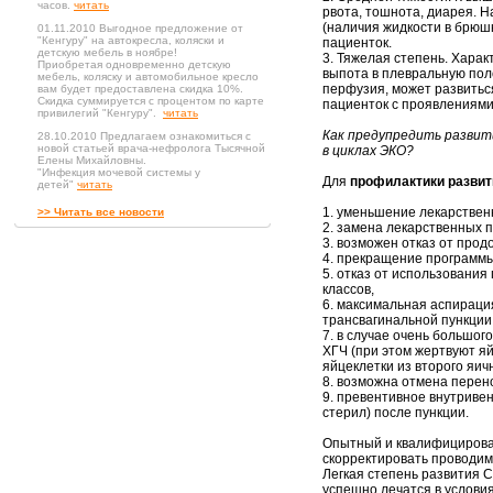
часов.
читать
рвота, тошнота, диарея. Н
(наличия жидкости в брюшн
01.11.2010 Выгодное предложение от
"Кенгуру" на автокресла, коляски и
пациенток.
детскую мебель в ноябре!
3. Тяжелая степень. Хара
Приобретая одновременно детскую
выпота в плевральную пол
мебель, коляску и автомобильное кресло
перфузия, может развитьс
вам будет предоставлена скидка 10%.
Скидка суммируется с процентом по карте
пациенток с проявлениям
привилегий "Кенгуру".
читать
Как предупредить развит
28.10.2010 Предлагаем ознакомиться с
новой статьей врача-нефролога Тысячной
в циклах ЭКО?
Елены Михайловны.
"Инфекция мочевой системы у
Для
профилактики развит
детей"
читать
1. уменьшение лекарствен
>> Читать все новости
2. замена лекарственных 
3. возможен отказ от про
4. прекращение программы
5. отказ от использования
классов,
6. максимальная аспираци
трансвагинальной пункции
7. в случае очень большог
ХГЧ (при этом жертвуют яй
яйцеклетки из второго яичн
8. возможна отмена перен
9. превентивное внутриве
стерил) после пункции.
Опытный и квалифицирован
скорректировать проводим
Легкая степень развития 
успешно лечатся в услови