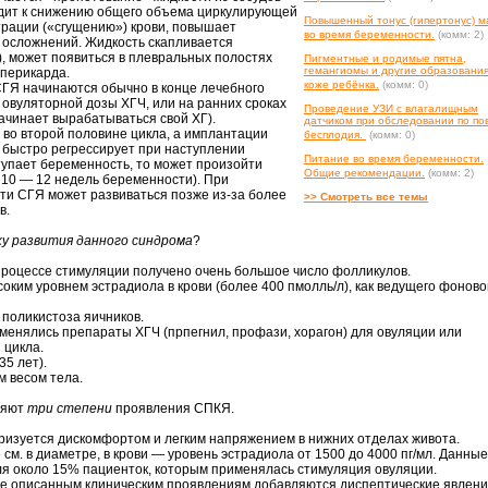
одит к снижению общего объема циркулирующей
Повышенный тонус (гипертонус) м
рации («сгущению») крови, повышает
во время беременности.
(комм: 2)
 осложнений. Жидкость скапливается
), может появиться в плевральных полостях
Пигментные и родимые пятна,
гемангиомы и другие образования
 перикарда.
коже ребёнка.
(комм: 0)
ГЯ начинаются обычно в конце лечебного
 овуляторной дозы ХГЧ, или на ранних сроках
Проведение УЗИ с влагалищным
ачинает вырабатываться свой ХГ).
датчиком при обследовании по по
 во второй половине цикла, а имплантации
бесплодия.
(комм: 0)
м быстро регрессирует при наступлении
Питание во время беременности.
тупает беременность, то может произойти
Общие рекомендации.
(комм: 2)
 10 — 12 недель беременности). При
и СГЯ может развиваться позже из-за более
>> Смотреть все темы
в.
ку развития данного синдрома
?
 процессе стимуляции получено очень большое число фолликулов.
соким уровнем эстрадиола в крови (более 400 пмолль/л), как ведущего фоново
 поликистоза яичников.
именялись препараты ХГЧ (прпегнил, профази, хорагон) для овуляции или
 цикла.
35 лет).
м весом тела.
ляют
три степени
проявления СПКЯ.
теризуется дискомфортом и легким напряжением в нижних отделах живота.
см. в диаметре, в крови — уровень эстрадиола от 1500 до 4000 пг/мл. Данные
я около 15% пациенток, которым применялась стимуляция овуляции.
ше описанным клиническим проявлениям добавляются диспептические явлени