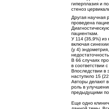
гиперплазия и п
стеноз цервикаль
Другая научная р
проведена пацие
Диагностическую
пациенткам.
У 114 (35,9%) из
включая синехии 
(у 4) эндометрия
недостаточность 
В 66 случаях пр
в соответствии с
Впоследствии в 
наступило 15 (2
Авторы делают в
роль в улучшени
предыдущими по
Еще одно клинич
данной темы. Вс