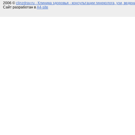
2006 ©
clinzdrav.ru - Клиника здоровья - консультации гинеколога, узи, веде
Сайт разработан в
A4-site