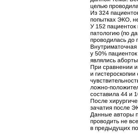
целью проводила
Из 324 пациенто
попытках ЭКО, н
У 152 пациенток
патологию (по д
проводилась до 
Внутриматочная 
у 50% пациенток
являлись аборты
При сравнении 
и гистероскопии 
чувствительност
ложно-положител
составила 44 и 1
После хирургиче
зачатия после Э
Данные авторы п
проводить не вс
в предыдущих по