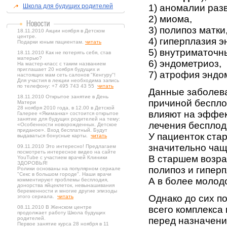
Школа для будущих родителей
1) аномалии разв
2) миома,
3) полипоз матки
18.11.2010 Акции ноября в Детском
центре.
4) гиперплазия э
Подарки юным пациентам.
читать
5) внутриматочн
18.11.2010 Как не потерять себя, став
матерью?
6) эндометриоз,
На мастер-класс с таким названием
приглашает 20 ноября будущих и
7) атрофия эндо
настоящих мам сеть салонов "Кенгуру"!
Для участия в лекции необходима запись
по телефону: +7 495 743 43 55
читать
Данные заболева
18.11.2010 Открытое занятие в День
причиной беспло
Матери
28 ноября 2010 года, в 12.00 в Детской
влияют на эффек
Галерее «Якиманка» состоится открытое
занятие для будущих родителей на тему:
лечения бесплод
«Особенности новорожденных. Детское
приданое». Вход бесплатный. Будут
У пациенток ста
выдаваться бонусные карты.
читать
значительно чащ
09.11.2010 Это интересно! Предлагаем
посмотреть интересное видео на сайте
В старшем возра
YouTube с участием врачей Клиники
ЗДОРОВЬЯ!
полипоз и гипер
Ролики основаны на популярном сериале
"Секс в большом городе". Наши врачи
А в более молод
комментируют проблемы бесплодия,
донорства яйцеклеток, невынашивания
беременности и многие другие эпизоды
Однако до сих п
этого сериала.
читать
08.11.2010 В Женском центре
всего комплекса
продолжает работу Школа будущих
родителей.
перед назначени
Первое занятие курса 28 ноября в 11