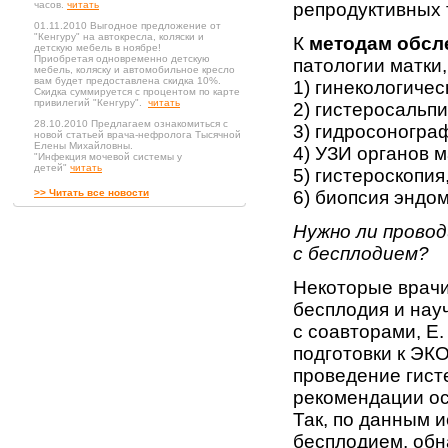
часов.
читать
репродуктивных 
01.11.2010 Выгодное предложение от
"Кенгуру" на автокресла, коляски и
К
методам обсл
детскую мебель в ноябре!
Приобретая одновременно детскую
патологии матки,
мебель, коляску и автомобильное кресло
вам будет предоставлена скидка 10%.
1) гинекологичес
Скидка суммируется с процентом по карте
привилегий "Кенгуру".
читать
2) гистеросальп
28.10.2010 Предлагаем ознакомиться с
3) гидросоногра
новой статьей врача-нефролога Тысячной
Елены Михайловны.
4) УЗИ органов м
"Инфекция мочевой системы у
детей"
читать
5) гистероскопия
>> Читать все новости
6) биопсия эндом
Нужно ли прово
с бесплодием?
Некоторые врач
бесплодия и нау
с соавторами, Е.
подготовки к ЭК
проведение гист
рекомендации ос
Так, по данным 
бесплодием, обн