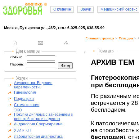
О клинике
Врачи
Медицинский серви
Москва, Бутырская ул., 46/2, тел.: 6-025-025, 638-55-99
Главная страница
>
Тема дня
> А
Логин:
АРХИВ ТЕМ
Пароль:
Гистероскопия
Акушерство. Ведение
при бесплодии.
беременности.
Гинекология
По различным ис
Педиатрия
встречается у 2
Стоматология
бесплодием.
ЭКО
Покупка диплома с занесением в
реестр быстро и надежно
К патологически
Андрология.Спермограмма.
на способность к
УЗИ и КТГ
бесплодия
), от
Лабораторная диагностика