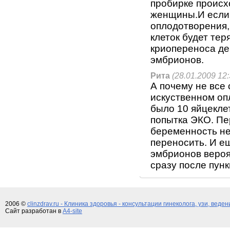
пробирке происхо
женщины.И если 
оплодотворения,
клеток будет те
криопереноса де
эмбрионов.
Рита
(28.01.2009 12:
А почему не все
искуственном оп
было 10 яйцекле
попытка ЭКО. Пе
беременность не
переносить. И е
эмбрионов вероя
сразу после пун
2006 ©
clinzdrav.ru - Клиника здоровья - консультации гинеколога, узи, веде
Сайт разработан в
A4-site