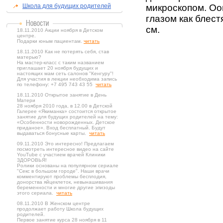
Школа для будущих родителей
микроскопом. О
глазом как блест
см.
18.11.2010 Акции ноября в Детском
центре.
Подарки юным пациентам.
читать
18.11.2010 Как не потерять себя, став
матерью?
На мастер-класс с таким названием
приглашает 20 ноября будущих и
настоящих мам сеть салонов "Кенгуру"!
Для участия в лекции необходима запись
по телефону: +7 495 743 43 55
читать
18.11.2010 Открытое занятие в День
Матери
28 ноября 2010 года, в 12.00 в Детской
Галерее «Якиманка» состоится открытое
занятие для будущих родителей на тему:
«Особенности новорожденных. Детское
приданое». Вход бесплатный. Будут
выдаваться бонусные карты.
читать
09.11.2010 Это интересно! Предлагаем
посмотреть интересное видео на сайте
YouTube с участием врачей Клиники
ЗДОРОВЬЯ!
Ролики основаны на популярном сериале
"Секс в большом городе". Наши врачи
комментируют проблемы бесплодия,
донорства яйцеклеток, невынашивания
беременности и многие другие эпизоды
этого сериала.
читать
08.11.2010 В Женском центре
продолжает работу Школа будущих
родителей.
Первое занятие курса 28 ноября в 11