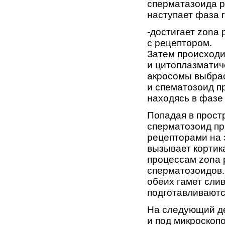
сперматазоида ре
наступает фаза 
-достигает zona 
с рецептором.
Затем происход
и цитоплазматич
акросомы выбрас
и спематозоид п
находясь в фазе
Попадая в прост
сперматозоид пр
рецепторами на 
вызывает кортик
процессам zona 
сперматозоидов.
обеих гамет слив
подготавливаютс
На следующий де
и под микроскоп