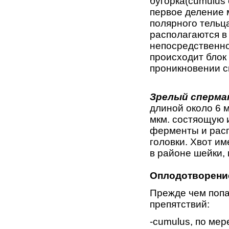
бугорка(cumulus 
первое деление 
полярного тельц
располагаются в
непосредственно
происходит блок
проникновении с
Зрелый сперма
длиной около 6 
мкм. состяощую 
ферменты и расп
головки. Хвот им
в районе шейки,
Оплодотворени
Прежде чем попа
препятствий:
-cumulus, по ме