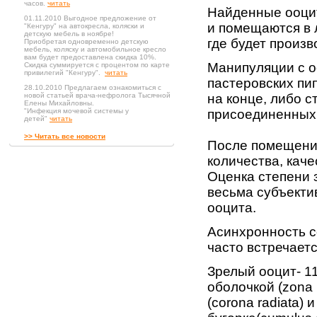
часов.
читать
Найденные ооцит
01.11.2010 Выгодное предложение от
и помещаются в 
"Кенгуру" на автокресла, коляски и
детскую мебель в ноябре!
где будет произ
Приобретая одновременно детскую
мебель, коляску и автомобильное кресло
вам будет предоставлена скидка 10%.
Манипуляции с о
Скидка суммируется с процентом по карте
привилегий "Кенгуру".
читать
пастеровских пи
28.10.2010 Предлагаем ознакомиться с
новой статьей врача-нефролога Тысячной
на конце, либо с
Елены Михайловны.
"Инфекция мочевой системы у
присоединенных 
детей"
читать
>> Читать все новости
После помещения
количества, каче
Оценка степени 
весьма субъекти
ооцита.
Асинхронность с
часто встречаетс
Зрелый ооцит- 1
оболочкой (zona 
(corona radiata)