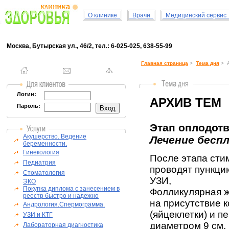
О клинике
Врачи
Медицинский серви
Москва, Бутырская ул., 46/2, тел.: 6-025-025, 638-55-99
Главная страница
>
Тема дня
> А
Логин:
АРХИВ ТЕМ
Пароль:
Этап оплодотв
Акушерство. Ведение
Лечение бесп
беременности.
Гинекология
После этапа сти
Педиатрия
проводят пункци
Стоматология
УЗИ,
ЭКО
Покупка диплома с занесением в
Фолликулярная ж
реестр быстро и надежно
на присутствие 
Андрология.Спермограмма.
(яйцеклетки) и п
УЗИ и КТГ
диаметром 9 см.
Лабораторная диагностика