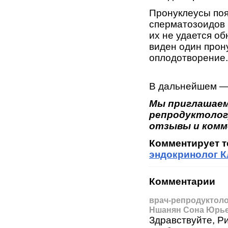
Пронуклеусы поя
сперматозоидов 
их не удается о
виден один прон
оплодотворение.
В дальнейшем — 
Мы приглашаем
репродуктологу
отзывы и комм
Комментирует 
эндокринолог К
Комментарии
врач-репродуктоло
Ншанян Сона Юрь
Здравствуйте, Р