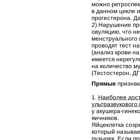
можно ретроспек
в данном цикле и
прогестерона. Д
2) Нарушение пр
овуляцию, что н
менструального 
проводят тест н
(анализ крови на
имеется нерегул
на количество м
(Тестостерон, Д
Прямые
признак
1.
Наиболее дост
ультразвукового
у акушера-гинек
яичников.
Яйцеклетка созр
который называе
пузырек. Если п