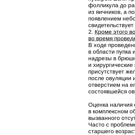
фолликула до ра
из яичников, а 
появлением небо
свидетельствует
2.
Кроме этого в
во время провед
В ходе проведен
в области пупка 
надрезы в брюшн
и хирургические
присутствует же
после овуляции 
отверстием на е
состоявшейся ов
Оценка наличия 
в комплексном о
вызванного отсу
Часто с пробле
старшего возрас