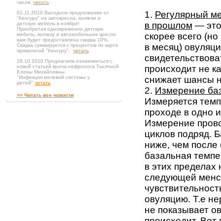
часов.
читать
1.
Регулярный ме
01.11.2010 Выгодное предложение от
"Кенгуру" на автокресла, коляски и
в прошлом
— это
детскую мебель в ноябре!
Приобретая одновременно детскую
скорее всего (но
мебель, коляску и автомобильное кресло
вам будет предоставлена скидка 10%.
в месяц) овуляц
Скидка суммируется с процентом по карте
привилегий "Кенгуру".
читать
свидетельствова
28.10.2010 Предлагаем ознакомиться с
новой статьей врача-нефролога Тысячной
происходит не к
Елены Михайловны.
"Инфекция мочевой системы у
снижает шансы н
детей"
читать
2.
Измерение ба
>> Читать все новости
Измеряется темп
проходе в одно и
Измерение прово
циклов подряд. 
ниже, чем после
базальная темпер
в этих пределах 
следующей менст
чувствительност
овуляцию. Т.е н
не показывает ов
происходит. Вот