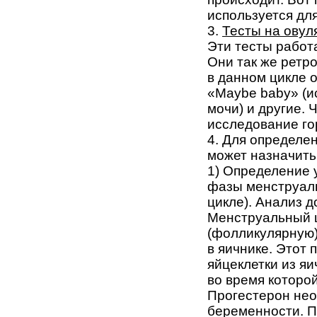
используется дл
3.
Тесты на овул
Эти тесты работ
Они так же ретр
в данном цикле о
«Maybe baby» (и
мочи) и другие.
исследование го
4. Для определе
может назначит
1) Определение 
фазы менструаль
цикле). Анализ 
Менструальный ц
(фолликулярную)
в яичнике. Этот
яйцеклетки из яи
во время которо
Прогестерон нео
беременности. П