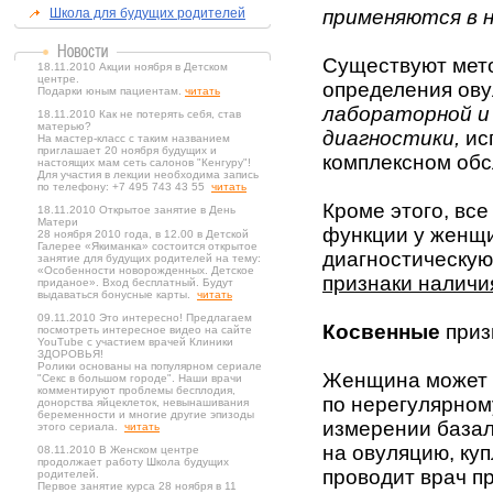
Школа для будущих родителей
применяются в 
Существуют мет
18.11.2010 Акции ноября в Детском
центре.
определения ову
Подарки юным пациентам.
читать
лабораторной и
18.11.2010 Как не потерять себя, став
матерью?
диагностики,
ис
На мастер-класс с таким названием
приглашает 20 ноября будущих и
комплексном обс
настоящих мам сеть салонов "Кенгуру"!
Для участия в лекции необходима запись
по телефону: +7 495 743 43 55
читать
Кроме этого, вс
18.11.2010 Открытое занятие в День
Матери
функции у женщ
28 ноября 2010 года, в 12.00 в Детской
Галерее «Якиманка» состоится открытое
диагностическую
занятие для будущих родителей на тему:
«Особенности новорожденных. Детское
признаки наличи
приданое». Вход бесплатный. Будут
выдаваться бонусные карты.
читать
09.11.2010 Это интересно! Предлагаем
Косвенные
приз
посмотреть интересное видео на сайте
YouTube с участием врачей Клиники
ЗДОРОВЬЯ!
Ролики основаны на популярном сериале
Женщина может 
"Секс в большом городе". Наши врачи
комментируют проблемы бесплодия,
по нерегулярном
донорства яйцеклеток, невынашивания
беременности и многие другие эпизоды
измерении базал
этого сериала.
читать
на овуляцию, куп
08.11.2010 В Женском центре
продолжает работу Школа будущих
проводит врач п
родителей.
Первое занятие курса 28 ноября в 11