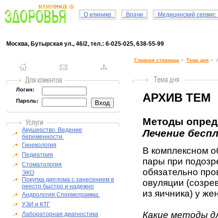
О клинике
Врачи
Медицинский серви
Москва, Бутырская ул., 46/2, тел.: 6-025-025, 638-55-99
Главная страница
>
Тема дня
> А
Логин:
АРХИВ ТЕМ
Пароль:
Методы опреде
Акушерство. Ведение
Лечение бесп
беременности.
Гинекология
В комплексном о
Педиатрия
пары при подозр
Стоматология
обязательно про
ЭКО
Покупка диплома с занесением в
овуляции (созре
реестр быстро и надежно
из яичника) у ж
Андрология.Спермограмма.
УЗИ и КТГ
Какие методы дл
Лабораторная диагностика