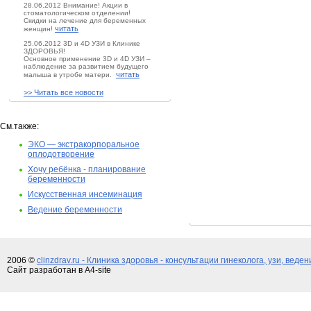
28.06.2012 Внимание! Акции в
стоматологическом отделении!
Скидки на лечение для беременных
читать
женщин!
25.06.2012 3D и 4D УЗИ в Клинике
ЗДОРОВЬЯ!
Основное применение 3D и 4D УЗИ –
наблюдение за развитием будущего
читать
малыша в утробе матери.
>> Читать все новости
См.также:
ЭКО — экстракорпоральное
оплодотворение
Хочу ребёнка - планирование
беременности
Искусственная инсеминация
Ведение беременности
2006 ©
clinzdrav.ru - Клиника здоровья - консультации гинеколога, узи, веде
Сайт разработан в A4-site