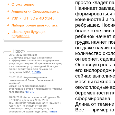
просто кладет па
Стоматология
Начинает заклады
Андрология.Спермограмма.
формироваться к
УЗИ и КТГ. 3D и 4D УЗИ .
конечностей и го
ребрышек. Носик
Лабораторная диагностика
более отчетливо
Школа для будущих
родителей
ребенок начнет д
грудка начнет по
он даже научитс
количество окол
05.07.2012 Внимание!
С 1 августа 2012 года изменяются
он вернет, сдела
коэффиценты на оказание медицинских
услуг по договорам обслуживания на дому
Основную роль в
и на оказание услуг выездной бригады
скорой педиатрической помощи за
его кислородом 
читать
пределами МКАД.
сейчас выполняе
02.07.2012 Акция в отделении
стоматологии! Лето с белоснежной
месяцы важное з
улыбкой!
Скидки на профессиональное
околоплодные во
отбеливание зубов и проведение гигиены
читать
беременности п
полости рта.
28.06.2012 Анонс журнала «Роды.ru» №
сформирована.
07-2012 и «Дети.ru» № 07-2012
Тем, кто хочет читать журнал «Роды.ru» и
Длина от темени
«Дети.ru» не отходя от своего
компьютера, мы дарим подписку на
Вес — примерно 
читать
электронные версии журналов.