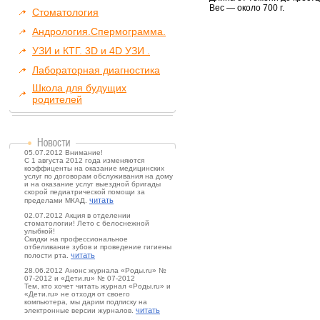
Вес — около 700 г.
Стоматология
Андрология.Спермограмма.
УЗИ и КТГ. 3D и 4D УЗИ .
Лабораторная диагностика
Школа для будущих
родителей
05.07.2012 Внимание!
С 1 августа 2012 года изменяются
коэффиценты на оказание медицинских
услуг по договорам обслуживания на дому
и на оказание услуг выездной бригады
скорой педиатрической помощи за
читать
пределами МКАД.
02.07.2012 Акция в отделении
стоматологии! Лето с белоснежной
улыбкой!
Скидки на профессиональное
отбеливание зубов и проведение гигиены
читать
полости рта.
28.06.2012 Анонс журнала «Роды.ru» №
07-2012 и «Дети.ru» № 07-2012
Тем, кто хочет читать журнал «Роды.ru» и
«Дети.ru» не отходя от своего
компьютера, мы дарим подписку на
читать
электронные версии журналов.