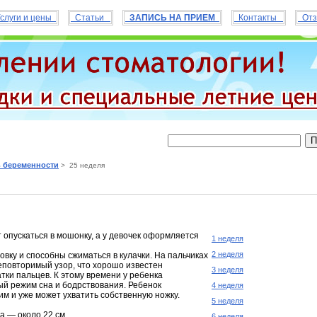
слуги и цены
Статьи
ЗАПИСЬ НА ПРИЕМ
Контакты
Отз
 беременности
> 25 неделя
 опускаться в мошонку, а у девочек оформляется
1 неделя
2 неделя
вку и способны сжиматься в кулачки. На пальчиках
повторимый узор, что хорошо известен
3 неделя
атки пальцев. К этому времени у ребенка
й режим сна и бодрствования. Ребенок
4 неделя
им и уже может ухватить собственную ножку.
5 неделя
а — около 22 см.
6 неделя