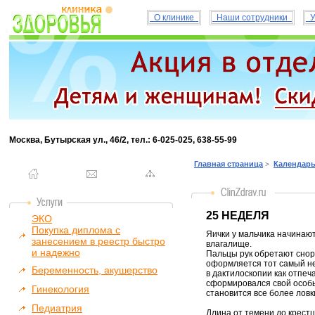
О клинике
Наши сотрудники
У
Москва, Бутырская ул., 46/2, тел.: 6-025-025, 638-55-99
Главная страница
Календарь
>
25 НЕДЕЛЯ
ЭКО
Покупка диплома с
Яички у мальчика начинают
занесением в реестр быстро
влагалище.
и надежно
Пальцы рук обретают сноро
оформляется тот самый не
Беременность, акушерство
в дактилоскопии как отпеч
сформировался свой особы
Гинекология
становится все более ловк
Педиатрия
Длина от темени до крестц