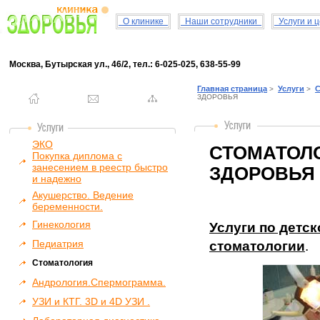
О клинике
Наши сотрудники
Услуги и 
Москва, Бутырская ул., 46/2, тел.: 6-025-025, 638-55-99
Главная страница
Услуги
С
>
>
ЗДОРОВЬЯ
ЭКО
СТОМАТОЛО
Покупка диплома с
занесением в реестр быстро
ЗДОРОВЬЯ
и надежно
Акушерство. Ведение
беременности.
Гинекология
Услуги по детс
Педиатрия
стоматологии
.
Стоматология
Андрология.Спермограмма.
УЗИ и КТГ. 3D и 4D УЗИ .