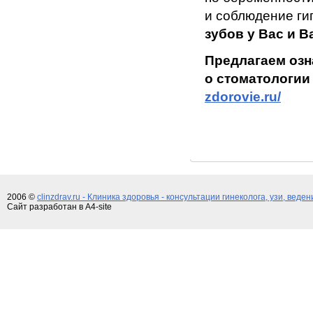
и соблюдение ги
зубов у Вас и В
Предлагаем озн
о стоматологи
zdorovie.ru/
2006 ©
clinzdrav.ru - Клиника здоровья - консультации гинеколога, узи, веде
Сайт разработан в A4-site