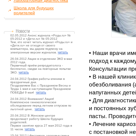
Лабораторная диагностика
Школа для будущих
родителей
02.05.2012 Анонс журнала «Роды.ru» №
05-2012 и «Дети.ru» № 05-2012
Тем, кто хочет читать журнал «Роды.ru» и
«Дети.ru» не отходя от своего
компьютера, мы дарим подписку на
• Наши врачи им
читать
электронные версии журналов.
26.04.2012 Акции в отделении ЭКО в мае
подход к каждому
2012 года.
Первичный приём репродуктолога -
Консультации про
бесплатно, скидки на повторные попытки
читать
ЭКО.
• В нашей клини
24.04.2012 График работы клиники в
праздничные дни.
обезболивания (
Поздравляем Вас с Праздником Весны и
Труда 1 мая и наступающим Праздником
напуганных дете
читать
ПОБЕДЫ 9 мая!
24.04.2012 Внимание! Акция!
• Для диагности
Комплексное гинекологическое
обследование перед летним отпуском по
и постоянных зу
читать
льготной цене.
пасты. Проводит
20.04.2012 В Женском центре
продолжает работу Школа будущих
родителей.
• Лечение карио
Первое занятие курса 27 мая 2012 года в
читать
11 часов.
с постановкой н
15.04.2012 I Фестиваль здоровья семьи