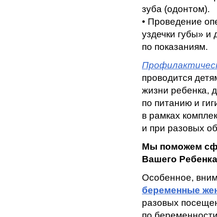
зуба (одонтом).
• Проведение оп
уздечки губы» и
по показаниям.
Профилактическ
проводится детям
жизни ребенка, 
по питанию и ги
в рамках комплек
и при разовых о
Мы поможем сф
Вашего Ребенка
Особенное, вним
беременные ж
разовых посещен
по беременности