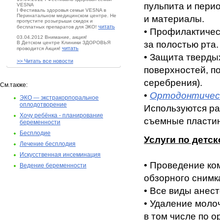
пульпита и пери
VESNA
I Фестиваль здоровья семьи VESNA в
Перинатальном медицинском центре. Не
и материалы.
пропустите розыгрыши скидок и
читать
бесплатных препаратов для ЭКО!
• Профилактичес
03.04.2012 Внимание, акция!
за полостью рта.
В Детском центре Клиники ЗДОРОВЬЯ
читать
проводится Акция!
• Защита тверды
>> Читать все новости
поверхностей, п
серебрения).
См.также:
•
Ортодонтичес
ЭКО — экстракорпоральное
оплодотворение
Используются ра
Хочу ребёнка - планирование
съемные пластин
беременности
Бесплодие
Услуги по детс
Лечение бесплодия
Искусственная инсеминация
• Проведение ко
Ведение беременности
обзорного снимк
• Все виды анес
• Удаление моло
в том числе по 