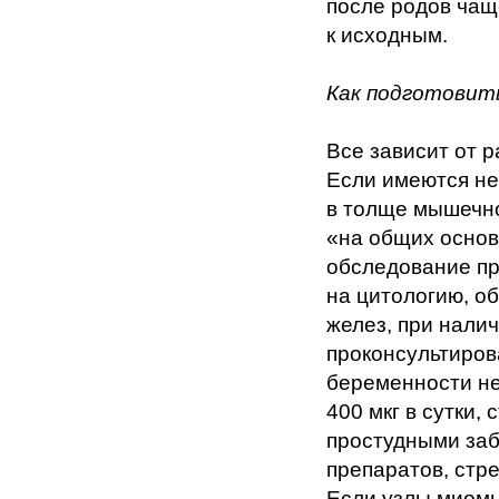
после родов чащ
к исходным.
Как подготовит
Все зависит от 
Если имеются не
в толще мышечно
«на общих основ
обследование пр
на цитологию, о
желез, при нали
проконсультиров
беременности н
400 мкг в сутки,
простудными заб
препаратов, стре
Если узлы миомы