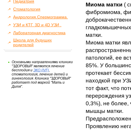
Педиатрия
Миома матки
( 
Стоматология
фибромиома, фи
Андрология.Спермограмма.
доброкачествен
УЗИ и КТГ. 3D и 4D УЗИ .
гладкомышечных
Лабораторная диагностика
матки.
Школа для будущих
Миома матки явл
родителей
распространенны
патологий, ее вс
Основными направлениями клиники
85%. У большин
"ЗДОРОВЬЯ" являются лечение
бесплодия и
ЭКО (IVF)
,
протекает бесси
стоматология, лечение детей и
гинекология. Клиника "ЗДОРОВЬЯ"
находкой при УЗ
работает под маркой "Мать и
Дитя".
тот факт, что по
перерождения уз
0,3%), не более,
мышцы матки.
Предрасположенн
Проявлению нега