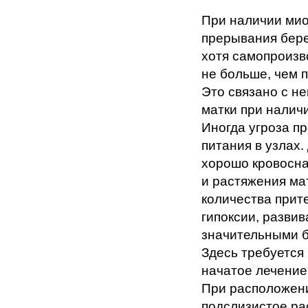
При наличии мио
прерывания бере
хотя самопроизв
не больше, чем 
Это связано с н
матки при налич
Иногда угроза п
питания в узлах.
хорошо кровосна
и растяжения ма
количества прите
гипоксии, разви
значительными 
Здесь требуется
начатое лечение
При расположени
подслизистое ра