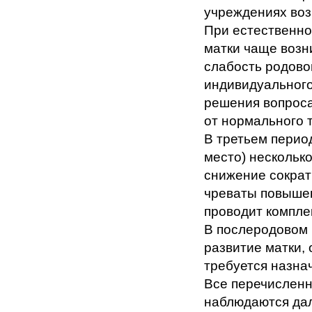
учреждениях воз
При естественно
матки чаще возн
слабость родово
индивидуального
решения вопроса
от нормального 
В третьем период
место) нескольк
снижение сократ
чреваты повышен
проводит компле
В послеродовом
развитие матки,
требуется назна
Все перечислен
наблюдаются дал