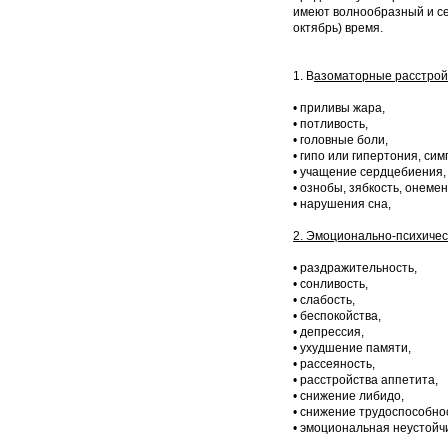
имеют волнообразный и се
октябрь) время.
1. В
азоматорные расстрой
• приливы жара,
• потливость,
• головные боли,
• гипо или гипертония, си
• учащение сердцебиения,
• ознобы, зябкость, онеме
• нарушения сна,
2. Эмоционально-психичес
• раздражительность,
• сонливость,
• слабость,
• беспокойства,
• депрессия,
• ухудшение памяти,
• рассеяность,
• расстройства аппетита,
• снижение либидо,
• снижение трудоспособно
• эмоциональная неустойч