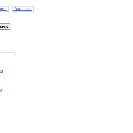
нике
Вакансии
ия
ый