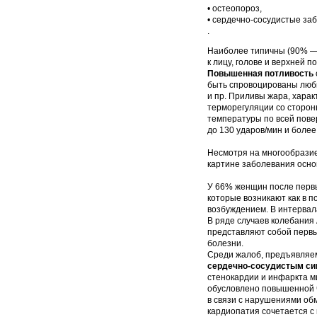
• остеопороз,
• сердечно-сосудистые за
.
Наиболее типичны (90% —
к лицу, голове и верхней 
Повышенная потливость
быть спровоцированы люб
и пр. Приливы жара, хара
терморегуляции со сторо
температуры по всей пове
до 130 ударов/мин и более
Несмотря на многообразие
картине заболевания осно
У 66% женщин после первы
которые возникают как в п
возбуждением. В интервал
В ряде случаев колебания
представляют собой первы
болезни.
Среди жалоб, предъявляе
сердечно-сосудистым с
стенокардии и инфаркта м
обусловлено повышенной 
в связи с нарушениями об
кардиопатия сочетается с