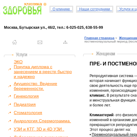
О клинике
Наши сотрудники
Услуги и 
Москва, Бутырская ул., 46/2, тел.: 6-025-025, 638-55-99
Главная страница
Женщина
>
постменопаузальный период (после
ЭКО
ПРЕ- И ПОСТМЕНО
Покупка диплома с
занесением в реестр быстро
Репродуктивная система —
и надежно
которая начинает функцио
Акушерство. Ведение
свою деятельность еще пр
беременности.
изменения, происходящие 
климакс.
В результате сна
Гинекология
и менструальная функция. 
Педиатрия
и более лет.
Стоматология
Климактерий
-это физиол
изменений в организме д
Андрология.Спермограмма.
прекращается репродуктив
УЗИ и КТГ. 3D и 4D УЗИ .
Этот процесс делят на:
•
Пременопаузальный пер