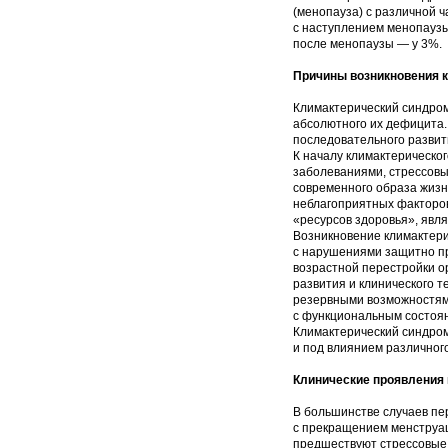
(менопауза) с различной 
с наступлением менопаузы
после менопаузы — у 3%.
Причины возникновения к
Климактерический синдром 
абсолютного их дефицита.
последовательного развит
К началу климактерическо
заболеваниями, стрессовы
современного образа жизн
неблагоприятных факторов
«ресурсов здоровья», явл
Возникновение климактери
с нарушениями защитно пр
возрастной перестройки о
развития и клинического 
резервными возможностями
с функциональным состоян
Климактерический синдром
и под влиянием различног
Клинические проявления 
В большинстве случаев пе
с прекращением менструац
предшествуют стрессовые 