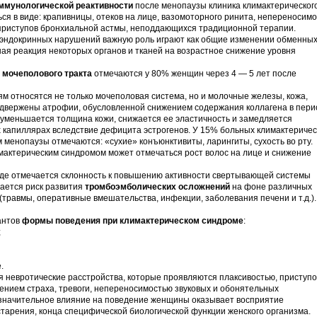
ммунологической реактивности
после менопаузы клиника климактерическог
ся в виде: крапивницы, отеков на лице, вазомоторного ринита, непереносим
приступов бронхиальной астмы, неподдающихся традиционной терапии.
-эндокринных нарушений важную роль играют как общие изменении обменны
ная реакция некоторых органов и тканей на возрастное снижение уровня
 мочеполового тракта
отмечаются у 80% женщин через 4 — 5 лет после
ям относятся не только мочеполовая система, но и молочные железы, кожа,
подвержены атрофии, обусловленной снижением содержания коллагена в пери
 уменьшается толщина кожи, снижается ее эластичность и замедляется
х капиллярах вследствие дефицита эстрогенов. У 15% больных климактериче
 менопаузы отмечаются: «сухие» конъюнктивиты, ларингиты, сухость во рту.
мактерическим синдромом может отмечаться рост волос на лице и снижение
де отмечается склонность к повышению активности свертывающей системы
шается риск развития
тромбоэмболических осложнений
на фоне различных
травмы, оперативные вмешательства, инфекции, заболевания печени и т.д.).
антов
формы поведения при климактерическом синдроме
:
;
.
 невротические расстройства, которые проявляются плаксивостью, приступ
нием страха, тревоги, непереносимостью звуковых и обонятельных
 значительное влияние на поведение женщины оказывает восприятие
старения, конца специфической биологической функции женского организма.