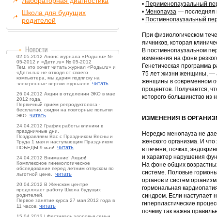
Лабораторная диагностика
•
Перименопаузальный пе
•
Менопауза
— последняя 
Школа для будущих
•
Постменопаузальный пе
родителей
При физиологическом теч
яичников, которая клинич
В постменопаузальном пе
02.05.2012 Анонс журнала «Роды.ru» №
изменения на фоне резког
05-2012 и «Дети.ru» № 05-2012
Генетическая программа р
Тем, кто хочет читать журнал «Роды.ru» и
«Дети.ru» не отходя от своего
75 лет жизни женщины, — 
компьютера, мы дарим подписку на
женщины в современном об
читать
электронные версии журналов.
процентов. Получается, чт
26.04.2012 Акции в отделении ЭКО в мае
которого большинство из 
2012 года.
Первичный приём репродуктолога -
бесплатно, скидки на повторные попытки
читать
ЭКО.
ИЗМЕНЕНИЯ В ОРГАНИЗ
24.04.2012 График работы клиники в
праздничные дни.
Нередко менопауза не дае
Поздравляем Вас с Праздником Весны и
женского организма. И что
Труда 1 мая и наступающим Праздником
читать
ПОБЕДЫ 9 мая!
в печени, почках, эндокр
и характер нарушения фун
24.04.2012 Внимание! Акция!
Комплексное гинекологическое
На фоне общих возрастных
обследование перед летним отпуском по
системе. Половые гормоны
читать
льготной цене.
органов и систем организм
20.04.2012 В Женском центре
гормональная кардиопатия
продолжает работу Школа будущих
родителей.
синдром. Если наступает н
Первое занятие курса 27 мая 2012 года в
гиперпластические процес
читать
11 часов.
почему так важна правиль
15.04.2012 I Фестиваль здоровья семьи