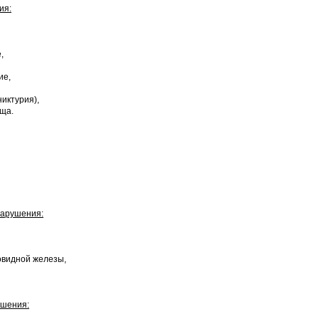
ия:
,
ие,
никтурия),
ища.
нарушения:
овидной железы,
ушения: