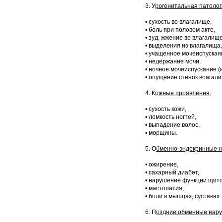
3. У
рогенитальная патолог
• сухость во влагалище,
• боль при половом акте,
• зуд, жжение во влагалище
• выделения из влагалища,
• учащенное мочеиспускан
• недержание мочи,
• ночное мочеиспускание (
• опущение стенок воагал
4. К
ожные проявления:
• сухость кожи,
• ломкость ногтей,
• выпадение волос,
• морщины.
5. О
бменно-эндокринные 
• ожирение,
• сахарный диабет,
• нарушение функции щит
• мастопатия,
• боли в мышцах, суставах.
6. П
оздние обменные нар