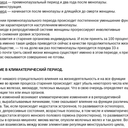
риод
— пременопаузальный период и два года после менопаузы.
менструация.
риод
— начинается после менопаузы и длящийся до смерти женщины.
ении пременопаузального периода происходит постепенное уменьшение фун
ески характеризуется наступлением менопаузы.
риоде в репродуктивной системе женщины прогрессируют инволютивные
о снижения уровня эстрогенов.
азвития и старения организма индивидуальна. И если принять за 100 процен
а именно такая цифра приводится сейчас в качестве продолжительности жиз
ществе, — то на долю как раз постменопаузы приходится порядка 33-х
о почти треть своей жизни женщина существует именно в этом периоде, к пр
нас оказываются совершенно не готовы.
МЕ В КЛИМАКТЕРИЧЕСКИЙ ПЕРИОД.
т никакого отрицательного влияния на жизнедеятельность и на все функции
 же во время процесса старения происходит: идет убыль некоторого числа кле
инных железах, миокарде, телесных мышцах. Что в свою очередь определяет е
кции тех или иных органов.
 изменений возникают климактерические изменения и в репродуктивной
, вырабатываемые яичниками, тоже оказывают влияние на функции различн
а. Так, если происходит недостаток эстрогенов, то развиваются остеопороз,
, депрессивные состояния, возрастные психозы, в том числе и климактериче
едостаток второго женского полового гормона (прогестерона), то развиваютс
сы в органах-мишенях: миома матки, опухоли молочных желез и так далее. Во
ная взаимосвязь между всеми элементами регуляции менструального цикла,