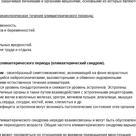
и заканчивая яичниками и органами-мишенями, основными из которых являют
зиологическое течение климактерического периода:
венность.
ов и беременностей.
льных вредностей.
ия труда и отдыха.
.
климактерического периода (климактерический синдром).
ром
- своеобразный симптомокомплекс, возникающий на фоне возрастных
щийся нейропсихическими, вазомоторными, и обменно-эндокринными
ми естественное течение климактерия.
я уровень гонадотропинов и снижается уровень эстрогенов. Эстрогены
личные органы и ткани путем взаимодействия с эстрогенными рецепторами,
ме матки в молочных железах, уретре, мочевом пузыре, влагалище, мышцах
а,сердца, сосудах, костей, кожи, слизистых и др.
ефицита эстрогенов могут возникать патологические состояния этих органов
лимактерического синдрома нередко взаимосвязаны и могут быть обусловле
 переходного возраста. Общая частота климактерического синдрома варьир
м может проявляться по отношению ко времени прекращения менструации