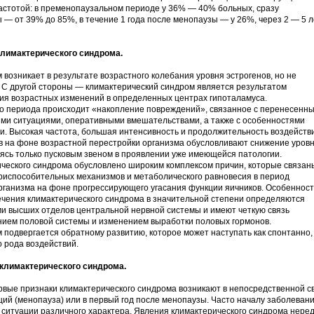
частотой: в пременопаузальном периоде у 36% — 40% больных, сразу
 — от 39% до 85%, в течение 1 года после менопаузы — у 26%, через 2 — 5 л
лимактерического синдрома.
возникает в результате возрастного колебания уровня эстрогенов, но не
 С другой стороны — климактерический синдром является результатом
ия возрастных изменений в определенных центрах гипоталамуса.
го периода происходит «накопление повреждений», связанное с перенесенн
ми ситуациями, оперативными вмешательствами, а также с особенностями
и. Высокая частота, большая интенсивность и продолжительность воздейств
 на фоне возрастной перестройки организма обусловливают снижение уров
яясь только пусковым звеном в проявлении уже имеющейся патологии.
ческого синдрома обусловлено широким комплексом причин, которые связан
испособительных механизмов и метаболического равновесия в период
рганизма на фоне прогрессирующего угасания функции яичников. Особеннос
течения климактерического синдрома в значительной степени определяются
 высших отделов центральной нервной системы и имеют четкую связь
ием половой системы и изменением выработки половых гормонов.
 подвергается обратному развитию, которое может наступать как спонтанно,
о рода воздействий.
климактерического синдрома.
рвые признаки климактерического синдрома возникают в непосредственной с
ий (менопауза) или в первый год после менопаузы. Часто началу заболеван
ситуации различного характера. Явления климактерического синдрома нере