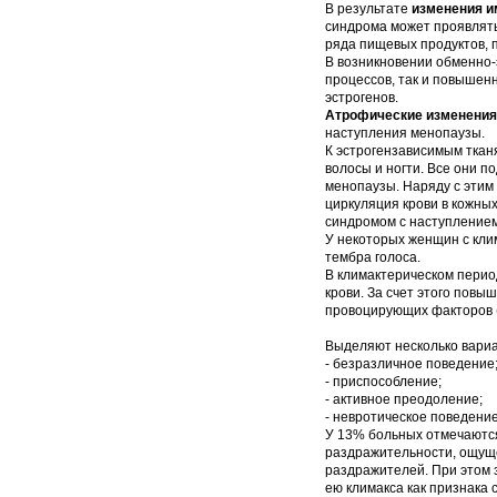
В результате
изменения и
синдрома может проявлять
ряда пищевых продуктов, 
В возникновении обменно
процессов, так и повышен
эстрогенов.
Атрофические изменения
наступления менопаузы.
К эстрогензависимым ткан
волосы и ногти. Все они 
менопаузы. Наряду с этим
циркуляция крови в кожны
синдромом с наступлением
У некоторых женщин с кли
тембра голоса.
В климактерическом перио
крови. За счет этого повы
провоцирующих факторов (
Выделяют несколько вари
- безразличное поведение
- приспособление;
- активное преодоление;
- невротическое поведение
У 13% больных отмечаются
раздражительности, ощуще
раздражителей. При этом
ею климакса как признака 