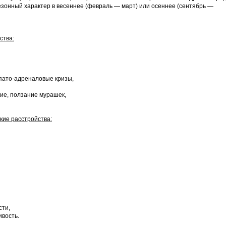
зонный характер в весеннее (февраль — март) или осеннее (сентябрь —
ства:
мпато-адреналовые кризы,
ние, ползание мурашек,
кие расстройства:
сти,
ивость.