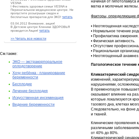
начиная от гипотоламуса 
VESNA
матка и молочные железы.
I Фестиваль здоровья семьи VESNA в
Перинатальном медицинском центре. Не
пропустите розыгрыши скидок и
Факторы, определяющие фи
читать
бесплатных препаратов для ЭКО!
03.04.2012 Внимание, акция!
• Неотягощенная наследст
В Детском центре Клиники ЗДОРОВЬЯ
читать
проводится Акция!
• Нормальное течение род
• Профилактика ожирения.
>> Читать все новости
• Физическая активность.
• Отсутствие профессиона
• Рациональная организац
См.также:
• Неотягощенный анамнез
ЭКО — экстракорпоральное
Патологическое течение 
оплодотворение
Хочу ребёнка - планирование
Климактерический синд
беременности
изменений, характеризую
Бесплодие
нарушениями, осложняющи
В пременопаузе повышаетс
Лечение бесплодия
оказывают влияние на раз
Искусственная инсеминация
которые локализуются кро
тазового дна, клетках мозг
Ведение беременности
Следовательно, на фоне д
и тканей.
Клинические проявления к
различными заболеваниями
от 40% до 80%.
Климактерический синдро