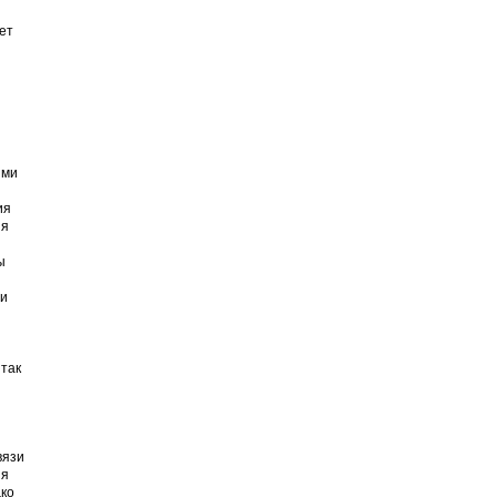
ет
ыми
ия
ня
ы
ти
 так
вязи
ия
дко