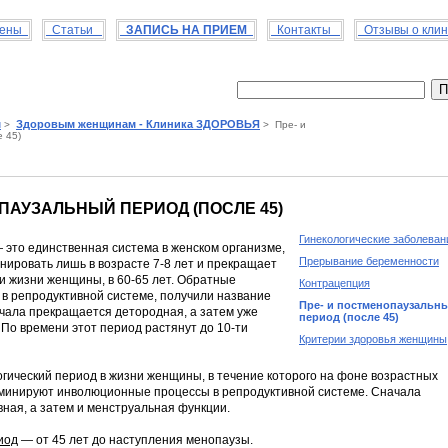
цены
Статьи
ЗАПИСЬ НА ПРИЕМ
Контакты
Отзывы о кли
м
Здоровым женщинам - Клиника ЗДОРОВЬЯ
>
> Пре- и
 45)
ПАУЗАЛЬНЫЙ ПЕРИОД (ПОСЛЕ 45)
Гинекологические заболеван
 это единственная система в женском организме,
Прерывание беременности
нировать лишь в возрасте 7-8 лет и прекращает
и жизни женщины, в 60-65 лет. Обратные
Контрацепция
в репродуктивной системе, получили название
Пре- и постменопаузальн
чала прекращается детородная, а затем уже
период (после 45)
По времени этот период растянут до 10-ти
Критерии здоровья женщины
огический период в жизни женщины, в течение которого на фоне возрастных
оминируют инволюционные процессы в репродуктивной системе. Сначала
ная, а затем и менструальная функции.
иод
— от 45 лет до наступления менопаузы.