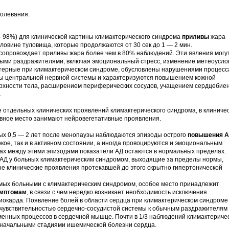
болевания.
 98%) для клинической картины климактерического синдрома
приливы
жара
половине туловища, которые продолжаются от 30 сек до 1 — 2 мин.
сопровождает приливы жара более чем в 80% наблюдений. Эти явления могу
ыми раздражителями, включая эмоциональный стресс, изменение метеоусло
ктерные при климактерическом синдроме, обусловлены нарушениями процесс
ны центральной нервной системы и характеризуются повышением кожной
рхности тела, расширением периферических сосудов, учащением сердцебие
.
 отдельных клинических проявлений климактерического синдрома, в клиниче
вное место занимают нейровегетативные проявления.
х 0,5 — 2 лет после менопаузы наблюдаются эпизоды острого
повышения 
окое, так и в активном состоянии, а иногда провоцируются и эмоциональным
ах между этими эпизодами показатели АД остаются в нормальных пределах.
 АД у больных климактерическим синдромом, выходящие за пределы нормы,
е клинические проявления протекавшей до этого скрытно гипертонической
мых больными с климактерическим синдромом, особое место принадлежит
имптомам
, в связи с чем нередко возникает необходимость исключения
иокарда. Появление болей в области сердца при климактерическом синдроме
чувствительностью сердечно-сосудистой системы к обычным раздражителям
менных процессов в сердечной мышце. Почти в 1/3 наблюдений климактериче
 начальными стадиями ишемической болезни сердца.