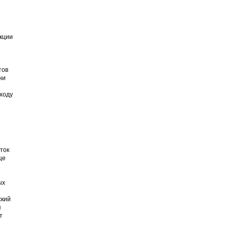
кции
тов
ни
иходу
ток
ще
ых
ский
я
т